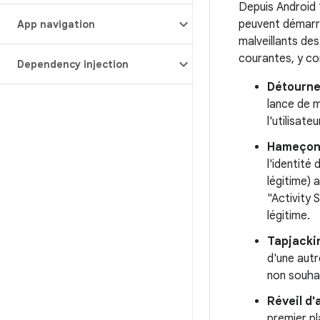
Depuis Android 
peuvent démarre
App navigation
malveillants des
courantes, y co
Dependency injection
Détourne
lance de m
l'utilisat
Hameçonn
l'identité
légitime) a
"Activity 
légitime.
Tapjacki
d'une autr
non souha
Réveil d'
premier pl