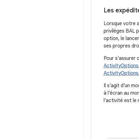
Les expédit
Lorsque votre ap
privilèges BAL p
option, le lance
ses propres dro
Pour s'assurer q
ActivityOption
ActivityOpti
Il s'agit d'un mo
à l'écran au m
l'activité est le