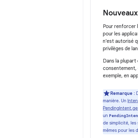
Nouveaux 
Pour renforcer l
pour les applica
n'est autorisé q
privilèges de la
Dans la plupart 
consentement, ca
exemple, en app
Remarque
:
manière. Un
Inte
PendingIntent.ge
un
PendingInte
de simplicité, le
mêmes pour les d