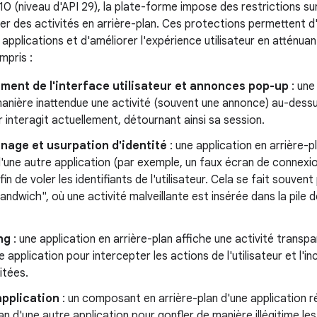
10 (niveau d'API 29), la plate-forme impose des restrictions su
r des activités en arrière-plan. Ces protections permettent
 applications et d'améliorer l'expérience utilisateur en atténuant
mpris :
ment de l'interface utilisateur et annonces pop-up
: une
anière inattendue une activité (souvent une annonce) au-dessus
eur interagit actuellement, détournant ainsi sa session.
age et usurpation d'identité
: une application en arrière-p
 d'une autre application (par exemple, un faux écran de connexi
fin de voler les identifiants de l'utilisateur. Cela se fait souvent
Sandwich", où une activité malveillante est insérée dans la pile 
ng
: une application en arrière-plan affiche une activité tran
e application pour intercepter les actions de l'utilisateur et l'i
itées.
application
: un composant en arrière-plan d'une application r
an d'une autre application pour gonfler de manière illégitime le