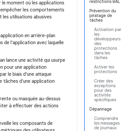
restrictions BAL
r le moment où les applications
 d'empêcher les comportements
Prévention du
piratage de
 les utilisations abusives
tâches
Activation par
les
 application en arrière-plan
développeurs
 de l'application avec laquelle
des
protections
dans les
tâches
lan lance une activité qui usurpe
on pour une application
Activer les
protections
 par le biais d'une attaque
de tâches d'une application
Créer des
exceptions
pour des
activités
sparente ou masquée au-dessus
spécifiques
nciter à effectuer des actions
Dépannage
Comprendre
éveille les composants de
les messages
de journaux
s métriques des utilisateurs