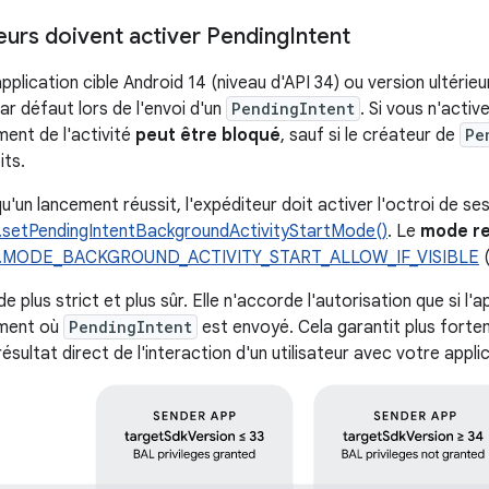
eurs doivent activer Pending
Intent
plication cible Android 14 (niveau d'API 34) ou version ultérieu
ar défaut lors de l'envoi d'un
PendingIntent
. Si vous n'acti
ment de l'activité
peut être bloqué
, sauf si le créateur de
Pe
its.
u'un lancement réussit, l'expéditeur doit activer l'octroi de se
s.setPendingIntentBackgroundActivityStartMode()
. Le
mode r
ons.MODE_BACKGROUND_ACTIVITY_START_ALLOW_IF_VISIBLE
(
de plus strict et plus sûr. Elle n'accorde l'autorisation que si l'
oment où
PendingIntent
est envoyé. Cela garantit plus forte
 résultat direct de l'interaction d'un utilisateur avec votre appli