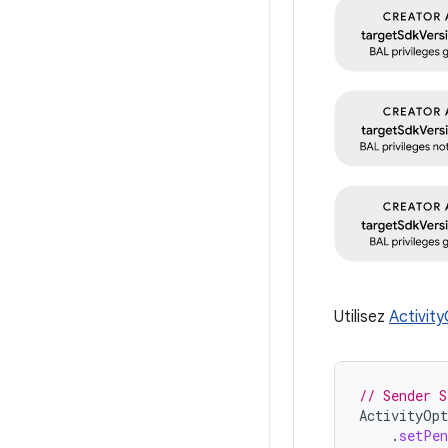
Utilisez
Activit
// Sender S
ActivityOpt
.
setPen