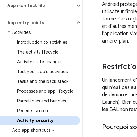
Android protège 
App manifest file
utilisateur fiab
forme. Ces règl
App entry points
et d'autres me
Activities
l'application s'
arrière-plan.
Introduction to activities
The activity lifecycle
Activity state changes
Restrictio
Test your app's activities
Un lancement d'
Tasks and the back stack
qui n'est pas au
Processes and app lifecycle
de démarrer une 
Parcelables and bundles
Launch). Bien qu
les BAL non rest
Recents screen
Activity security
Pourquoi son
Add app shortcuts ⍈