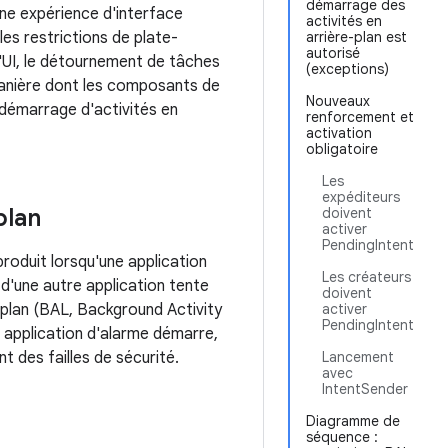
démarrage des
 une expérience d'interface
activités en
les restrictions de plate-
arrière-plan est
autorisé
l'UI, le détournement de tâches
(exceptions)
anière dont les composants de
Nouveaux
e démarrage d'activités en
renforcement et
activation
obligatoire
Les
expéditeurs
plan
doivent
activer
PendingIntent
roduit lorsqu'une application
Les créateurs
d'une autre application tente
doivent
e-plan (BAL, Background Activity
activer
PendingIntent
ne application d'alarme démarre,
t des failles de sécurité.
Lancement
avec
IntentSender
Diagramme de
séquence :