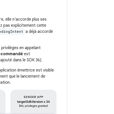
re, elle n'accorde plus ses
vez pas explicitement cette
ndingIntent
a déjà accordé
s privilèges en appelant
ecommandé
est
ajouté dans le SDK 36).
application émettrice est visible
ment que le lancement de
cation.