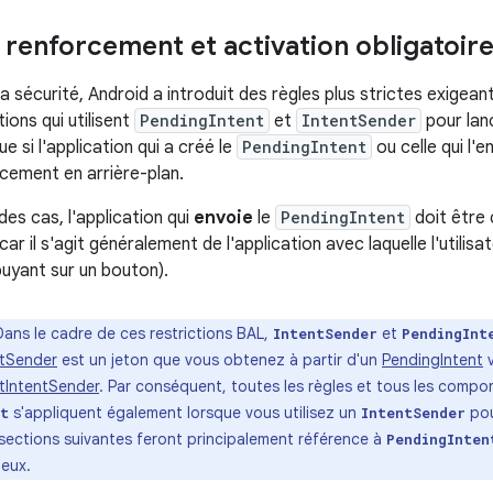
renforcement et activation obligatoir
a sécurité, Android a introduit des règles plus strictes exigea
tions qui utilisent
PendingIntent
et
IntentSender
pour lan
ue si l'application qui a créé le
PendingIntent
ou celle qui l'
ncement en arrière-plan.
des cas, l'application qui
envoie
le
PendingIntent
doit être c
r il s'agit généralement de l'application avec laquelle l'utilisa
uyant sur un bouton).
Dans le cadre de ces restrictions BAL,
et
IntentSender
PendingInt
ntSender
est un jeton que vous obtenez à partir d'un
PendingIntent
v
tIntentSender
. Par conséquent, toutes les règles et tous les compo
s'appliquent également lorsque vous utilisez un
pou
nt
IntentSender
s sections suivantes feront principalement référence à
PendingInten
eux.