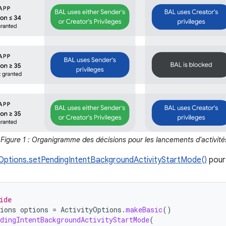
Figure 1 : Organigramme des décisions pour les lancements d'activités
yOptions.setPendingIntentBackgroundActivityStartMode()
pour 
ide
ions
options
=
ActivityOptions
.
makeBasic
()
dingIntentBackgroundActivityStartMode
(