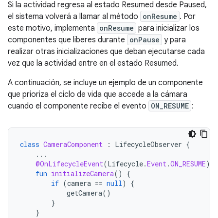
Si la actividad regresa al estado Resumed desde Paused,
el sistema volverá a llamar al método
onResume
. Por
este motivo, implementa
onResume
para inicializar los
componentes que liberes durante
onPause
y para
realizar otras inicializaciones que deban ejecutarse cada
vez que la actividad entre en el estado Resumed.
A continuación, se incluye un ejemplo de un componente
que prioriza el ciclo de vida que accede a la cámara
cuando el componente recibe el evento
ON_RESUME
:
class
CameraComponent
:
LifecycleObserver
{
...
@OnLifecycleEvent
(
Lifecycle
.
Event
.
ON_RESUME
)
fun
initializeCamera
()
{
if
(
camera
==
null
)
{
getCamera
()
}
}