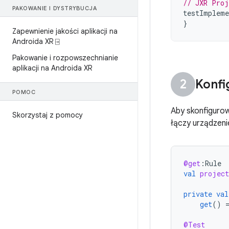
// JXR Proj
PAKOWANIE I DYSTRYBUCJA
testImpleme
}
Zapewnienie jakości aplikacji na
Androida XR ⍈
Pakowanie i rozpowszechnianie
aplikacji na Androida XR
Konfi
POMOC
Aby skonfigurow
Skorzystaj z pomocy
łączy urządzeni
@get
:
Rule
val
project
private
val
get
()
@Test