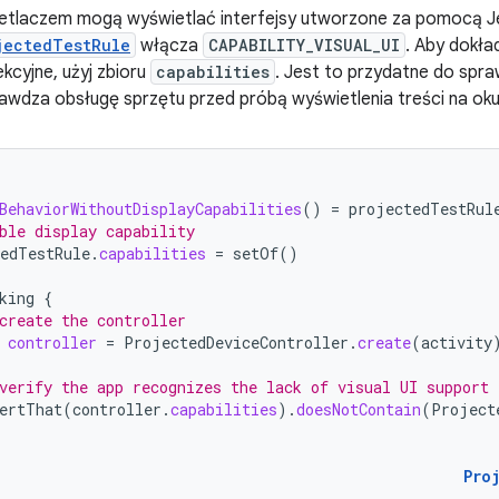
ietlaczem mogą wyświetlać interfejsy utworzone za pomocą 
jectedTestRule
włącza
CAPABILITY_VISUAL_UI
. Aby dokła
kcyjne, użyj zbioru
capabilities
. Jest to przydatne do spra
wdza obsługę sprzętu przed próbą wyświetlenia treści na oku
BehaviorWithoutDisplayCapabilities
()
=
projectedTestRul
ble display capability
edTestRule
.
capabilities
=
setOf
()
king
{
create the controller
controller
=
ProjectedDeviceController
.
create
(
activity
verify the app recognizes the lack of visual UI support
ertThat
(
controller
.
capabilities
).
doesNotContain
(
Project
Pro