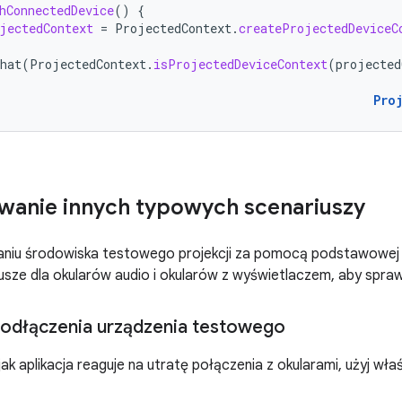
hConnectedDevice
()
{
jectedContext
=
ProjectedContext
.
createProjectedDeviceC
hat
(
ProjectedContext
.
isProjectedDeviceContext
(
projected
Pro
wanie innych typowych scenariuszy
aniu środowiska testowego projekcji za pomocą podstawowej r
sze dla okularów audio i okularów z wyświetlaczem, aby sprawd
odłączenia urządzenia testowego
jak aplikacja reaguje na utratę połączenia z okularami, użyj wł