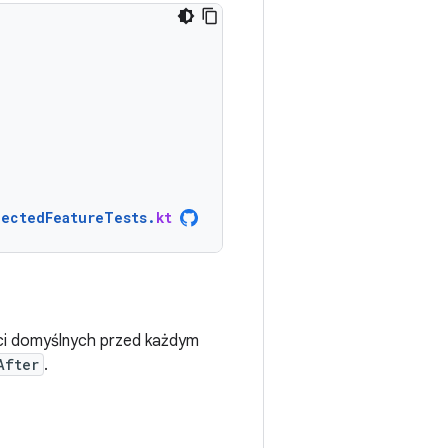
jectedFeatureTests
.
kt
ci domyślnych przed każdym
After
.