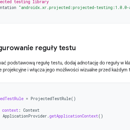
ected testing library
ntation
"androidx.xr.projected:projected-testing:1.0.0-
gurowanie reguły testu
ać podstawową regułę testu, dodaj adnotację do reguły w kla
e projekcyjne i włącza jego możliwości wizualne przed każdym
edTestRule
=
ProjectedTestRule
()
context
:
Context
=
ApplicationProvider
.
getApplicationContext
()