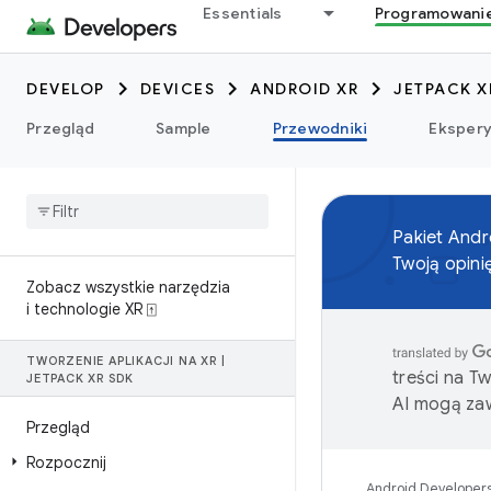
Essentials
Programowani
DEVELOP
DEVICES
ANDROID XR
JETPACK X
Przegląd
Sample
Przewodniki
Eksper
Pakiet And
Twoją opini
Zobacz wszystkie narzędzia
i technologie XR ⍐
TWORZENIE APLIKACJI NA XR
|
treści na T
JETPACK XR SDK
AI mogą zaw
Przegląd
Rozpocznij
Android Developer