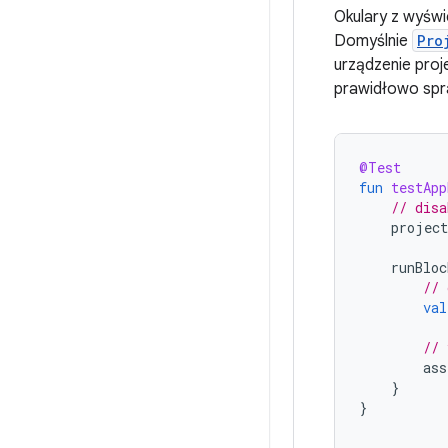
Okulary z wyśw
Domyślnie
Pro
urządzenie proje
prawidłowo spra
@Test
fun
testApp
// disa
project
runBloc
// 
val
// 
ass
}
}