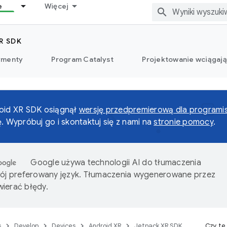
e
Więcej
R SDK
ymenty
Program Catalyst
Projektowanie wciągaj
roid XR SDK osiągnął
wersję przedpremierową dla programi
ę. Wypróbuj go i skontaktuj się z nami na
stronie pomocy
.
Google używa technologii AI do tłumaczenia
wój preferowany język. Tłumaczenia wygenerowane przez
ierać błędy.
s
Develop
Devices
Android XR
Jetpack XR SDK
Czy te