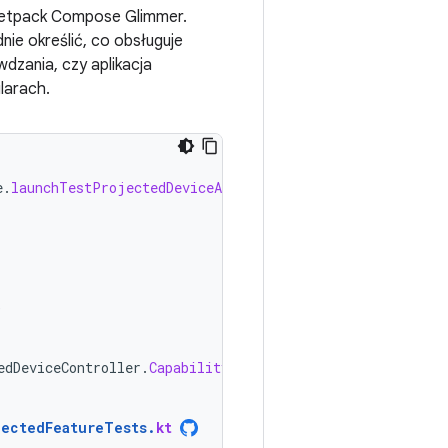
Jetpack Compose Glimmer.
dnie określić, co obsługuje
wdzania, czy aplikacja
larach.
e
.
launchTestProjectedDeviceActivity
{
activity
-
)
edDeviceController
.
Capability
.
CAPABILITY_VISUAL_UI
)
jectedFeatureTests
.
kt