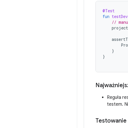
@Test
fun
testDev
// manu
project
assertT
Pro
}
}
Najważniejs
Reguła res
testem. N
Testowanie 