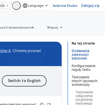
/
Android Studio
Zaloguj się
ących doświadczeń ➡️
Więcej
Na tej stronie
stów 4
. Chcemy poznać
Dodawanie
zależności
biblioteki
Konfigurowanie
reguły testu
Testowanie
innych typowych
scenariuszy
Testowanie
odłączenia
urządzenia
testowego
 wskazówki były pomocne?