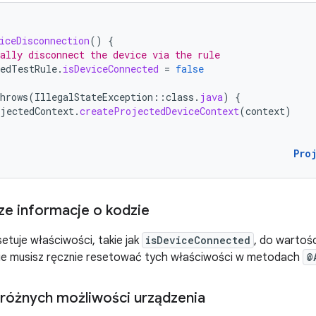
iceDisconnection
()
{
ally disconnect the device via the rule
edTestRule
.
isDeviceConnected
=
false
hrows
(
IllegalStateException
::
class
.
java
)
{
jectedContext
.
createProjectedDeviceContext
(
context
)
Pro
ze informacje o kodzie
etuje właściwości, takie jak
isDeviceConnected
, do wartoś
ie musisz ręcznie resetować tych właściwości w metodach
@
różnych możliwości urządzenia