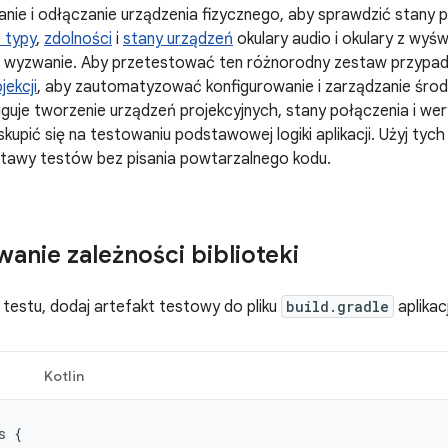
nie i odłączanie urządzenia fizycznego, aby sprawdzić stany 
 typy
,
zdolności
i
stany urządzeń
okulary audio i okulary z wy
e wyzwanie. Aby przetestować ten różnorodny zestaw przypadk
jekcji
, aby zautomatyzować konfigurowanie i zarządzanie środ
uguje tworzenie urządzeń projekcyjnych, stany połączenia i wery
upić się na testowaniu podstawowej logiki aplikacji. Użyj tych
tawy testów bez pisania powtarzalnego kodu.
anie zależności biblioteki
 testu, dodaj artefakt testowy do pliku
build.gradle
aplikacj
Kotlin
s
{