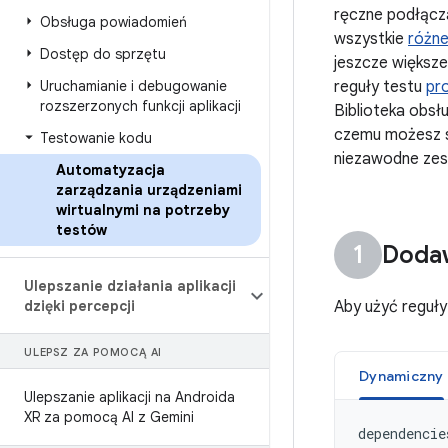
ręczne podłącza
Obsługa powiadomień
wszystkie
różne
Dostęp do sprzętu
jeszcze większ
Uruchamianie i debugowanie
reguły testu
pro
rozszerzonych funkcji aplikacji
Biblioteka obsł
czemu możesz sk
Testowanie kodu
niezawodne zes
Automatyzacja
zarządzania urządzeniami
wirtualnymi na potrzeby
testów
Dodaw
Ulepszanie działania aplikacji
dzięki percepcji
Aby użyć reguły
ULEPSZ ZA POMOCĄ AI
Dynamiczny
Ulepszanie aplikacji na Androida
XR za pomocą AI z Gemini
dependencie