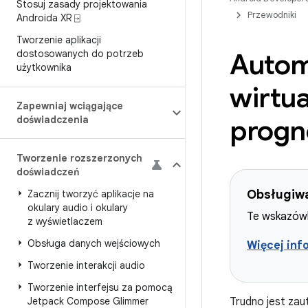
Stosuj zasady projektowania
Przewodniki
Androida XR ⍈
Tworzenie aplikacji
dostosowanych do potrzeb
Autom
użytkownika
wirtu
Zapewniaj wciągające
doświadczenia
progn
Tworzenie rozszerzonych
doświadczeń
Obsługiw
Zacznij tworzyć aplikacje na
okulary audio i okulary
Te wskazówk
z wyświetlaczem
Obsługa danych wejściowych
Więcej inf
Tworzenie interakcji audio
Tworzenie interfejsu za pomocą
Jetpack Compose Glimmer
Trudno jest zau