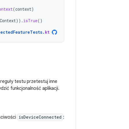
ontext
(
context
)
Context
)).
isTrue
()
jectedFeatureTests
.
kt
eguły testu przetestuj inne
zić funkcjonalność aplikacji.
aściwości
isDeviceConnected
: