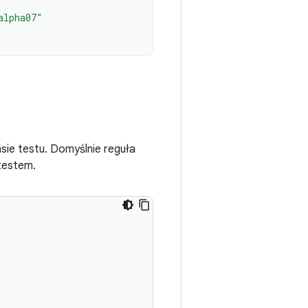
alpha07"
sie testu. Domyślnie reguła
 testem.