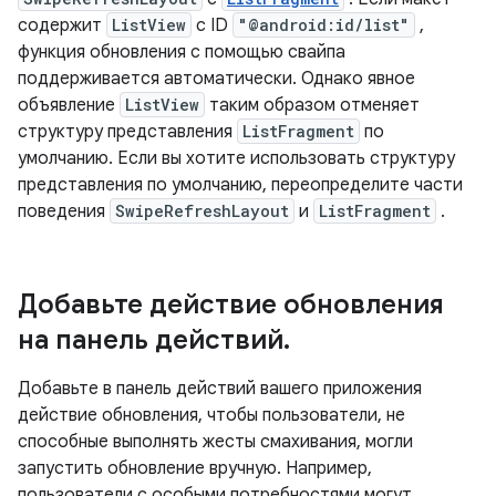
содержит
ListView
с ID
"@android:id/list"
,
функция обновления с помощью свайпа
поддерживается автоматически. Однако явное
объявление
ListView
таким образом отменяет
структуру представления
ListFragment
по
умолчанию. Если вы хотите использовать структуру
представления по умолчанию, переопределите части
поведения
SwipeRefreshLayout
и
ListFragment
.
Добавьте действие обновления
на панель действий
.
Добавьте в панель действий вашего приложения
действие обновления, чтобы пользователи, не
способные выполнять жесты смахивания, могли
запустить обновление вручную. Например,
пользователи с особыми потребностями могут