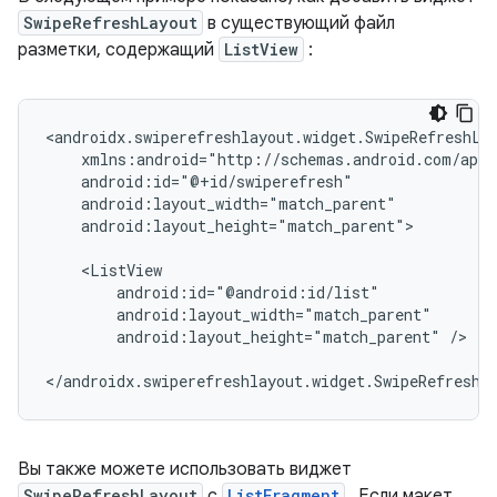
SwipeRefreshLayout
в существующий файл
разметки, содержащий
ListView
:
android:layout_height="match_parent">

android:layout_height="match_parent"
/>

</androidx.swiperefreshlayout.widget.SwipeRefreshL
Вы также можете использовать виджет
SwipeRefreshLayout
с
ListFragment
. Если макет