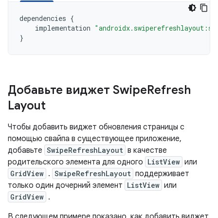
dependencies
{
implementation
"androidx.swiperefreshlayout:sw
}
Добавьте виджет Swipe
Refresh
Layout
Чтобы добавить виджет обновления страницы с
помощью свайпа в существующее приложение,
добавьте
SwipeRefreshLayout
в качестве
родительского элемента для одного
ListView
или
GridView
.
SwipeRefreshLayout
поддерживает
только один дочерний элемент
ListView
или
GridView
.
В следующем примере показано, как добавить виджет