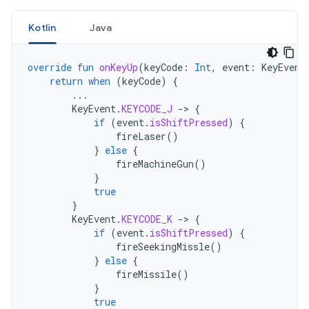
Kotlin
Java
override
fun
onKeyUp
(
keyCode
:
Int
,
event
:
KeyEvent
return
when
(
keyCode
)
{
...
KeyEvent
.
KEYCODE_J
-
>
{
if
(
event
.
isShiftPressed
)
{
fireLaser
()
}
else
{
fireMachineGun
()
}
true
}
KeyEvent
.
KEYCODE_K
-
>
{
if
(
event
.
isShiftPressed
)
{
fireSeekingMissle
()
}
else
{
fireMissile
()
}
true