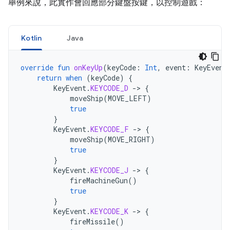
舉例來說，此實作會回應部分鍵盤按鍵，以控制遊戲：
Kotlin
Java
override
fun
onKeyUp
(
keyCode
:
Int
,
event
:
KeyEvent
return
when
(
keyCode
)
{
KeyEvent
.
KEYCODE_D
-
>
{
moveShip
(
MOVE_LEFT
)
true
}
KeyEvent
.
KEYCODE_F
-
>
{
moveShip
(
MOVE_RIGHT
)
true
}
KeyEvent
.
KEYCODE_J
-
>
{
fireMachineGun
()
true
}
KeyEvent
.
KEYCODE_K
-
>
{
fireMissile
()