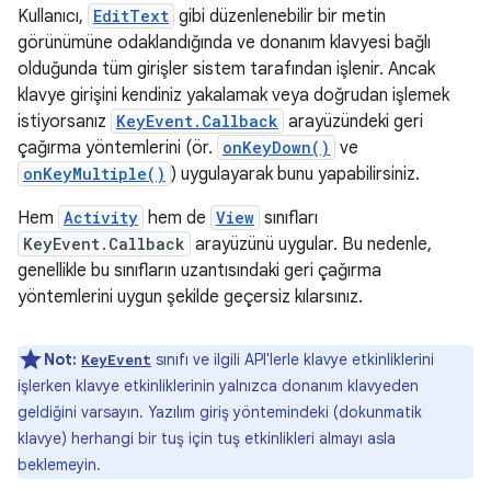
Kullanıcı,
EditText
gibi düzenlenebilir bir metin
görünümüne odaklandığında ve donanım klavyesi bağlı
olduğunda tüm girişler sistem tarafından işlenir. Ancak
klavye girişini kendiniz yakalamak veya doğrudan işlemek
istiyorsanız
KeyEvent.Callback
arayüzündeki geri
çağırma yöntemlerini (ör.
onKeyDown()
ve
onKeyMultiple()
) uygulayarak bunu yapabilirsiniz.
Hem
Activity
hem de
View
sınıfları
KeyEvent.Callback
arayüzünü uygular. Bu nedenle,
genellikle bu sınıfların uzantısındaki geri çağırma
yöntemlerini uygun şekilde geçersiz kılarsınız.
Not:
sınıfı ve ilgili API'lerle klavye etkinliklerini
KeyEvent
işlerken klavye etkinliklerinin yalnızca donanım klavyeden
geldiğini varsayın. Yazılım giriş yöntemindeki (dokunmatik
klavye) herhangi bir tuş için tuş etkinlikleri almayı asla
beklemeyin.