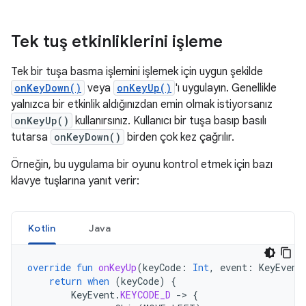
Tek tuş etkinliklerini işleme
Tek bir tuşa basma işlemini işlemek için uygun şekilde
onKeyDown()
veya
onKeyUp()
'ı uygulayın. Genellikle
yalnızca bir etkinlik aldığınızdan emin olmak istiyorsanız
onKeyUp()
kullanırsınız. Kullanıcı bir tuşa basıp basılı
tutarsa
onKeyDown()
birden çok kez çağrılır.
Örneğin, bu uygulama bir oyunu kontrol etmek için bazı
klavye tuşlarına yanıt verir:
Kotlin
Java
override
fun
onKeyUp
(
keyCode
:
Int
,
event
:
KeyEvent
return
when
(
keyCode
)
{
KeyEvent
.
KEYCODE_D
-
>
{