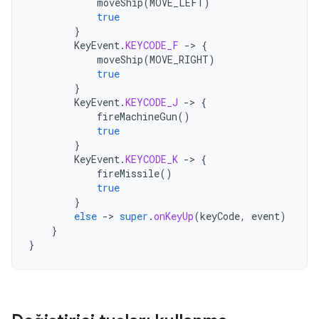
moveShip
(
MOVE_LEFT
)
true
}
KeyEvent
.
KEYCODE_F
-
>
{
moveShip
(
MOVE_RIGHT
)
true
}
KeyEvent
.
KEYCODE_J
-
>
{
fireMachineGun
()
true
}
KeyEvent
.
KEYCODE_K
-
>
{
fireMissile
()
true
}
else
-
>
super
.
onKeyUp
(
keyCode
,
event
)
}
}