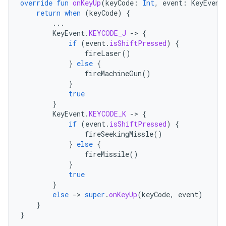
override
fun
onKeyUp
(
keyCode
:
Int
,
event
:
KeyEvent
return
when
(
keyCode
)
{
...
KeyEvent
.
KEYCODE_J
-
>
{
if
(
event
.
isShiftPressed
)
{
fireLaser
()
}
else
{
fireMachineGun
()
}
true
}
KeyEvent
.
KEYCODE_K
-
>
{
if
(
event
.
isShiftPressed
)
{
fireSeekingMissle
()
}
else
{
fireMissile
()
}
true
}
else
-
>
super
.
onKeyUp
(
keyCode
,
event
)
}
}