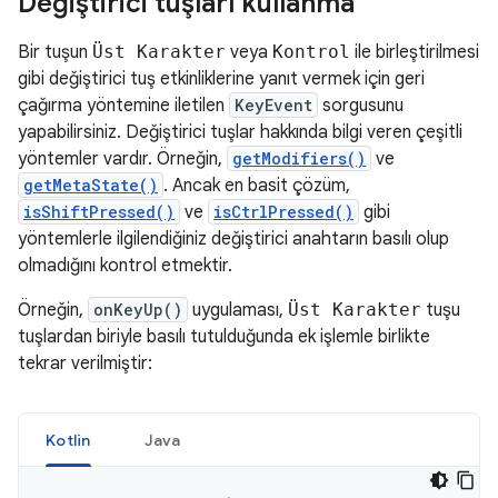
Değiştirici tuşları kullanma
Bir tuşun
Üst Karakter
veya
Kontrol
ile birleştirilmesi
gibi değiştirici tuş etkinliklerine yanıt vermek için geri
çağırma yöntemine iletilen
KeyEvent
sorgusunu
yapabilirsiniz. Değiştirici tuşlar hakkında bilgi veren çeşitli
yöntemler vardır. Örneğin,
getModifiers()
ve
getMetaState()
. Ancak en basit çözüm,
isShiftPressed()
ve
isCtrlPressed()
gibi
yöntemlerle ilgilendiğiniz değiştirici anahtarın basılı olup
olmadığını kontrol etmektir.
Örneğin,
onKeyUp()
uygulaması,
Üst Karakter
tuşu
tuşlardan biriyle basılı tutulduğunda ek işlemle birlikte
tekrar verilmiştir:
Kotlin
Java