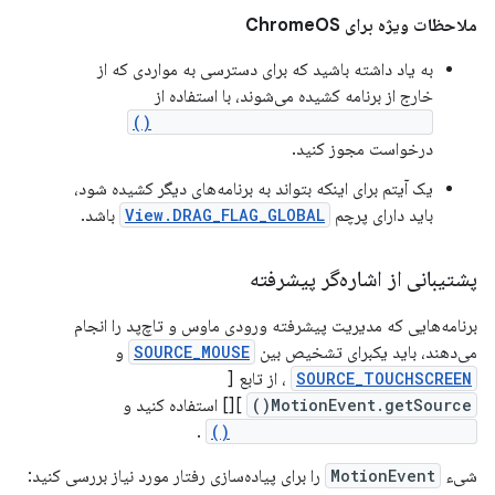
ملاحظات ویژه برای ChromeOS
به یاد داشته باشید که برای دسترسی به مواردی که از
خارج از برنامه کشیده می‌شوند، با استفاده از
requestDragAndDropPermissions()
درخواست مجوز کنید.
یک آیتم برای اینکه بتواند به برنامه‌های دیگر کشیده شود،
باید دارای پرچم
View.DRAG_FLAG_GLOBAL
باشد.
پشتیبانی از اشاره‌گر پیشرفته
برنامه‌هایی که مدیریت پیشرفته ورودی ماوس و تاچ‌پد را انجام
می‌دهند، باید یکبرای تشخیص بین
SOURCE_MOUSE
و
SOURCE_TOUCHSCREEN
، از تابع [
MotionEvent.getSource()
][] استفاده کنید و
.
View#onGenericMotionEvent()
شیء
MotionEvent
را برای پیاده‌سازی رفتار مورد نیاز بررسی کنید: