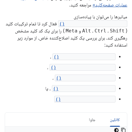
عملیات صفحه‌کلید»
مراجعه کنید.
میانبرها را می‌توان با پیاده‌سازی
dispatchKeyShortcutEvent()
فعال کرد تا تمام ترکیبات کلید
(
Shift
،
Ctrl
،
Alt
و
Meta
) را برای یک کد کلید مشخص
رهگیری کند. برای بررسی یک کلید اصلاح‌کننده خاص، از موارد زیر
استفاده کنید:
،
KeyEvent.isCtrlPressed()
،
KeyEvent.isShiftPressed()
،
KeyEvent.isAltPressed()
KeyEvent.isMetaPressed()
، یا
KeyEvent.hasModifiers()
کاتلین
جاوا