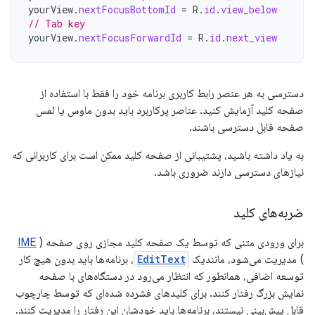
yourView
.
nextFocusBottomId
=
R
.
id
.
view_below
// Tab key
yourView
.
nextFocusForwardId
=
R
.
id
.
next_view
دسترسی به هر عنصر رابط کاربری برنامه خود را فقط با استفاده از
صفحه کلید آزمایش کنید. عناصر پرکاربرد باید بدون ماوس یا لمس
صفحه قابل دسترسی باشند.
به یاد داشته باشید، پشتیبانی از صفحه کلید ممکن است برای کاربرانی که
نیازهای دسترسی دارند ضروری باشد.
ضربه‌های کلید
برای ورودی متنی که توسط یک صفحه کلید مجازی روی صفحه (
IME
) مدیریت می‌شود، مانندیک
EditText
، برنامه‌ها باید بدون هیچ کار
توسعه اضافی، همانطور که انتظار می‌رود در دستگاه‌های با صفحه
نمایش بزرگ رفتار کنند. برای کلیدهای فشرده شده‌ای که توسط چارچوب
قابل پیش‌بینی نیستند، برنامه‌ها باید خودشان این رفتار را مدیریت کنند.