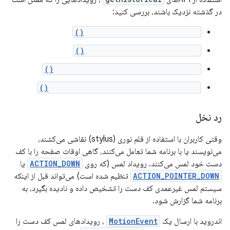
در گذشته نزدیک باشند، بررسی کنید:
MotionEvent#getHistoricalX()
MotionEvent#getHistoricalY()
MotionEvent#getHistoricalPressure()
MotionEvent#getHistoricalAxisValue()
رد نخل
وقتی کاربران با استفاده از قلم نوری (stylus) نقاشی می‌کشند،
می‌نویسند یا با برنامه شما تعامل می‌کنند، گاهی اوقات صفحه را با کف
دست خود لمس می‌کنند. رویداد لمس (که روی
ACTION_DOWN
یا
ACTION_POINTER_DOWN
تنظیم شده است) می‌تواند قبل از اینکه
سیستم لمس غیرعمدی کف دست را تشخیص داده و نادیده بگیرد، به
برنامه شما گزارش شود.
اندروید با ارسال یک
MotionEvent
، رویدادهای لمس کف دست را