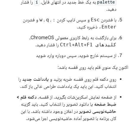
palette
به یک خط جدید در انتهای فایل،
i
را فشار
دهید.
با فشردن
Esc
و سپس تایپ کردن
:
،
q
،
w
و فشردن
Enter،
ذخیره کنید.
برای بازگشت به رابط کاربری معمولی ChromeOS،
کلیدهای Ctrl+Alt+F1
را فشار دهید.
از سیستم خارج شوید، سپس دوباره وارد شوید
اکنون یک منوی قلم باید روی قفسه باشد:
روی دکمه قلم روی قفسه ضربه بزنید و
یادداشت جدید
را
انتخاب کنید. این باید یک یادداشت طراحی خالی باز کند.
از صفحه نمایش اسکرین‌شات بگیرید. از قفسه،
دکمه قلم >
ضبط صفحه
یا دانلود تصویر را انتخاب کنید. باید گزینه
حاشیه‌نویسی تصویر
در اعلان وجود داشته باشد. با این
کار، برنامه با تصویر آماده حاشیه‌نویسی اجرا می‌شود.