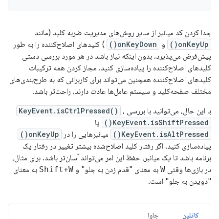
جدا کردن کد میانبر از سایر روش‌های مدیریت ضربه کلید (مانند
onKeyUp()
و
onKeyDown()
) کلیدهای اصلاح‌کننده را به طور
پیش‌فرض می‌پذیرد، بدون اینکه نیاز باشد در هر مورد بررسی دستی
کلیدهای اصلاح‌کننده را پیاده‌سازی کنید. مجاز کردن همه ترکیبات
کلیدهای اصلاح‌کننده همچنین می‌تواند برای کاربرانی که به طرح‌بندی‌های
مختلف صفحه‌کلید و سیستم عامل‌ها عادت دارند، راحت‌تر باشد.
با این حال، می‌توانید با بررسی
،
KeyEvent.isCtrlPressed()
KeyEvent.isShiftPressed()
یا
KeyEvent.isAltPressed()
میانبرهایی را در
onKeyUp()
پیاده‌سازی کنید. اگر رفتار کلید اصلاح‌شده بیشتر تغییر در رفتار یک
برنامه باشد تا یک میانبر، حفظ این امر می‌تواند آسان‌تر باشد. برای مثال،
در بازی‌ها وقتی
W
به معنای "قدم زدن به جلو" و
Shift+W
به معنای
"دویدن به جلو" است.
کاتلین
جاوا