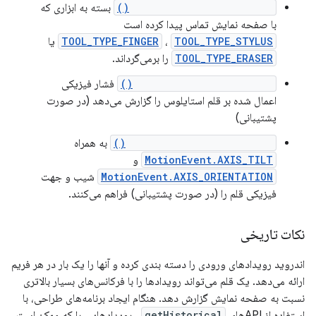
MotionEvent#getToolType()
بسته به ابزاری که
با صفحه نمایش تماس پیدا کرده است
TOOL_TYPE_STYLUS
،
TOOL_TYPE_FINGER
یا
TOOL_TYPE_ERASER
را برمی‌گرداند.
MotionEvent#getPressure()
فشار فیزیکی
اعمال شده بر قلم استایلوس را گزارش می‌دهد (در صورت
پشتیبانی)
MotionEvent#getAxisValue()
به همراه
MotionEvent.AXIS_TILT
و
MotionEvent.AXIS_ORIENTATION
شیب و جهت
فیزیکی قلم را (در صورت پشتیبانی) فراهم می‌کنند.
نکات تاریخی
اندروید رویدادهای ورودی را دسته بندی کرده و آنها را یک بار در هر فریم
ارائه می‌دهد. یک قلم می‌تواند رویدادها را با فرکانس‌های بسیار بالاتری
نسبت به صفحه نمایش گزارش دهد. هنگام ایجاد برنامه‌های طراحی، با
استفاده از APIهای
getHistorical
، رویدادهایی را که ممکن است