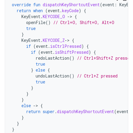
override
fun
dispatchKeyShortcutEvent
(
event
:
KeyEv
return
when
(
event
.
keyCode
)
{
KeyEvent
.
KEYCODE_O
-
>
{
openFile
()
// Ctrl+O, Shift+O, Alt+O
true
}
KeyEvent
.
KEYCODE_Z
-
>
{
if
(
event
.
isCtrlPressed
)
{
if
(
event
.
isShiftPressed
)
{
redoLastAction
()
// Ctrl+Shift+Z pressed
true
}
else
{
undoLastAction
()
// Ctrl+Z pressed
true
}
}
}
else
-
>
{
return
super
.
dispatchKeyShortcutEvent
(
event
)
}
}
}