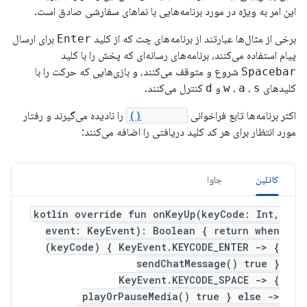
این امر به ویژه در مورد برنامه‌هایی با نماهای سفارشی صادق است.
برخی از مثال‌ها عبارتند از برنامه‌های چت که از کلید
Enter
برای ارسال
پیام استفاده می‌کنند، برنامه‌های رسانه‌ای که پخش را با کلید
Spacebar
شروع و متوقف می‌کنند، و بازی‌هایی که حرکت را با
کلیدهای
s
،
a
،
w
و
d
کنترل می‌کنند.
اکثر برنامه‌ها تابع فراخوانی
onKeyUp()
را نادیده می‌گیرند و رفتار
مورد انتظار برای هر کد کلید دریافتی را اضافه می‌کنند:
کاتلین
جاوا
kotlin override fun onKeyUp(keyCode: Int,
event: KeyEvent): Boolean { return when
(keyCode) { KeyEvent.KEYCODE_ENTER -> {
sendChatMessage() true }
KeyEvent.KEYCODE_SPACE -> {
playOrPauseMedia() true } else ->