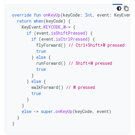
override
fun
onKeyUp
(
keyCode
:
Int
,
event
:
KeyEvent
return
when
(
keyCode
)
{
KeyEvent
.
KEYCODE_W
-
>
{
if
(
event
.
isShiftPressed
)
{
if
(
event
.
isCtrlPressed
)
{
flyForward
()
// Ctrl+Shift+W pressed
true
}
else
{
runForward
()
// Shift+W pressed
true
}
}
else
{
walkForward
()
// W pressed
true
}
}
else
-
>
super
.
onKeyUp
(
keyCode
,
event
)
}
}