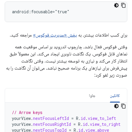
برای کسب اطلاعات بیشتر، به
بخش «مدیریت فوکوس»
مراجعه کنید.
وقتی فوکوس فعال باشد، چارچوب اندروید بر اساس موقعیت همه
نماهای قابل فوکوس، یک نگاشت ناوبری ایجاد می‌کند. این معمولاً طبق
انتظار کار می‌کند و نیازی به توسعه بیشتر نیست. وقتی نگاشت
پیش‌فرض برای نیازهای یک برنامه صحیح نباشد، می‌توان آن نگاشت را به
صورت زیر لغو کرد:
کاتلین
جاوا
// Arrow keys
yourView
.
nextFocusLeftId
=
R
.
id
.
view_to_left
yourView
.
nextFocusRightId
=
R
.
id
.
view_to_right
yourView
.
nextFocusTopId
=
R
.
id
.
view_above