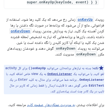
super.onKeyUp(keyCode, event) } }
رویداد
onKeyUp
زمانی رخ می‌دهد که یک کلید رها شود. استفاده از
فراخوانی، مانع از آن می‌شود که برنامه‌ها در صورت نگه داشتن یا رها
کردن آهسته یک کلید، نیاز به پردازش چندین رویداد
onKeyDown
داشته باشند. بازی‌ها و برنامه‌هایی که نیاز به تشخیص لحظه فشرده
شدن یک کلید یا اینکه آیا کاربر کلیدی را نگه داشته است یا خیر،
می‌توانند به رویداد
onKeyDown
گوش دهند و خودشان رویدادهای
مکرر
onKeyDown
مدیریت کنند.
نکته:
بسته به نیازهای برنامه‌تان، می‌توانید
برای کل activity
onKeyUp()
لغو کنید، یا می‌توانید یک
به یک view خاص اضافه کنید. با
OnKeyListener
، برنامه شما می‌تواند، برای مثال، به کلید
در یک
Enter
OnKeyListener
خاص گوش دهد تا قابلیت
ارسال
را فقط زمانی که کاربر در حال
EditText
تایپ در یک کادر چت است، پیاده‌سازی کند.
برای اطلاعات بیشتر،
به مدیریت عملکردهای صفحه کلید
مراجعه کنید.