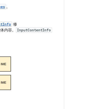
pes
。
ntInfo
修
体内容。
InputContentInfo