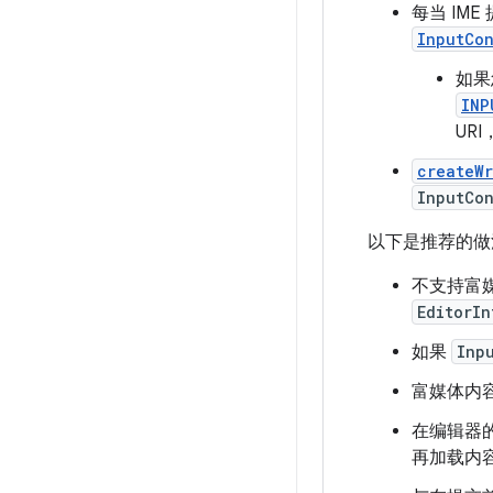
每当 IM
InputCo
如果
INP
UR
createW
InputCo
以下是推荐的做
不支持富
EditorI
如果
Inp
富媒体内
在编辑器
再加载内