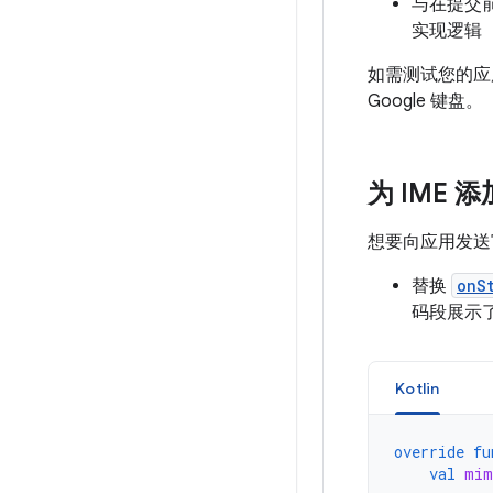
与在提交前
实现逻辑
如需测试您的应用
Google 键盘。
为 IME 
想要向应用发送富
替换
onS
码段展示了
Kotlin
override
fu
val
mim