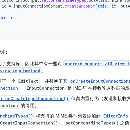
EditorInfoCompat
.
setContentMimeTypes
(
outAttrs
,
mimeTyp
ic
=
InputConnectionCompat
.
createWrapper
(
this
,
ic
,
outA
urn
ic
明：
用了支持库，因此其中有一些对
android.support.v13.view.i
.view.inputmethod
。
建了一个
EditText
，并替换了其
onCreateInputConnection
nnection
。
InputConnection
是 IME 与 在接收输入数据的
er.onCreateInputConnection()
保留内置行为（发送和接收文
nnection
的引用。
entMimeTypes()
将支持的 MIME 类型列表添加到
EditorInfo
nCreateInputConnection()
，
setContentMimeTypes()
之前