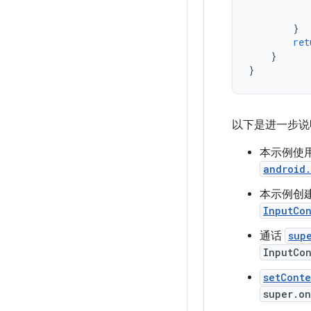
}
ret
}
}
以下是进一步说
本示例使
android
本示例创
InputCo
通话
sup
InputCo
setCont
super.o