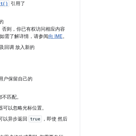
t()
引用了
的
置。否则，你已有权访问相应内容
问权限。如需了解详情，请参阅
向 IME
。
及回调 放入新的
用户保留自己的
 都不匹配。
器可以忽略光标位置。
可以异步返回
true
，即使 然后