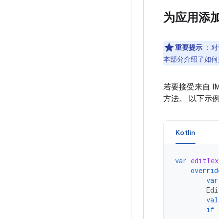
为应用添
重要提示
：对
本部分介绍了如
若要接受来自 I
方法。 以下示例
Kotlin
var
editTex
overrid
var
Edi
val
if