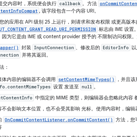
E 提交内容时，系统便会执行
callback
。方法
onCommitConten
ntentInfoCompat
, 该字段包含一个内容 URI。
您的应用在 API 级别 25 上运行，则请求和发布权限 或更高版本
UT_CONTENT_GRANT_READ_URI_PERMISSION
标志由 IME 设
I，因为它是由 IME 或 content provider 授予的 不限制访
rapper()
封装
InputConnection
、修改后的
EditorInfo
以
nnection
并将其返回。
法：
媒体内容的编辑器不会调用
setContentMimeTypes()
，并且该
nfo.contentMimeTypes
设置 发送至
null
。
utContentInfo
中指定的 MIME 类型，则编辑器会忽略此内容
容不会影响文本位置，也不会受其影响 光标。使用内容时，编辑
的
OnCommitContentListener.onCommitContent()
方法，您
容