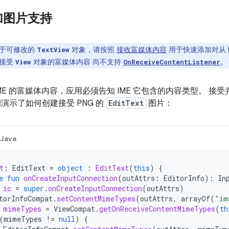
加图片支持
于可修改的
对象，请按照
接收富媒体内容
用于快速添加对从 
TextView
何接受
对象的富媒体内容 尚不支持
。
View
OnReceiveContentListener
ME 的富媒体内容，应用必须告知 IME 它包含的内容类型。 
演示了如何创建接受 PNG 的
EditText
图片：
Java
t
:
EditText
=
object
:
EditText
(
this
)
{
e
fun
onCreateInputConnection
(
outAttrs
:
EditorInfo
):
In
ic
=
super
.
onCreateInputConnection
(
outAttrs
)
torInfoCompat
.
setContentMimeTypes
(
outAttrs
,
arrayOf
(
"im
mimeTypes
=
ViewCompat
.
getOnReceiveContentMimeTypes
(
th
(
mimeTypes
!=
null
)
{