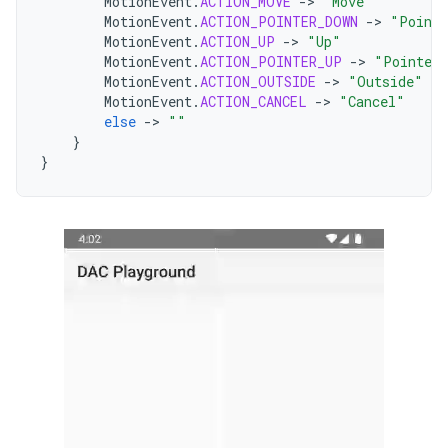
MotionEvent
.
ACTION_MOVE
-
>
"Move"
MotionEvent
.
ACTION_POINTER_DOWN
-
>
"Pointe
MotionEvent
.
ACTION_UP
-
>
"Up"
MotionEvent
.
ACTION_POINTER_UP
-
>
"Pointer
MotionEvent
.
ACTION_OUTSIDE
-
>
"Outside"
MotionEvent
.
ACTION_CANCEL
-
>
"Cancel"
else
-
>
""
}
}