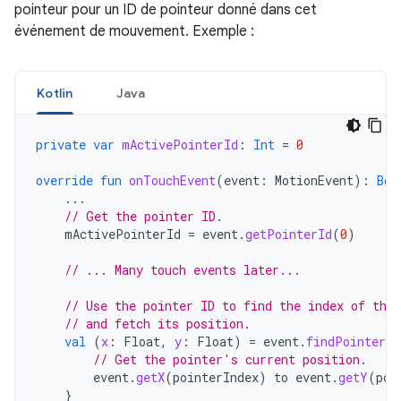
pointeur pour un ID de pointeur donné dans cet
événement de mouvement. Exemple :
Kotlin
Java
private
var
mActivePointerId
:
Int
=
0
override
fun
onTouchEvent
(
event
:
MotionEvent
):
Boo
...
// Get the pointer ID.
mActivePointerId
=
event
.
getPointerId
(
0
)
// ... Many touch events later...
// Use the pointer ID to find the index of the 
// and fetch its position.
val
(
x
:
Float
,
y
:
Float
)
=
event
.
findPointerIn
// Get the pointer's current position.
event
.
getX
(
pointerIndex
)
to
event
.
getY
(
poi
}