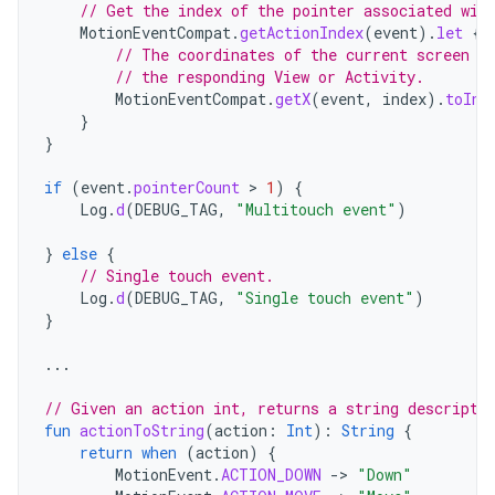
// Get the index of the pointer associated wit
MotionEventCompat
.
getActionIndex
(
event
).
let
{
// The coordinates of the current screen c
// the responding View or Activity.
MotionEventCompat
.
getX
(
event
,
index
).
toInt
}
}
if
(
event
.
pointerCount
 > 
1
)
{
Log
.
d
(
DEBUG_TAG
,
"Multitouch event"
)
}
else
{
// Single touch event.
Log
.
d
(
DEBUG_TAG
,
"Single touch event"
)
}
...
// Given an action int, returns a string descripti
fun
actionToString
(
action
:
Int
):
String
{
return
when
(
action
)
{
MotionEvent
.
ACTION_DOWN
-
>
"Down"