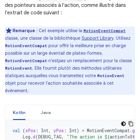
des pointeurs associés à l'action, comme illustré dans
l'extrait de code suivant :
Remarque
: Cet exemple utilise la
MotionEventCompat
classe, une classe de la bibliothèque
Support Library
. Utilisez
pour offrir la meilleure prise en charge
MotionEventCompat
possible sur un large éventail de plates-formes.
n'est
pas
un remplacement pour la classe
MotionEventCompat
. Elle fournit plutôt des méthodes utilitaires
MotionEvent
statiques auxquelles vous transmettez votre
MotionEvent
objet pour recevoir l'action souhaitée associée à cet
événement.
Kotlin
Java
val
(
xPos
:
Int
,
yPos
:
Int
)
=
MotionEventCompat
.
get
Log
.
d
(
DEBUG_TAG
,
"The action is 
${
actionToStri