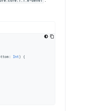
ore:core:1.1.0-dev01
.
ottom
:
Int
)
{