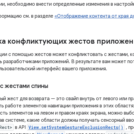
ции, необходимо внести определенные изменения в настрой
ормацию см. в разделе
«Отображение контента от края д
ка конфликтующих жестов приложен
ции с помощью жестов может конфликтовать с жестами, к
ь разработчиками приложений. В результате вам может по
ользовательский интерфейс вашего приложения.
с жестами спины
й жест для возврата — это свайп внутрь от левого или пр
ь работе элементов навигации приложения в этих областя
сть элементов на левом и правом краях экрана, можно выб
зав системе, какие области должны получать сенсорный вв
Rect>
в API
View.setSystemGestureExclusionRects()
, пр