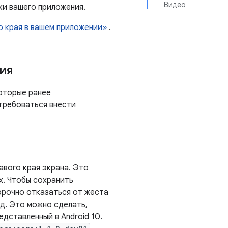
Видео
ки вашего приложения.
о края в вашем приложении»
.
ия
оторые ранее
требоваться внести
авого края экрана. Это
х. Чтобы сохранить
орочно отказаться от жеста
од. Это можно сделать,
едставленный в Android 10.