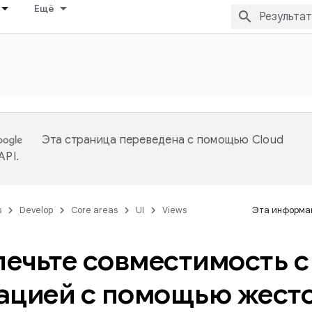
Ещё
Эта страница переведена с помощью
Cloud
 API
.
s
Develop
Core areas
UI
Views
Эта информац
ечьте совместимость с
ацией с помощью жест