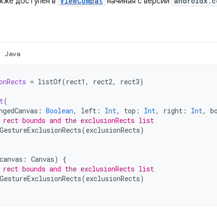
кже доступен в
ViewCompat
начиная с версии
androidx.c
Java
onRects
=
listOf
(
rect1
,
rect2
,
rect3
)
t
(
ngedCanvas
:
Boolean
,
left
:
Int
,
top
:
Int
,
right
:
Int
,
b
 rect bounds and the exclusionRects list
GestureExclusionRects
(
exclusionRects
)
canvas
:
Canvas
)
{
 rect bounds and the exclusionRects list
GestureExclusionRects
(
exclusionRects
)