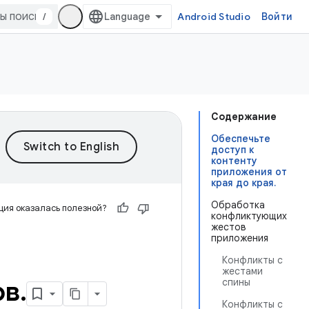
/
Android Studio
Войти
Содержание
Обеспечьте
доступ к
контенту
приложения от
края до края.
Обработка
ия оказалась полезной?
конфликтующих
жестов
приложения
Конфликты с
жестами
ов
.
спины
Конфликты с