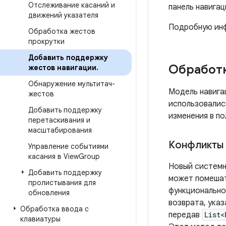
Отслеживание касаний и
панель навига
движений указателя
Подробную инф
Обработка жестов
прокрутки
Добавить поддержку
Обработ
жестов навигации
.
Обнаружение мультитач-
Модель навига
жестов
использовалис
Добавить поддержку
изменения в п
перетаскивания и
масштабирования
Конфликты 
Управление событиями
касания в View
Group
Новый системны
Добавить поддержку
может помешат
пролистывания для
функционально
обновления
возврата, ука
Обработка ввода с
передав
List<
клавиатуры