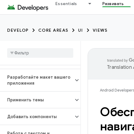
Essentials
Развивать
DEVELOP
CORE AREAS
UI
VIEWS
Translation
Разработайте макет вашего
приложения
Android Developer
Применить темы
Обесп
Добавить компоненты
навиг
Работа с текстом и