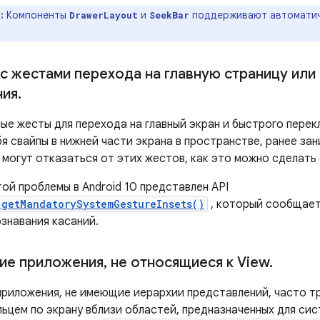
:
Компоненты
и
поддерживают автоматич
DrawerLayout
SeekBar
с жестами перехода на главную страницу или
ния
.
ые жесты для перехода на главный экран и быстрого пере
я свайпы в нижней части экрана в пространстве, ранее за
 могут отказаться от этих жестов, как это можно сделать
ой проблемы в Android 10 представлен API
.getMandatorySystemGestureInsets()
, который сообщает
знавания касаний.
гие приложения
,
не относящиеся к View
.
 приложения, не имеющие иерархии представлений, часто т
ьцем по экрану вблизи областей, предназначенных для сис