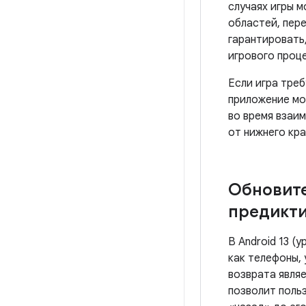
случаях игры 
областей, пер
гарантировать
игрового проц
Если игра тре
приложение мо
во время взаим
от нижнего кра
Обновит
предикти
В Android 13 (
как телефоны,
возврата явля
позволит поль