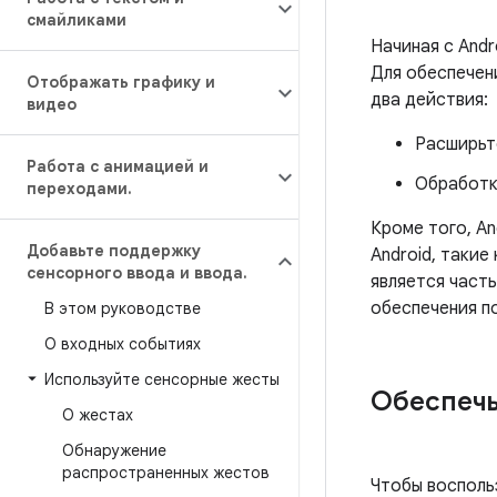
смайликами
Начиная с Andr
Для обеспечен
Отображать графику и
два действия:
видео
Расширьте
Работа с анимацией и
Обработк
переходами
.
Кроме того, An
Добавьте поддержку
Android, такие
сенсорного ввода и ввода
.
является част
обеспечения п
В этом руководстве
О входных событиях
Используйте сенсорные жесты
Обеспечь
О жестах
Обнаружение
распространенных жестов
Чтобы восполь