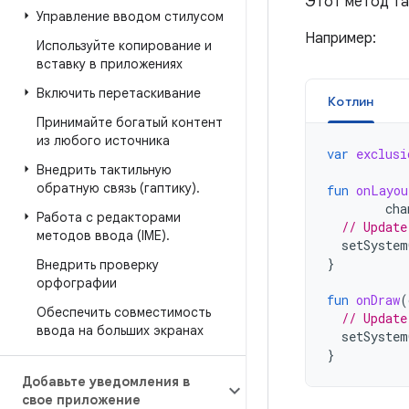
Этот метод та
Управление вводом стилусом
Например:
Используйте копирование и
вставку в приложениях
Включить перетаскивание
Котлин
Принимайте богатый контент
из любого источника
var
exclusi
Внедрить тактильную
обратную связь (гаптику)
.
fun
onLayou
cha
Работа с редакторами
// Update
методов ввода (IME)
.
setSystem
}
Внедрить проверку
орфографии
fun
onDraw
(
Обеспечить совместимость
// Update
ввода на больших экранах
setSystem
}
Добавьте уведомления в
свое приложение