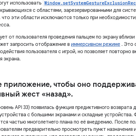
могут использовать
Window.setSystemGestureExclusionRec
екрывающихся с областями, зарезервированными для систе
, что эти области исключаются только при необходимости,
есса.
бует от пользователя проведения пальцем по экрану вблиз
жет запросить отображение в
иммерсивном режиме
. Это 
одействия пользователя с игрой, но позволяет повторно в
я экрана.
е приложение
,
чтобы оно поддержив
вный жест «назад»
.
уровень API 33) появилась функция предиктивного возврата 
 устройства с большими экранами и складные устройства. 
ется частью многолетнего плана по её внедрению. После п
зователям предварительно просмотреть пункт назначения и