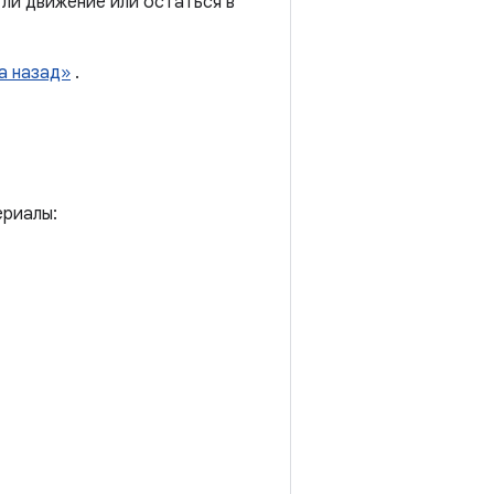
 ли движение или остаться в
а назад»
.
ериалы: