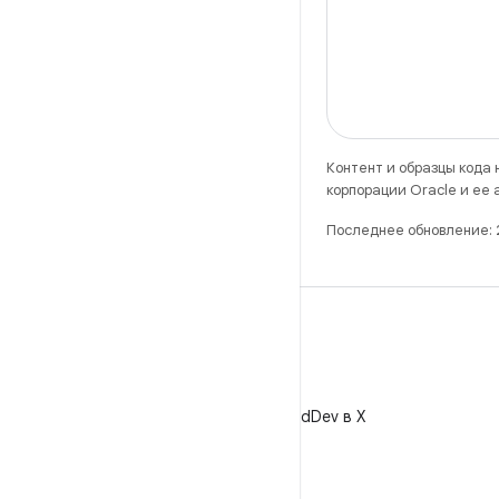
Контент и образцы кода
корпорации Oracle и ее
Последнее обновление:
X
Читайте @AndroidDev в X