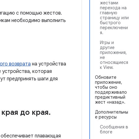
жестами
перехода на
вигацию с помощью жестов.
главную
страницу или
икам необходимо выполнить
быстрого
переключени
я.
Игры и
другие
приложения,
не
относящиеся
ого возврата
на устройства
к View.
е устройства, которая
Обновите
ут предпринять шаги для
приложение,
чтобы оно
поддерживало
предиктивный
жест «назад».
 края до края
.
Дополнительны
е ресурсы
Сообщения в
блоге
е обеспечивает плавающая