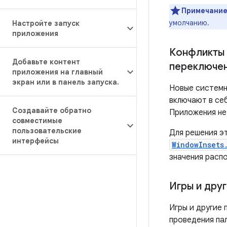
Примечание
умолчанию.
Настройте запуск
приложения
Конфликты 
Добавьте контент
переключе
приложения на главный
экран или в панель запуска
.
Новые системн
включают в себ
Создавайте обратно
Приложения не
совместимые
пользовательские
Для решения эт
интерфейсы
WindowInsets
значения распо
Игры и дру
Игры и другие
проведения пал