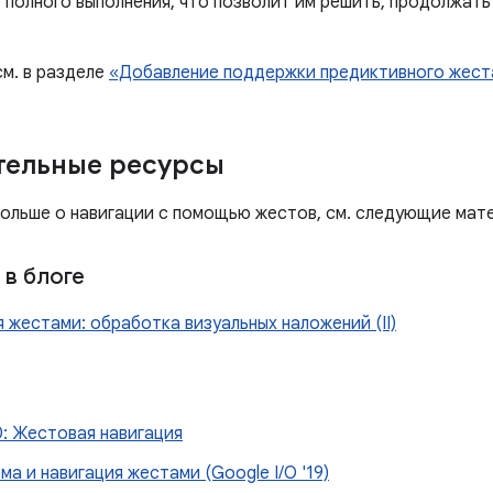
 полного выполнения, что позволит им решить, продолжать
м. в разделе
«Добавление поддержки предиктивного жест
тельные ресурсы
больше о навигации с помощью жестов, см. следующие мат
в блоге
 жестами: обработка визуальных наложений (II)
0: Жестовая навигация
ма и навигация жестами (Google I/O '19)