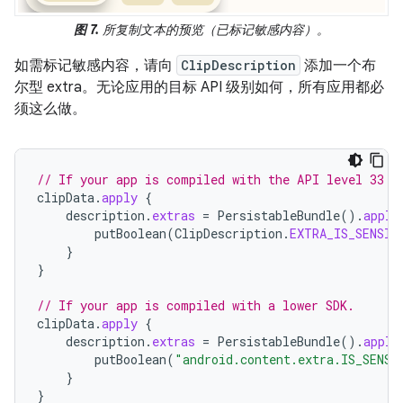
图 7.
所复制文本的预览（已标记敏感内容）。
如需标记敏感内容，请向
ClipDescription
添加一个布
尔型 extra。无论应用的目标 API 级别如何，所有应用都必
须这么做。
// If your app is compiled with the API level 33 S
clipData
.
apply
{
description
.
extras
=
PersistableBundle
().
apply
putBoolean
(
ClipDescription
.
EXTRA_IS_SENSIT
}
}
// If your app is compiled with a lower SDK.
clipData
.
apply
{
description
.
extras
=
PersistableBundle
().
apply
putBoolean
(
"android.content.extra.IS_SENSI
}
}