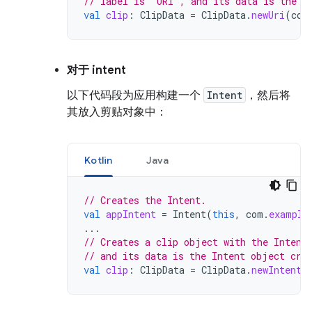
// label is "URI", and its data is the U
val
clip
:
ClipData
=
ClipData
.
newUri
(
con
对于 intent
以下代码段为应用构建一个
Intent
，然后将
其放入剪贴对象中：
Kotlin
Java
// Creates the Intent.
val
appIntent
=
Intent
(
this
,
com
.
example
...
// Creates a clip object with the Intent
// and its data is the Intent object cre
val
clip
:
ClipData
=
ClipData
.
newIntent
(