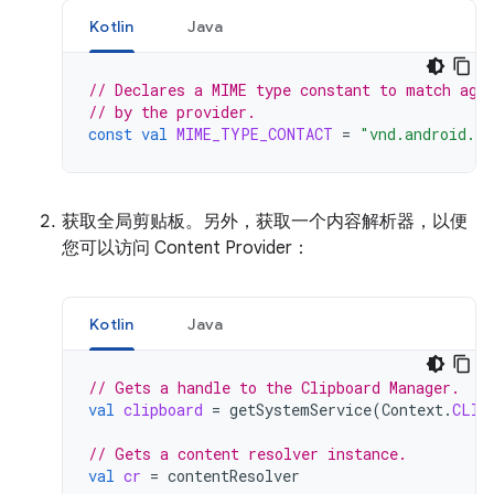
Kotlin
Java
// Declares a MIME type constant to match aga
// by the provider.
const
val
MIME_TYPE_CONTACT
=
"vnd.android.cu
获取全局剪贴板。另外，获取一个内容解析器，以便
您可以访问 Content Provider：
Kotlin
Java
// Gets a handle to the Clipboard Manager.
val
clipboard
=
getSystemService
(
Context
.
CLIP
// Gets a content resolver instance.
val
cr
=
contentResolver