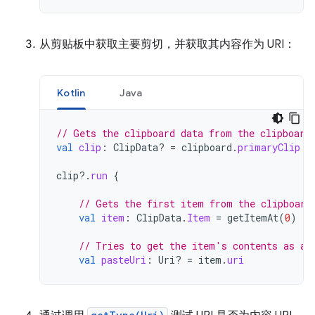
从剪贴板中获取主要剪切，并获取其内容作为 URI：
Kotlin
Java
// Gets the clipboard data from the clipboard
val
clip
:
ClipData? 
=
clipboard
.
primaryClip
clip
?.
run
{
// Gets the first item from the clipboard
val
item
:
ClipData
.
Item
=
getItemAt
(
0
)
// Tries to get the item's contents as a 
val
pasteUri
:
Uri? 
=
item
.
uri