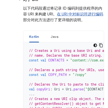
以下代码段通过将记录 ID 编码到提供程序的内
容 URI 来构建 URI。
在 URI 中对标识符进行编码
部分对此方法进行了更详细的说明。
Kotlin
Java
// Creates a Uri using a base Uri and a 
// name. Declares the base URI string.
const
val
CONTACTS
=
"content://com.exam
// Declares a path string for URIs, used 
const
val
COPY_PATH
=
"/copy"
// Declares the Uri to paste to the clipb
val
copyUri
:
Uri
=
Uri
.
parse
(
"
$
CONTACTS
$
...
// Creates a new URI clip object. The sy
// getContentResolver() object to get MI