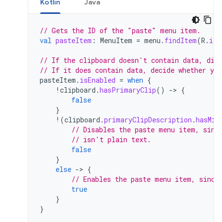
Kotlin
Java
// Gets the ID of the "paste" menu item.
val
pasteItem
:
MenuItem
=
menu
.
findItem
(
R
.
id
.
// If the clipboard doesn't contain data, dis
// If it does contain data, decide whether you
pasteItem
.
isEnabled
=
when
{
!
clipboard
.
hasPrimaryClip
()
-
>
{
false
}
!
(
clipboard
.
primaryClipDescription
.
hasMim
// Disables the paste menu item, sinc
// isn't plain text.
false
}
else
-
>
{
// Enables the paste menu item, since
true
}
}