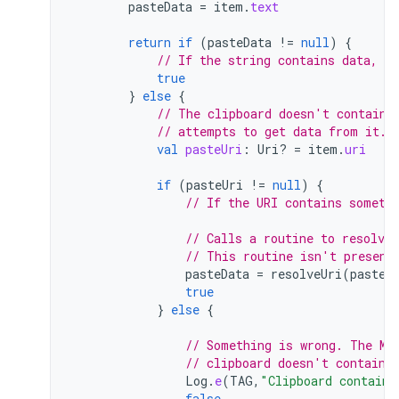
pasteData
=
item
.
text
return
if
(
pasteData
!=
null
)
{
// If the string contains data, th
true
}
else
{
// The clipboard doesn't contain 
// attempts to get data from it.
val
pasteUri
:
Uri? 
=
item
.
uri
if
(
pasteUri
!=
null
)
{
// If the URI contains someth
// Calls a routine to resolve
// This routine isn't present
pasteData
=
resolveUri
(
pasteU
true
}
else
{
// Something is wrong. The MI
// clipboard doesn't contain 
Log
.
e
(
TAG
,
"Clipboard contains
false