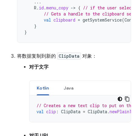
...
R
.
id
.
menu_copy
-
>
{
// if the user select
// Gets a handle to the clipboard ser
val
clipboard
=
getSystemService
(
Cont
}
}
将数据复制到新的
ClipData
对象：
对于文字
Kotlin
Java
// Creates a new text clip to put on the 
val
clip
:
ClipData
=
ClipData
.
newPlainTe
对于 URI