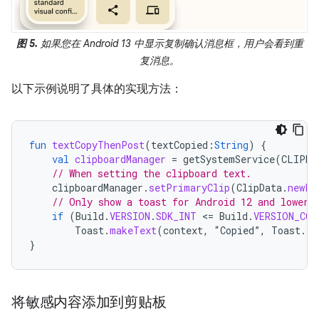
图 5.
如果您在 Android 13 中显示复制确认消息框，用户会看到重
复消息。
以下示例说明了具体的实现方法：
fun
textCopyThenPost
(
textCopied
:
String
)
{
val
clipboardManager
=
getSystemService
(
CLIPBO
// When setting the clipboard text.
clipboardManager
.
setPrimaryClip
(
ClipData
.
newPl
// Only show a toast for Android 12 and lower.
if
(
Build
.
VERSION
.
SDK_INT
<
=
Build
.
VERSION_COD
Toast
.
makeText
(
context
,
“
Copied
”
,
Toast
.
LE
}
将敏感内容添加到剪贴板