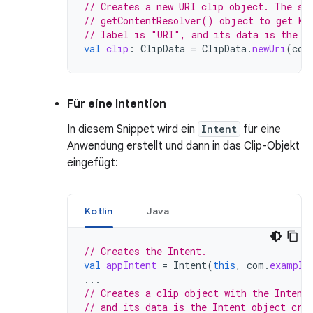
// Creates a new URI clip object. The sy
// getContentResolver() object to get MI
// label is "URI", and its data is the U
val
clip
:
ClipData
=
ClipData
.
newUri
(
con
Für eine Intention
In diesem Snippet wird ein
Intent
für eine
Anwendung erstellt und dann in das Clip-Objekt
eingefügt:
Kotlin
Java
// Creates the Intent.
val
appIntent
=
Intent
(
this
,
com
.
example
...
// Creates a clip object with the Intent
// and its data is the Intent object cre