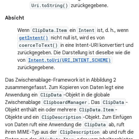
Uri.toString()
zurückgegebene.
Absicht
Wenn
ClipData.Item
ein
Intent
ist, d. h., wenn
getIntent()
nicht null ist, wird es von
coerceToText()
in eine Intent-URI konvertiert und
zurückgegeben. Die Darstellung ist dieselbe wie die
von
Intent.toUri(URI_INTENT_SCHEME)
zurückgegebene.
Das Zwischenablage-Framework ist in Abbildung 2
zusammengefasst. Zum Kopieren von Daten legt eine
Anwendung ein
ClipData
-Objekt in die globale
Zwischenablage
ClipboardManager
. Das
ClipData
-
Objekt enthält ein oder mehrere
ClipData.Item
-
Objekte und ein
ClipDescription
-Objekt. Zum Einfügen
von Daten ruft eine Anwendung die
ClipData
ab, ruft
ihren MIME-Typ aus der
ClipDescription
ab und ruft die