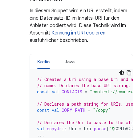
In diesem Snippet wird ein URI erstellt, indem
eine Datensatz-ID im Inhalts-URI für den
Anbieter codiert wird. Diese Technik wird im
Abschnitt
Kennung im URI codieren
ausführlicher beschrieben.
Kotlin
Java
// Creates a Uri using a base Uri and a 
// name. Declares the base URI string.
const
val
CONTACTS
=
"content://com.exam
// Declares a path string for URIs, used 
const
val
COPY_PATH
=
"/copy"
// Declares the Uri to paste to the clipb
val
copyUri
:
Uri
=
Uri
.
parse
(
"
$
CONTACTS
$
...