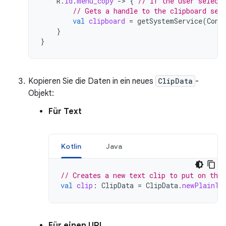
R
.
id
.
menu_copy
-
>
{
// if the user select
// Gets a handle to the clipboard ser
val
clipboard
=
getSystemService
(
Cont
}
}
Kopieren Sie die Daten in ein neues
ClipData
-
Objekt:
Für Text
Kotlin
Java
// Creates a new text clip to put on the 
val
clip
:
ClipData
=
ClipData
.
newPlainTe
Für einen URI