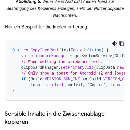
Abbildung 5.
Wenn Sie in Android 13 einen Toast zur
Bestätigung des Kopierens anzeigen, sieht der Nutzer doppelte
Nachrichten.
Hier ein Beispiel für die Implementierung:
fun
textCopyThenPost
(
textCopied
:
String
)
{
val
clipboardManager
=
getSystemService
(
CLIPBO
// When setting the clipboard text.
clipboardManager
.
setPrimaryClip
(
ClipData
.
newPl
// Only show a toast for Android 12 and lower.
if
(
Build
.
VERSION
.
SDK_INT
<
=
Build
.
VERSION_COD
Toast
.
makeText
(
context
,
“
Copied
”
,
Toast
.
LE
}
Sensible Inhalte in die Zwischenablage
kopieren