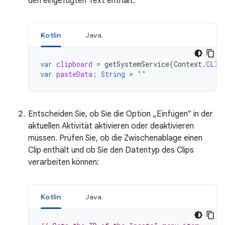
den eingefügten Text enthält:
Kotlin
Java
var
clipboard
=
getSystemService
(
Context
.
CLIP
var
pasteData
:
String
=
""
Entscheiden Sie, ob Sie die Option „Einfügen“ in der
aktuellen Aktivität aktivieren oder deaktivieren
müssen. Prüfen Sie, ob die Zwischenablage einen
Clip enthält und ob Sie den Datentyp des Clips
verarbeiten können:
Kotlin
Java