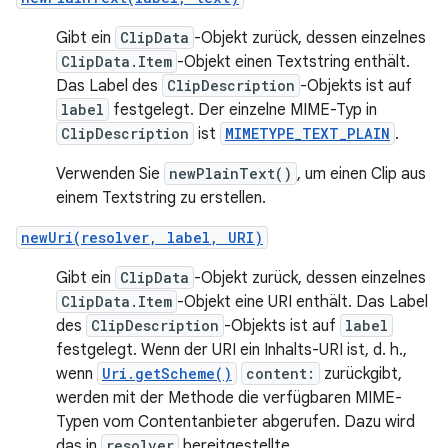
Gibt ein
ClipData
-Objekt zurück, dessen einzelnes
ClipData.Item
-Objekt einen Textstring enthält.
Das Label des
ClipDescription
-Objekts ist auf
label
festgelegt. Der einzelne MIME-Typ in
ClipDescription
ist
MIMETYPE_TEXT_PLAIN
.
Verwenden Sie
newPlainText()
, um einen Clip aus
einem Textstring zu erstellen.
newUri(resolver, label, URI)
Gibt ein
ClipData
-Objekt zurück, dessen einzelnes
ClipData.Item
-Objekt eine URI enthält. Das Label
des
ClipDescription
-Objekts ist auf
label
festgelegt. Wenn der URI ein Inhalts-URI ist, d. h.,
wenn
Uri.getScheme()
content:
zurückgibt,
werden mit der Methode die verfügbaren MIME-
Typen vom Contentanbieter abgerufen. Dazu wird
das in
resolver
bereitgestellte