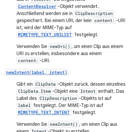
ContentResolver
-Objekt verwendet.
Anschließend werden sie in
ClipDescription
gespeichert. Bei einem URI, der kein
content:
-URI
ist, wird der MIME-Typ auf
MIMETYPE_TEXT_URILIST
festgelegt.
Verwenden Sie
newUri()
, um einen Clip aus einem
URI zu erstellen, insbesondere aus einem
content:
-URI.
newIntent(label, intent)
Gibt ein
ClipData
-Objekt zurück, dessen einzelnes
ClipData.Item
-Objekt eine
Intent
enthält. Das
Label des
ClipDescription
-Objekts ist auf
label
festgelegt. Der MIME-Typ ist auf
MIMETYPE_TEXT_INTENT
festgelegt.
Verwenden Sie
newIntent()
, um einen Clip aus
einem
Intent
-Objekt zu erstellen.