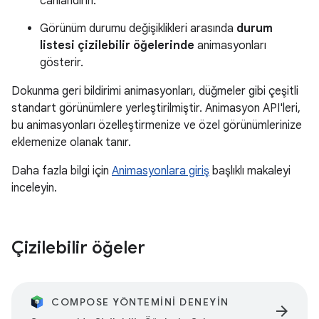
canlandırın.
Görünüm durumu değişiklikleri arasında
durum
listesi çizilebilir öğelerinde
animasyonları
gösterir.
Dokunma geri bildirimi animasyonları, düğmeler gibi çeşitli
standart görünümlere yerleştirilmiştir. Animasyon API'leri,
bu animasyonları özelleştirmenize ve özel görünümlerinize
eklemenize olanak tanır.
Daha fazla bilgi için
Animasyonlara giriş
başlıklı makaleyi
inceleyin.
Çizilebilir öğeler
COMPOSE YÖNTEMINI DENEYIN
arrow_forward