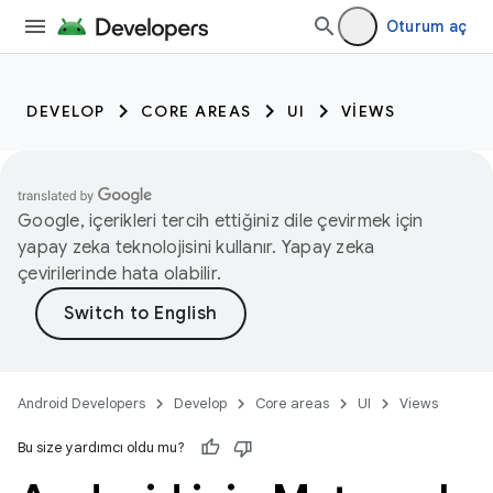
Oturum aç
DEVELOP
CORE AREAS
UI
VIEWS
Google, içerikleri tercih ettiğiniz dile çevirmek için
yapay zeka teknolojisini kullanır. Yapay zeka
çevirilerinde hata olabilir.
Android Developers
Develop
Core areas
UI
Views
Bu size yardımcı oldu mu?