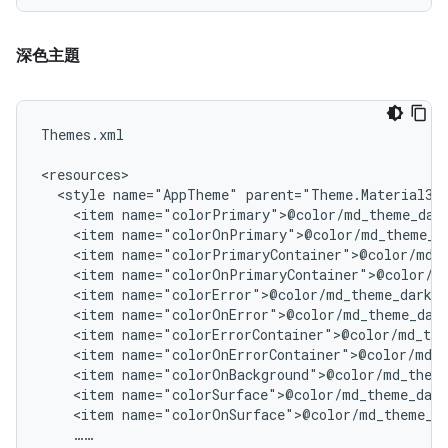
深色主題
Themes.xml

<style
name="AppTheme"
<item
<item
<item
<item
<item
<item
<item
<item
<item
<item
<item