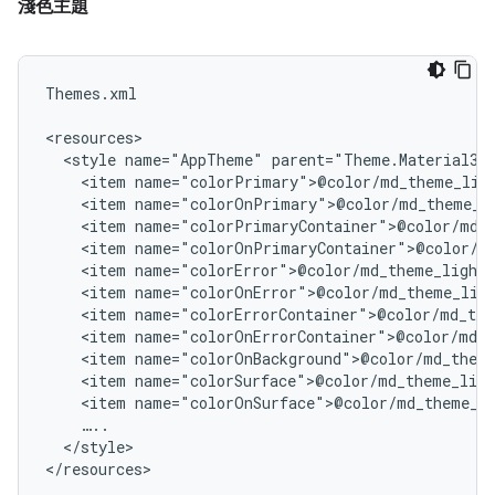
淺色主題
Themes.xml

<style
name="AppTheme"
<item
<item
<item
<item
<item
<item
<item
<item
<item
<item
<item
</style>
