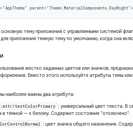
 основную тему приложения с управляемыми системой флаг
для приложения темную тему по умолчанию, когда она вклю
ли
ользования жестко заданных цветов или значков, предназн
оформления. Вместо этого используйте атрибуты темы ил
мы наиболее важны два атрибута:
:attr/textColorPrimary
: универсальный цвет текста. В с
а в тёмной — к белому. Содержит состояние "отключено".
lorControlNormal
: цвет значка общего назначения. Соде