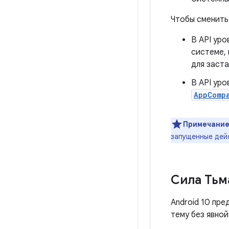
Чтобы сменить
В API уро
системе,
для заста
В API уро
AppComp
Примечание
запущенные дей
Сила Тьм
Android 10 пр
тему без явно