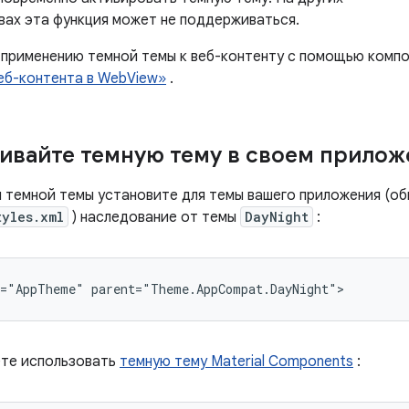
вах эта функция может не поддерживаться.
 применению темной темы к веб-контенту с помощью компо
еб-контента в WebView»
.
вайте темную тему в своем прилож
 темной темы установите для темы вашего приложения (об
tyles.xml
) наследование от темы
DayNight
:
те использовать
темную тему Material Components
: