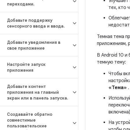
Улучшает
переходами
.
тех, кто 
Облегчае
Добавьте поддержку
недостат
сенсорного ввода и ввода
.
Темная тема п
Добавьте уведомления в
приложениям, 
свое приложение
В Android 10 и
темную тему:
Настройте запуск
приложения
Чтобы вк
настройк
Добавьте контент
«Тема»
.
приложения на главный
Использу
экран или в панель запуска
.
переключа
включена)
Создавайте обратно
совместимые
На устрой
пользовательские
чтобы од