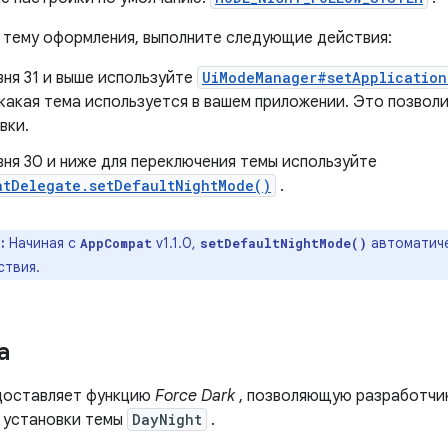
 тему оформления, выполните следующие действия:
вня 31 и выше используйте
UiModeManager#setApplication
 какая тема используется в вашем приложении. Это позвол
вки.
вня 30 и ниже для переключения темы используйте
atDelegate.setDefaultNightMode()
.
:
Начиная с
v1.1.0,
автоматиче
AppCompat
setDefaultNightMode()
ствия.
а
едоставляет функцию
Force Dark
, позволяющую разработчи
й установки темы
DayNight
.