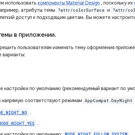
ем использовать
компоненты Material Design
, поскольку их
например, атрибуты темы
?attr/colorSurface
и
?attr/co
легкий доступ к подходящим цветам. Вы можете настроить
темы в приложении
.
решить пользователям изменять тему оформления приложен
 варианты:
е настройки по умолчанию (рекомендуемый вариант по ум
ы напрямую соответствуют режимам
AppCompat.DayNight
DE_NIGHT_NO
.
MODE_NIGHT_YES
.
е настройки по умолчанию:
MODE_NIGHT_FOLLOW_SYSTEM
.