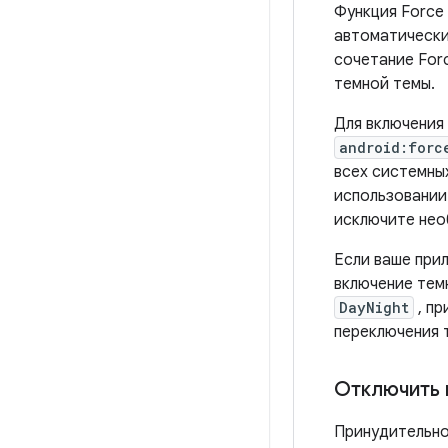
Функция Force
автоматически
сочетание For
темной темы.
Для включения
android:forc
всех системных
использовании
исключите нео
Если ваше при
включение тем
DayNight
, пр
переключения 
Отключить 
Принудительно