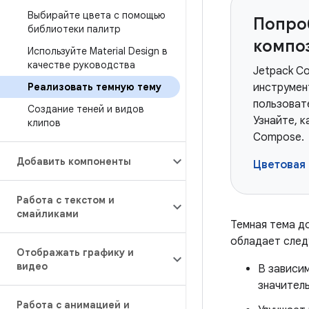
Выбирайте цвета с помощью
Попро
библиотеки палитр
компо
Используйте Material Design в
качестве руководства
Jetpack C
Реализовать темную тему
инструмен
пользоват
Создание теней и видов
Узнайте, 
клипов
Compose.
Добавить компоненты
Цветовая 
Работа с текстом и
смайликами
Темная тема до
обладает сле
Отображать графику и
видео
В зависи
значител
Работа с анимацией и