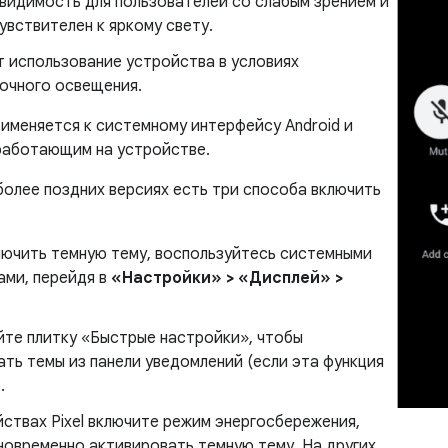
 видимость для пользователей со слабым зрением и
чувствителен к яркому свету.
т использование устройства в условиях
очного освещения.
рименяется к системному интерфейсу Android и
работающим на устройстве.
 более поздних версиях есть три способа включить
лючить темную тему, воспользуйтесь системными
ами, перейдя в
«Настройки» > «Дисплей» >
йте плитку «Быстрые настройки», чтобы
ть темы из панели уведомлений (если эта функция
.
ствах Pixel включите режим энергосбережения,
новременно активировать темную тему. На других