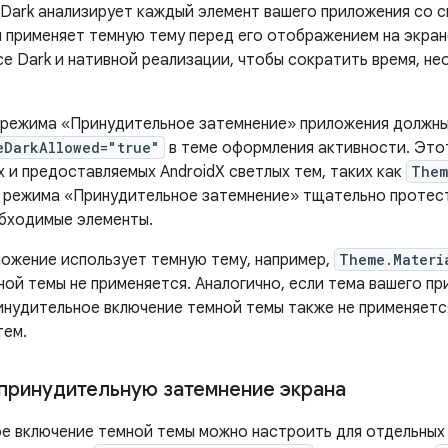
 Dark анализирует каждый элемент вашего приложения со с
 применяет темную тему перед его отображением на экран
ce Dark и нативной реализации, чтобы сократить время, н
 режима «Принудительное затемнение» приложения должны
eDarkAllowed="true"
в теме оформления активности. Это
 и предоставляемых AndroidX светлых тем, таких как
Them
 режима «Принудительное затемнение» тщательно протес
бходимые элементы.
ложение использует темную тему, например,
Theme.Materi
ной темы не применяется. Аналогично, если тема вашего п
инудительное включение темной темы также не применяетс
тем.
принудительную затемнение экрана
е включение темной темы можно настроить для отдельных