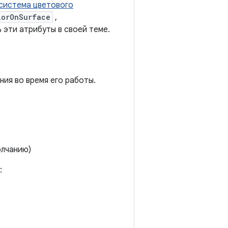
система цветового
lorOnSurface
,
 эти атрибуты в своей теме.
ия во время его работы.
олчанию)
: