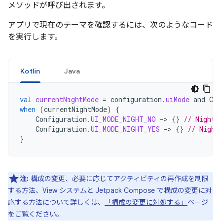
メソッドが呼び出されます。
アプリで現在のテーマを確認するには、次のようなコード
を実行します。
Kotlin
Java
val
currentNightMode
=
configuration
.
uiMode
and
Con
when
(
currentNightMode
)
{
Configuration
.
UI_MODE_NIGHT_NO
->
{}
// Night 
Configuration
.
UI_MODE_NIGHT_YES
->
{}
// Night
}
注:
構成の変更、必要に応じてアクティビティの再作成を制限
する方法、View システムと Jetpack Compose で構成の変更に対
応する方法について詳しくは、
「構成の変更に対処する」
ページ
をご覧ください。