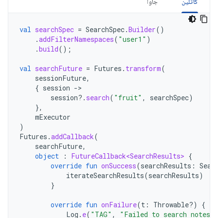
کاتلین
جاوا
val
searchSpec
=
SearchSpec
.
Builder
()
.
addFilterNamespaces
(
"user1"
)
.
build
();
val
searchFuture
=
Futures
.
transform
(
sessionFuture
,
{
session
-
session
?.
search
(
"fruit"
,
searchSpec
)
},
mExecutor
)
Futures
.
addCallback
(
searchFuture
,
object
:
FutureCallback<SearchResults>
{
override
fun
onSuccess
(
searchResults
:
Sear
iterateSearchResults
(
searchResults
)
}
override
fun
onFailure
(
t
:
Throwable?)
{
Log
.
e
(
"TAG"
,
"Failed to search notes i