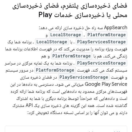
فضای ذخیره‌سازی پلتفرم، فضای ذخیره‌سازی
محلی یا ذخیره‌سازی خدمات Play
AppSearch سه راه حل ذخیره سازی ارائه می دهد:
PlatformStorage
،
LocalStorage
و
PlayServicesStorage
. با
LocalStorage
، برنامه شما یک
فهرست ویژه برنامه را مدیریت می‌کند که در فهرست اطلاعات برنامه شما
زندگی می‌کند. هم با
PlatformStorage
و هم
PlayServicesStorage
، برنامه شما به یک نمایه مرکزی در سراسر
سیستم کمک می کند. فهرست
PlatformStorage
در سرور سیستم
و فهرست
PlayServicesStorage
در فضای ذخیره سازی
Google Play Service میزبانی می شود. دسترسی به داده‌ها در این
فهرست‌های مرکزی محدود به داده‌هایی است که برنامه شما ارائه کرده
است و داده‌هایی که صراحتاً توسط برنامه دیگری با شما به اشتراک
گذاشته شده است. همه این گزینه های ذخیره سازی یک API مشترک
دارند و می توان آنها را بر اساس نسخه دستگاه تعویض کرد: