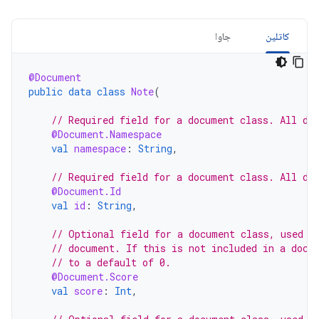
کاتلین
جاوا
@Document
public
data
class
Note
(
// Required field for a document class. All do
@Document.Namespace
val
namespace
:
String
,
// Required field for a document class. All do
@Document.Id
val
id
:
String
,
// Optional field for a document class, used t
// document. If this is not included in a docu
// to a default of 0.
@Document.Score
val
score
:
Int
,