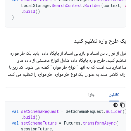
LocalStorage
.
SearchContext
.
Builder
(
context
,
/*
.
build
()
)
یک طرح واره تنظیم کنید
قبل از قرار دادن اسناد و بازیابی اسناد از پایگاه داده، باید یک طرحواره
تنظیم کنید. طرح واره پایگاه داده شامل انواع مختلفی از داده های
ساختاریافته است که به آنها "انواع طرحواره" گفته می شود. کد زیر با
ارائه کلاس سند به عنوان یک نوع طرحواره، طرحواره را تنظیم می کند.
کاتلین
جاوا
val
setSchemaRequest
=
SetSchemaRequest
.
Builder
().
.
build
()
val
setSchemaFuture
=
Futures
.
transformAsync
(
sessionFuture
,