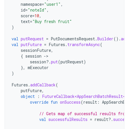
namespace
=
"user1"
,
id
=
"noteId"
,
score
=
10
,
text
=
"Buy fresh fruit"
)
val
putRequest
=
PutDocumentsRequest
.
Builder
().
add
val
putFuture
=
Futures
.
transformAsync
(
sessionFuture
,
{
session
-
session
?.
put
(
putRequest
)
},
mExecutor
)
Futures
.
addCallback
(
putFuture
,
object
:
FutureCallback<AppSearchBatchResult<S
override
fun
onSuccess
(
result
:
AppSearchBa
// Gets map of successful results from
val
successfulResults
=
result
?.
succes