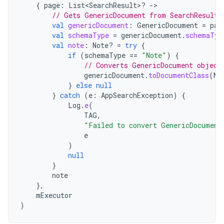
{
page
:
List<SearchResult>? 
-
// Gets GenericDocument from SearchResult.
val
genericDocument
:
GenericDocument
=
pag
val
schemaType
=
genericDocument
.
schemaTyp
val
note
:
Note? 
=
try
{
if
(
schemaType
==
"Note"
)
{
// Converts GenericDocument object
genericDocument
.
toDocumentClass
(
No
}
else
null
}
catch
(
e
:
AppSearchException
)
{
Log
.
e
(
TAG
,
"Failed to convert GenericDocument
e
)
null
}
note
},
mExecutor
)