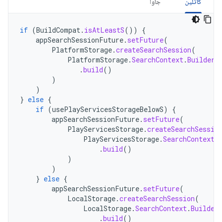
کاتلین
جاوا
if
(
BuildCompat
.
isAtLeastS
())
{
appSearchSessionFuture
.
setFuture
(
PlatformStorage
.
createSearchSession
(
PlatformStorage
.
SearchContext
.
Builder
(
.
build
()
)
)
}
else
{
if
(
usePlayServicesStorageBelowS
)
{
appSearchSessionFuture
.
setFuture
(
PlayServicesStorage
.
createSearchSessio
PlayServicesStorage
.
SearchContext
.
.
build
()
)
)
}
else
{
appSearchSessionFuture
.
setFuture
(
LocalStorage
.
createSearchSession
(
LocalStorage
.
SearchContext
.
Builder
.
build
()