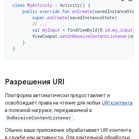
class
MyActivity
:
Activity
()
{
public
override
fun
onCreate
(
savedInstanceStat
super
.
onCreate
(
savedInstanceState
)
// ...
val
myInput
=
findViewById
(
R
.
id
.
my_input
)
ViewCompat
.
setOnReceiveContentListener
(
myI
}
}
Разрешения URI
Платформа автоматически предоставляет и
освобождает права на чтение для любых
URI контента
в полезной нагрузке, передаваемой в
OnReceiveContentListener
.
Обычно ваше приложение обрабатывает URI контента
в службе или активности. Для длительной обработки