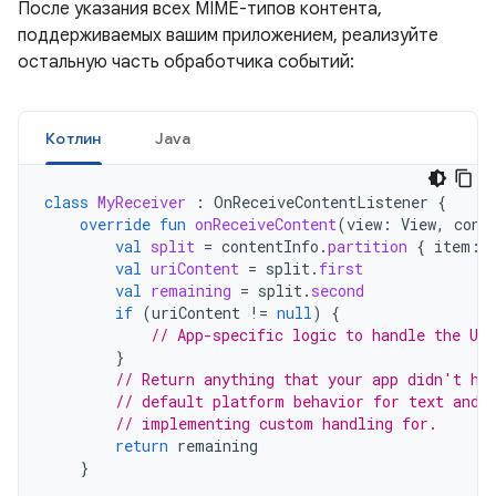
После указания всех MIME-типов контента,
поддерживаемых вашим приложением, реализуйте
остальную часть обработчика событий:
Котлин
Java
class
MyReceiver
:
OnReceiveContentListener
{
override
fun
onReceiveContent
(
view
:
View
,
cont
val
split
=
contentInfo
.
partition
{
item
:
val
uriContent
=
split
.
first
val
remaining
=
split
.
second
if
(
uriContent
!=
null
)
{
// App-specific logic to handle the UR
}
// Return anything that your app didn't ha
// default platform behavior for text and 
// implementing custom handling for.
return
remaining
}