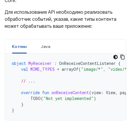
Core.
Для использования API необходимо реализовать
обработчик событий, указав, какие типы контента
может обрабатывать ваше приложение:
Котлин
Java
object
MyReceiver
:
OnReceiveContentListener
{
val
MIME_TYPES
=
arrayOf
(
"image/*"
,
"video/*"
// ...
override
fun
onReceiveContent
(
view
:
View
,
payl
TODO
(
"Not yet implemented"
)
}
}