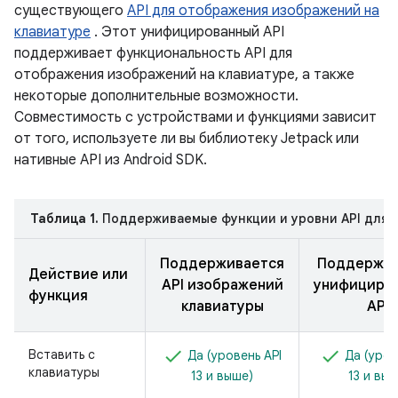
существующего
API для отображения изображений на
клавиатуре
. Этот унифицированный API
поддерживает функциональность API для
отображения изображений на клавиатуре, а также
некоторые дополнительные возможности.
Совместимость с устройствами и функциями зависит
от того, используете ли вы библиотеку Jetpack или
нативные API из Android SDK.
Таблица 1.
Поддерживаемые функции и уровни API для J
Поддерживается
Поддержив
Действие или
API изображений
унифициро
функция
клавиатуры
API.
Вставить с
Да (уровень API
Да (уров
клавиатуры
13 и выше)
13 и выш