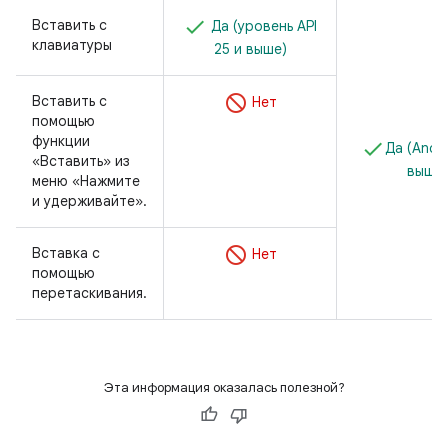
Вставить с
Да (уровень API
клавиатуры
25 и выше)
Вставить с
Нет
помощью
функции
Да (Andro
«Вставить» из
выше)
меню «Нажмите
и удерживайте».
Вставка с
Нет
помощью
перетаскивания.
Эта информация оказалась полезной?