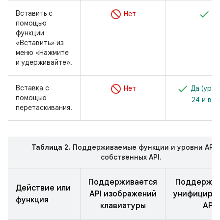
Вставить с
Нет
Д
помощью
функции
«Вставить» из
меню «Нажмите
и удерживайте».
Вставка с
Нет
Да (уров
помощью
24 и вы
перетаскивания.
Таблица 2.
Поддерживаемые функции и уровни API 
собственных API.
Поддерживается
Поддержив
Действие или
API изображений
унифициро
функция
клавиатуры
API.