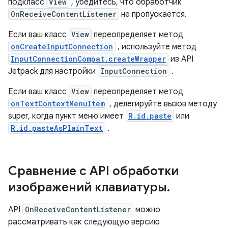
подкласс
View
, убедитесь, что обработчик
OnReceiveContentListener
не пропускается.
Если ваш класс
View
переопределяет метод
onCreateInputConnection
, используйте метод
InputConnectionCompat.createWrapper
из API
Jetpack для настройки
InputConnection
.
Если ваш класс
View
переопределяет метод
onTextContextMenuItem
, делегируйте вызов методу
super, когда пункт меню имеет
R.id.paste
или
R.id.pasteAsPlainText
.
Сравнение с API обработки
изображений клавиатуры
.
API
OnReceiveContentListener
можно
рассматривать как следующую версию