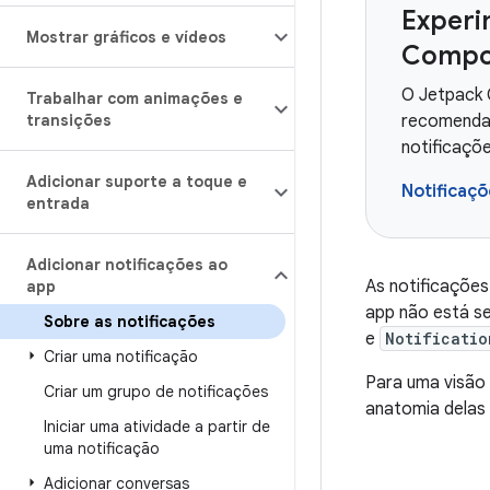
Experi
Mostrar gráficos e vídeos
Compo
O Jetpack 
Trabalhar com animações e
transições
recomendad
notificaçõ
Adicionar suporte a toque e
Notificaç
entrada
Adicionar notificações ao
As notificaçõe
app
app não está s
Sobre as notificações
e
Notificatio
Criar uma notificação
Para uma visão 
Criar um grupo de notificações
anatomia delas
Iniciar uma atividade a partir de
uma notificação
Adicionar conversas