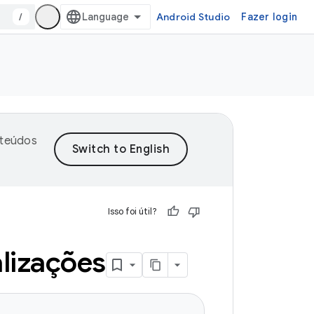
/
Android Studio
Fazer login
nteúdos
Isso foi útil?
alizações