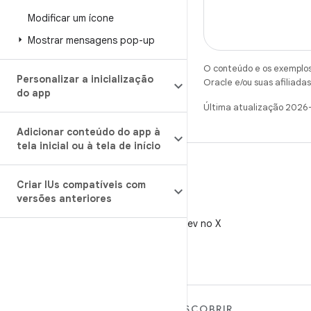
Modificar um ícone
Mostrar mensagens pop-up
O conteúdo e os exemplos 
Personalizar a inicialização
Oracle e/ou suas afiliadas
do app
Última atualização 2026
Adicionar conteúdo do app à
tela inicial ou à tela de início
Criar IUs compatíveis com
versões anteriores
X
Siga @AndroidDev no X
MAIS SOBRE O ANDROID
DESCOBRIR