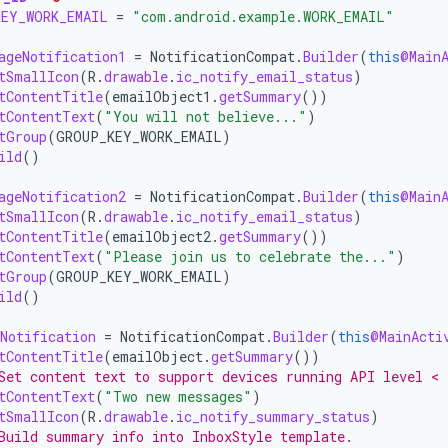
KEY_WORK_EMAIL
=
"com.android.example.WORK_EMAIL"
ageNotification1
=
NotificationCompat
.
Builder
(
this
@Main
tSmallIcon
(
R
.
drawable
.
ic_notify_email_status
)
tContentTitle
(
emailObject1
.
getSummary
())
tContentText
(
"You will not believe..."
)
tGroup
(
GROUP_KEY_WORK_EMAIL
)
ild
()
ageNotification2
=
NotificationCompat
.
Builder
(
this
@Main
tSmallIcon
(
R
.
drawable
.
ic_notify_email_status
)
tContentTitle
(
emailObject2
.
getSummary
())
tContentText
(
"Please join us to celebrate the..."
)
tGroup
(
GROUP_KEY_WORK_EMAIL
)
ild
()
Notification
=
NotificationCompat
.
Builder
(
this
@MainActi
tContentTitle
(
emailObject
.
getSummary
())
Set content text to support devices running API level < 
tContentText
(
"Two new messages"
)
tSmallIcon
(
R
.
drawable
.
ic_notify_summary_status
)
Build summary info into InboxStyle template.