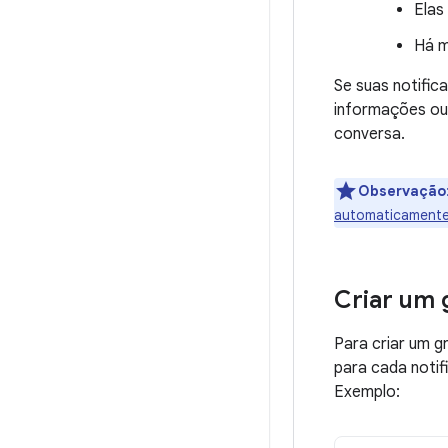
Elas
Há m
Se suas notific
informações ou
conversa.
Observação
automaticament
Criar um 
Para criar um g
para cada notif
Exemplo: