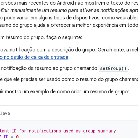
ersões mais recentes do Android não mostrem o texto do res
efinir manualmente um resumo para ativar as notificações ag
 pode variar em alguns tipos de dispositivos, como wearable
umo do grupo ajuda a oferecer a melhor experiência em todos
um resumo do grupo, faça o seguinte:
nova notificação com a descrição do grupo. Geralmente, a me
o no estilo de caixa de entrada
.
a notificação de resumo ao grupo chamando
setGroup()
.
ue que ele precisa ser usado como o resumo do grupo chama
uir mostra um exemplo de como criar um resumo de grupo:
Java
tant ID for notifications used as group summary.
Y_ID
=
0