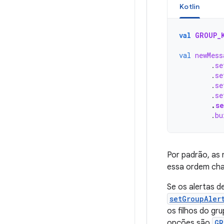
Kotlin
val
GROUP_
val
newMess
.
se
.
se
.
se
.
se
.
s
.
bu
Por padrão, as 
essa ordem c
Se os alertas d
setGroupAler
os filhos do g
opções são
GR