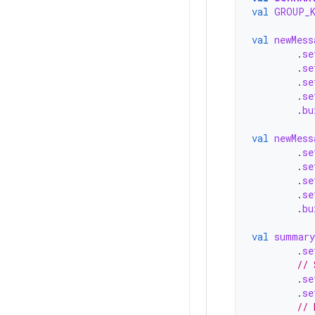
val
GROUP_
val
newMess
.
se
.
se
.
se
.
se
.
bu
val
newMess
.
se
.
se
.
se
.
se
.
bu
val
summary
.
se
// 
.
se
.
se
// 