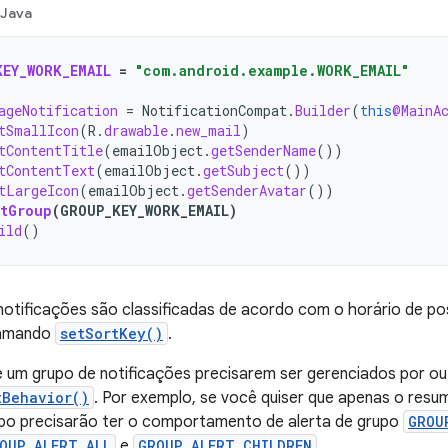
Java
KEY_WORK_EMAIL
=
"com.android.example.WORK_EMAIL"
ageNotification
=
NotificationCompat
.
Builder
(
this
@MainA
tSmallIcon
(
R
.
drawable
.
new_mail
)
tContentTitle
(
emailObject
.
getSenderName
())
tContentText
(
emailObject
.
getSubject
())
tLargeIcon
(
emailObject
.
getSenderAvatar
())
etGroup
(
GROUP_KEY_WORK_EMAIL
)
ild
()
notificações são classificadas de acordo com o horário de p
hamando
setSortKey()
.
e um grupo de notificações precisarem ser gerenciados por o
tBehavior()
. Por exemplo, se você quiser que apenas o resu
rupo precisarão ter o comportamento de alerta de grupo
GROU
OUP_ALERT_ALL
e
GROUP_ALERT_CHILDREN
.