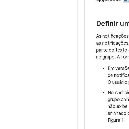
Definir u
As notificações
as notificações
parte do texto 
no grupo. A fo
Em versõe
de notifi
O usuário
No Androi
grupo ani
não exibe 
aninhado d
Figura 1.