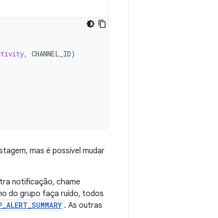
ctivity
,
CHANNEL_ID
)
ostagem, mas é possível mudar
utra notificação, chame
mo do grupo faça ruído, todos
P_ALERT_SUMMARY
. As outras