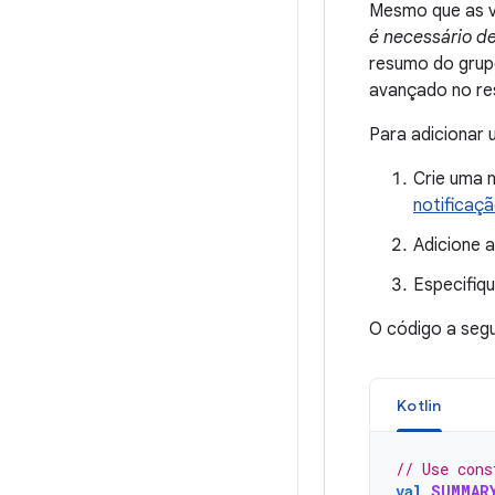
Mesmo que as v
é necessário d
resumo do grupo
avançado no res
Para adicionar 
Crie uma 
notificaçã
Adicione 
Especifiq
O código a seg
Kotlin
// Use cons
val
SUMMAR