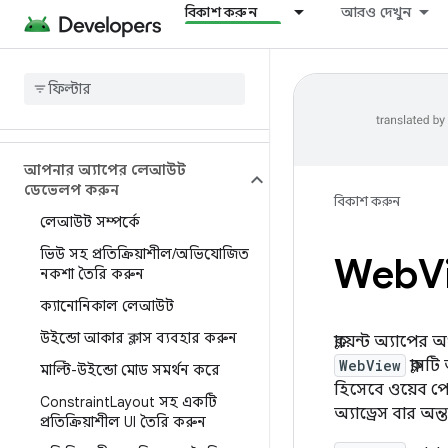
বিকাশ করুন
আরও দেখুন
আপনার অ্যাপের লেআউট
ডেভেলপ করুন
বিকাশ করুন
লেআউট সম্পর্কে
ভিউ সহ প্রতিক্রিয়াশীল
/
অভিযোজিত
Web
V
নকশা তৈরি করুন
ক্যানোনিকাল লেআউট
উইন্ডো আকার ক্লাস ব্যবহার করুন
ক্লায়েন্ট অ্যা
WebView
ক্লাসটি
মাল্টি-উইন্ডো মোড সমর্থন করে
হিসেবে ওয়েব পেজ
Constraint
Layout সহ একটি
অ্যাড্রেস বার অন্
প্রতিক্রিয়াশীল UI তৈরি করুন