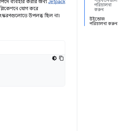
পরিবর্তনগুলি
িরাপদে ব্যবহার করার জন্য
Jetpack
পরিচালনা
াপ্লিকেশনে যোগ করে
করুন
সংস্করণগুলোতে উপলব্ধ ছিল না।
উইন্ডোজ
পরিচালনা করুন