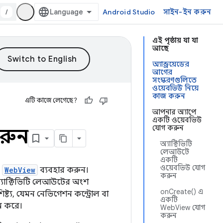
/
Android Studio
সাইন-ইন করুন
এই পৃষ্ঠায় যা যা
আছে
অ্যান্ড্রয়েডের
আগের
সংস্করণগুলিতে
ওয়েবভিউ নিয়ে
কাজ করুন
এটি কাজে লেগেছে?
আপনার অ্যাপে
একটি ওয়েবভিউ
যোগ করুন
করুন
অ্যাক্টিভিটি
লেআউটে
একটি
ওয়েবভিউ যোগ
ে
WebView
ব্যবহার করুন।
করুন
অ্যাক্টিভিটি লেআউটের অংশ
onCreate() এ
ষ্ট্য, যেমন নেভিগেশন কন্ট্রোল বা
একটি
শন করে।
WebView যোগ
করুন