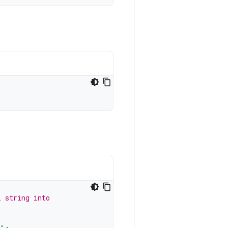
L string into