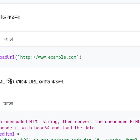
লোড করুন:
জাভা
oadUrl
(
"http://www.example.com"
)
 স্ট্রিং থেকে URL লোড করুন:
জাভা
n unencoded HTML string, then convert the unencoded HTM
ncode it with base64 and load the data.
edHtml
=