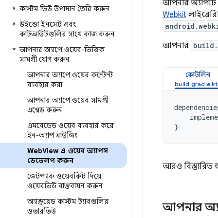
আপনার অ্যাপটি 
কাস্টম ভিউ উপাদান তৈরি করুন
Webkit
লাইব্রের
উইন্ডো ইনসেট এবং
android.webk
কাটআউটগুলির সাথে কাজ করুন
আপনার
build
আপনার অ্যাপে ওয়েব-ভিত্তিক
সামগ্রী যোগ করুন
কোটলিন
আপনার অ্যাপে ওয়েব কন্টেন্ট
ব্যবহার করা
আপনার অ্যাপে ওয়েব সামগ্রী
dependencie
এম্বেড করুন
impleme
এমবেডেড ওয়েব ব্যবহার করে
}
ইন-অ্যাপ ব্রাউজিং
Web
View এ ওয়েব অ্যাপস
ডেভেলপ করুন
আরও বিস্তারিত 
জেটপ্যাক ওয়েবকিট দিয়ে
ওয়েবভিউ বাস্তবায়ন করুন
অ্যান্ড্রয়েড কাস্টম ট্যাবগুলির
আপনার অ্য
ওভারভিউ