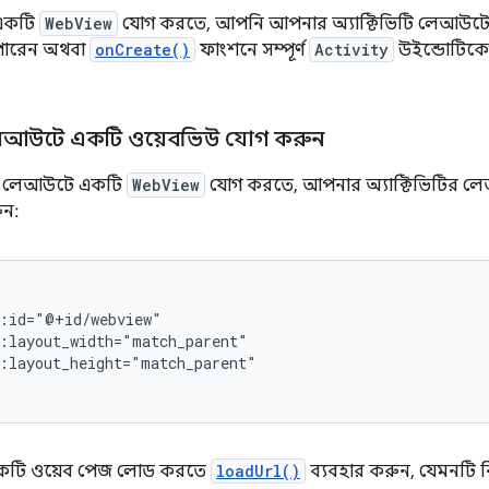
 একটি
WebView
যোগ করতে, আপনি আপনার অ্যাক্টিভিটি লেআউট
ে পারেন অথবা
onCreate()
ফাংশনে সম্পূর্ণ
Activity
উইন্ডোটিক
ি লেআউটে একটি ওয়েবভিউ যোগ করুন
র লেআউটে একটি
WebView
যোগ করতে, আপনার অ্যাক্টিভিটির ল
ন:
:layout_height="match_parent"

কটি ওয়েব পেজ লোড করতে
loadUrl()
ব্যবহার করুন, যেমনটি 