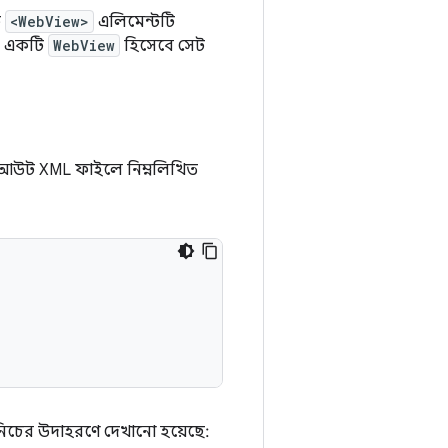
ে
<WebView>
এলিমেন্টটি
ে একটি
WebView
হিসেবে সেট
েআউট XML ফাইলে নিম্নলিখিত
নিচের উদাহরণে দেখানো হয়েছে: