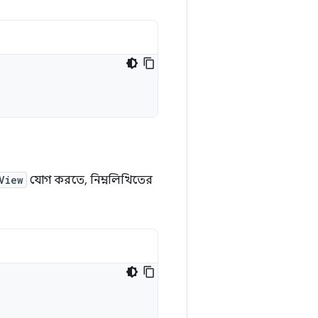
View
যোগ করতে, নিম্নলিখিতের