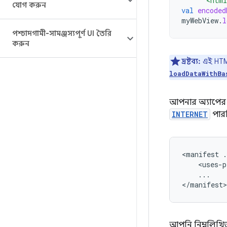
"<html
যোগ করুন
val
encoded
myWebView
.
l
পশ্চাদগামী-সামঞ্জস্যপূর্ণ UI তৈরি
করুন
দ্রষ্টব্য:
এই HTML
loadDataWithBa
আপনার অ্যাপের অ
INTERNET
পারম
<manifest
.
<uses-p
...

</manifest>
আপনি নিম্নলিখ