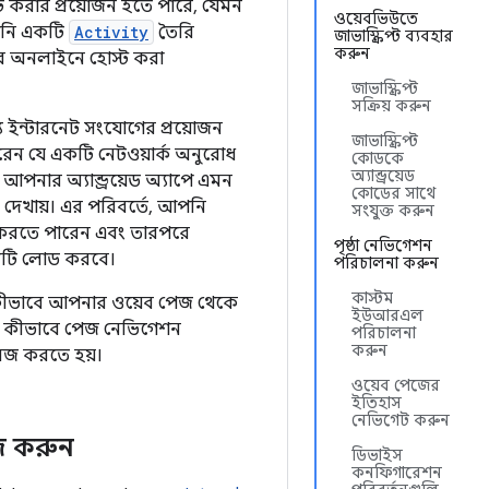
করার প্রয়োজন হতে পারে, যেমন
ওয়েবভিউতে
 আপনি একটি
Activity
তৈরি
জাভাস্ক্রিপ্ট ব্যবহার
করুন
র অনলাইনে হোস্ট করা
জাভাস্ক্রিপ্ট
সক্রিয় করুন
 ইন্টারনেট সংযোগের প্রয়োজন
জাভাস্ক্রিপ্ট
ারেন যে একটি নেটওয়ার্ক অনুরোধ
কোডকে
অ্যান্ড্রয়েড
আপনার অ্যান্ড্রয়েড অ্যাপে এমন
কোডের সাথে
দেখায়। এর পরিবর্তে, আপনি
সংযুক্ত করুন
ন করতে পারেন এবং তারপরে
পৃষ্ঠা নেভিগেশন
েজটি লোড করবে।
পরিচালনা করুন
কাস্টম
 কীভাবে আপনার ওয়েব পেজ থেকে
ইউআরএল
 হয়, কীভাবে পেজ নেভিগেশন
পরিচালনা
করুন
নেজ করতে হয়।
ওয়েব পেজের
ইতিহাস
নেভিগেট করুন
াজ করুন
ডিভাইস
কনফিগারেশন