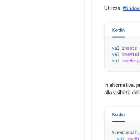
Utilizza
Window
Kotlin
val
insets
val
imeVisi
val
imeHeig
In alternativa, p
alla visibilità d
Kotlin
ViewCompat
.
val
imeVi