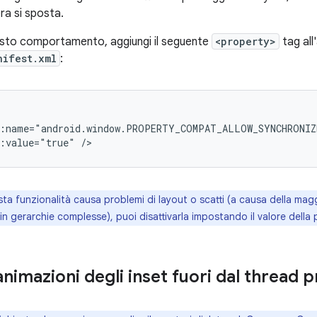
ra si sposta.
esto comportamento, aggiungi il seguente
<property>
tag all'
nifest.xml
:
d:value="true"
ta funzionalità causa problemi di layout o scatti (a causa della mag
in gerarchie complesse), puoi disattivarla impostando il valore della
nimazioni degli inset fuori dal thread p