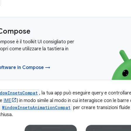
 Compose
pose è il toolkit UI consigliato per
opri come utilizzare la tastiera in
software in Compose →
dowInsetsCompat
, la tua app può eseguire query e controllar
he
IME
) in modo simile al modo in cui interagisce con le barre
e
WindowInsetsAnimationCompat
per creare transizioni fluid
chiusa.