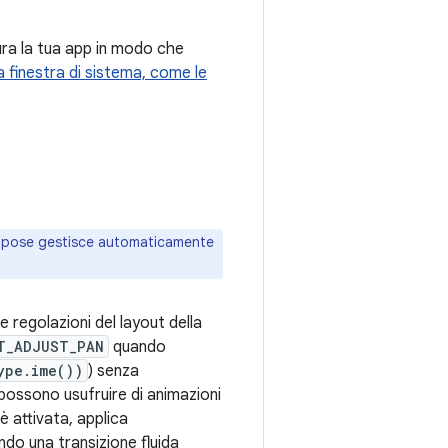
gura la tua app in modo che
a finestra di sistema, come le
ompose gestisce automaticamente
le regolazioni del layout della
T_ADJUST_PAN
quando
ype.ime())
) senza
ossono usufruire di animazioni
è attivata, applica
ndo una transizione fluida