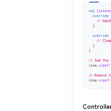
val
listene
override
// Hand
}
override
// Clea
}
}
// Add the 
view
.
viewTr
// Remove t
view
.
viewTr
Controllar