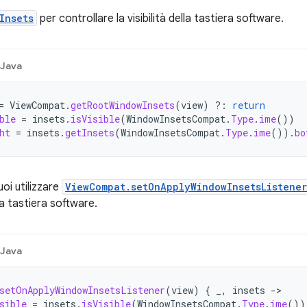
Insets
per controllare la visibilità della tastiera software.
Java
=
ViewCompat
.
getRootWindowInsets
(
view
)
?:
return
ble
=
insets
.
isVisible
(
WindowInsetsCompat
.
Type
.
ime
())
ht
=
insets
.
getInsets
(
WindowInsetsCompat
.
Type
.
ime
()).
bo
uoi utilizzare
ViewCompat.setOnApplyWindowInsetsListener
ella tastiera software.
Java
setOnApplyWindowInsetsListener
(
view
)
{
_
,
insets
->
sible
=
insets
.
isVisible
(
WindowInsetsCompat
.
Type
.
ime
())