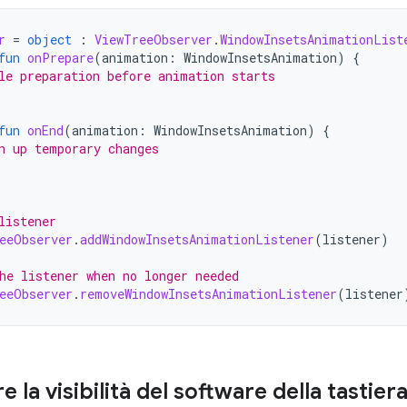
r
=
object
:
ViewTreeObserver
.
WindowInsetsAnimationList
fun
onPrepare
(
animation
:
WindowInsetsAnimation
)
{
le preparation before animation starts
fun
onEnd
(
animation
:
WindowInsetsAnimation
)
{
n up temporary changes
listener
eeObserver
.
addWindowInsetsAnimationListener
(
listener
)
he listener when no longer needed
eeObserver
.
removeWindowInsetsAnimationListener
(
listener
e la visibilità del software della tastier