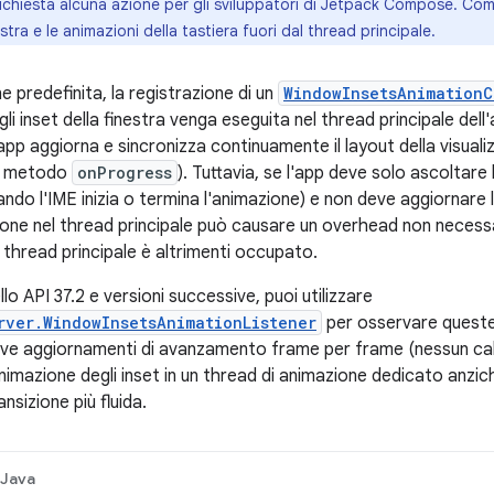
ichiesta alcuna azione per gli sviluppatori di Jetpack Compose. C
nestra e le animazioni della tastiera fuori dal thread principale.
 predefinita, la registrazione di un
WindowInsetsAnimationC
gli inset della finestra venga eseguita nel thread principale de
app aggiorna e sincronizza continuamente il layout della visual
l metodo
onProgress
). Tuttavia, se l'app deve solo ascoltare l
do l'IME inizia o termina l'animazione) e non deve aggiornare l
ione nel thread principale può causare un overhead non necessar
l thread principale è altrimenti occupato.
ello API 37.2 e versioni successive, puoi utilizzare
rver.WindowInsetsAnimationListener
per osservare queste 
ceve aggiornamenti di avanzamento frame per frame (nessun ca
nimazione degli inset in un thread di animazione dedicato anzic
sizione più fluida.
Java