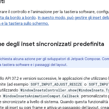
ti
rare il controllo e l'animazione per la tastiera software, confi
ata da bordo a bordo
.
In questo modo, può gestire gli inset dell
 e la tastiera sullo schermo.
 degli inset sincronizzati predefinita
ichiesta alcuna azione per gli sviluppatori di Jetpack Compose. C
a tastiera software e i passaggi del layout.
ello API 37.2 e versioni successive, le applicazioni che utilizzano 
inite (ad esempio
SOFT_INPUT_ADJUST_RESIZE
o
SOFT_INPU
utilizzando
WindowInsetsController.show(WindowInsets.T
n
WindowInsetsAnimationCompat.Callback
personalizzato p
sincronizzate a livello di sistema. Quando questa funzionalità 
gli inset su ogni frame e attiva un passaggio del layout, crea