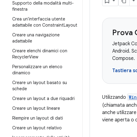
Supporto della modalità multi-
finestra
Crea un'interfaccia utente
adattabile con Constraint
Layout
Prova
Creare una navigazione
adattabile
Jetpack Com
Creare elenchi dinamici con
Android. Sc
Recycler
View
Compose.
Personalizzare un elenco
Tastiera 
dinamico
Creare un layout basato su
schede
Utilizzando
Win
Creare un layout a due riquadri
(chiamata anc
Creare un layout lineare
anche utilizzar
Riempire un layout di dati
viene aperta o 
Creare un layout relativo