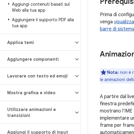
Prerequisi
Aggiungi contenuti basati sul
Web alla tua app
Prima di configu
Aggiungere il supporto PDF alla
venga
visualizz
tua app
barre di sistema
Applica temi
Animazione
Aggiungere componenti
Nota:
non è r
Lavorare con testo ed emoji
le animazioni dell
Mostra grafica e video
A partire dal liv
finestra predef
Utilizzare animazioni e
mostrano l'IME 
transizioni
implementare u
frame per frame 
Aggiungi il supporto di input
automaticamente 