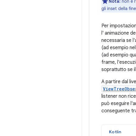
Nota:
non è r
gli inset della fi
Per impostazione
l' animazione de
necessaria se l'
(ad esempio ne
(ad esempio quan
frame, l'esecuz
soprattutto se i
A partire dal liv
ViewTreeObse
listener non ri
può eseguire l'a
conseguente tran
Kotlin