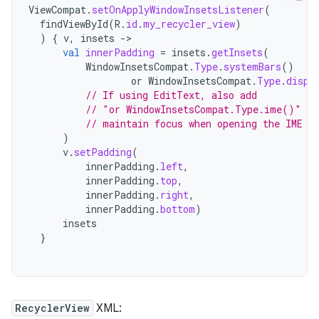
ViewCompat
.
setOnApplyWindowInsetsListener
(
findViewById
(
R
.
id
.
my_recycler_view
)
)
{
v
,
insets
->
val
innerPadding
=
insets
.
getInsets
(
WindowInsetsCompat
.
Type
.
systemBars
()
or
WindowInsetsCompat
.
Type
.
displ
// If using EditText, also add
// "or WindowInsetsCompat.Type.ime()" to
// maintain focus when opening the IME
)
v
.
setPadding
(
innerPadding
.
left
,
innerPadding
.
top
,
innerPadding
.
right
,
innerPadding
.
bottom
)
insets
}
RecyclerView
XML: