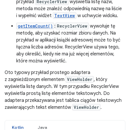
przykład
RecyclerView
wyświetla listę nazw,
metoda może znaleźć odpowiednią nazwę na liście
i wypełnić widżet
TextView
w uchwycie widoku.
getItemCount()
:
RecyclerView
wywołuje tę
metodę, aby uzyskać rozmiar zbioru danych. Na
przykład w aplikacji książki adresowej może to być
łączna liczba adresów. RecyclerView używa tego,
aby określić, kiedy nie ma już więcej elementów,
które można wyświetlić.
Oto typowy przykład prostego adaptera
z zagnieżdżonym elementem
ViewHolder
, który
wyświetla listę danych. W tym przypadku RecyclerView
wyświetla prostą listę elementów tekstowych. Do
adaptera przekazywana jest tablica ciągów tekstowych
zawierających tekst elementów
ViewHolder
.
Kotlin
Java