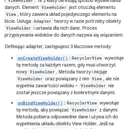
i
ViewHolder
. Te 2 klasy określają sposób wyświetlania
danych. Element
ViewHolder
jest otoczką elementu
View
, który zawiera układ pojedynczego elementu na
liście. Usługa
Adapter
tworzy w razie potrzeby obiekty
ViewHolder
i ustawia dla nich dane. Proces
przypisywania widoków do danych nazywa się
wiązaniem
.
Definiując adapter, zastępujesz 3 kluczowe metody:
onCreateViewHolder()
:
RecyclerView
wywołuje
tę metodę za każdym razem, gdy musi utworzyć
nowy
ViewHolder
. Metoda tworzy i inicjuje
ViewHolder
oraz powiązany z nim
View
, ale
nie
wypełnia zawartości widoku –
ViewHolder
nie
został jeszcze powiązany z konkretnymi danymi.
onBindViewHolder()
:
RecyclerView
wywołuje
tę metodę, aby powiązać
ViewHolder
z danymi.
Metoda pobiera odpowiednie dane i używa ich do
wypełnienia układu obiektu View Holder. Jeśli na