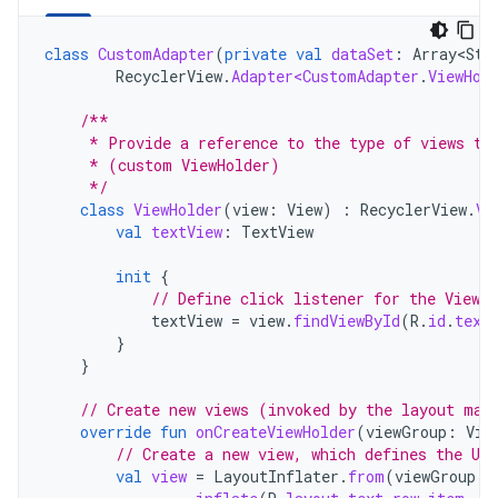
class
CustomAdapter
(
private
val
dataSet
:
Array<Str
RecyclerView
.
Adapter<CustomAdapter
.
ViewHol
/**
     * Provide a reference to the type of views th
     * (custom ViewHolder)
     */
class
ViewHolder
(
view
:
View
)
:
RecyclerView
.
Vi
val
textView
:
TextView
init
{
// Define click listener for the ViewH
textView
=
view
.
findViewById
(
R
.
id
.
text
}
}
// Create new views (invoked by the layout man
override
fun
onCreateViewHolder
(
viewGroup
:
Vie
// Create a new view, which defines the UI
val
view
=
LayoutInflater
.
from
(
viewGroup
.
c