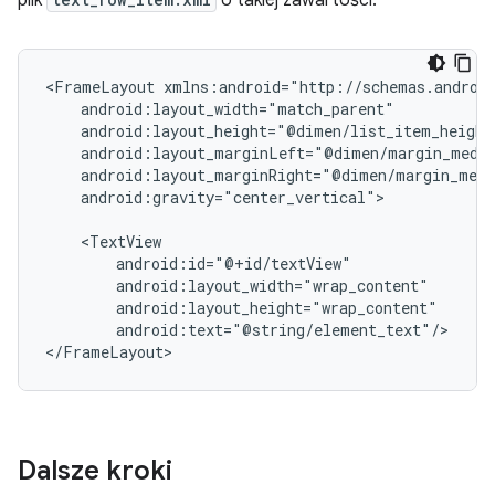
plik
o takiej zawartości:
<FrameLayout
android:gravity="center_vertical">

android:text="@string/element_text"/>

Dalsze kroki