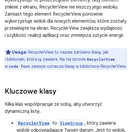
wykorzystuje
te poszczególne elementy. Gdy element
zniknie z ekranu, RecyclerView nie niszczy jego widoku.
Zamiast tego element RecyclerView ponownie
wykorzystuje widok dla nowych elementów, które zostały
przewinięte na ekran. RecyclerView zwiększa wydajność
i szybkość reakcji aplikacji oraz zmniejsza zużycie energii.
Uwaga:
RecyclerView to nazwa zarówno klasy, jak
i biblioteki, która ją zawiera. Na tej stronie
RecyclerView
w
zawsze oznacza klasę w bibliotece RecyclerView.
code font
Kluczowe klasy
Kilka klas współpracuje ze sobą, aby utworzyć
dynamiczną listę.
RecyclerView
to
ViewGroup
, który zawiera
widoki odpowiadające Twoim danym. Jest to widok,