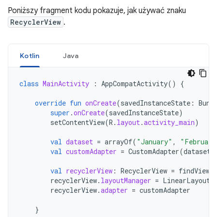
Poniższy fragment kodu pokazuje, jak używać znaku
RecyclerView
.
Kotlin
Java
class
MainActivity
:
AppCompatActivity
()
{
override
fun
onCreate
(
savedInstanceState
:
Bund
super
.
onCreate
(
savedInstanceState
)
setContentView
(
R
.
layout
.
activity_main
)
val
dataset
=
arrayOf
(
"January"
,
"February
val
customAdapter
=
CustomAdapter
(
dataset
)
val
recyclerView
:
RecyclerView
=
findViewB
recyclerView
.
layoutManager
=
LinearLayoutM
recyclerView
.
adapter
=
customAdapter
}