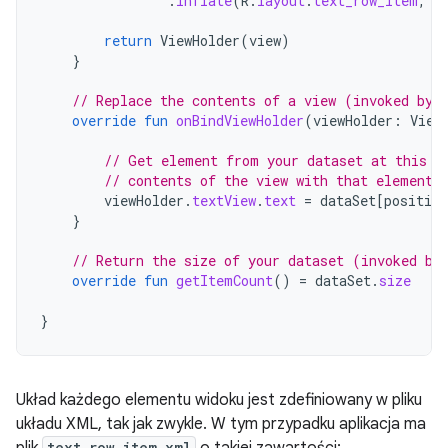
.
inflate
(
R
.
layout
.
text_row_item
,
v
return
ViewHolder
(
view
)
}
// Replace the contents of a view (invoked by 
override
fun
onBindViewHolder
(
viewHolder
:
View
// Get element from your dataset at this p
// contents of the view with that element
viewHolder
.
textView
.
text
=
dataSet
[
position
}
// Return the size of your dataset (invoked by
override
fun
getItemCount
()
=
dataSet
.
size
}
Układ każdego elementu widoku jest zdefiniowany w pliku
układu XML, tak jak zwykle. W tym przypadku aplikacja ma
text_row_item.xml