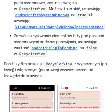
paski systemowe, zastosuj wcięcia
w
RecyclerView
. Możesz to zrobić, ustawiając
android:fitsSystemWindows
na
true
lub
używając
ViewCompat.setOnApplyWindowInsetsListener
.
Zezwól na rysowanie elementów listy pod paskami
systemowymi podczas przewijania, ustawiając
wartość
android:clipToPadding
na
false
w
RecyclerView
.
Poniższy film pokazuje
RecyclerView
z wyłączonym (po
lewej) i włączonym (po prawej) wyświetlaczem od
krawędzi do krawędzi: