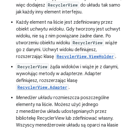
więc dodajesz
RecyclerView
do układu tak samo
jak każdy inny element interfejsu.
Każdy element na liście jest zdefiniowany przez
obiekt
uchwytu widoku
. Gdy tworzony jest uchwyt
widoku, nie są z nim powiązane żadne dane. Po
utworzeniu obiektu widoku
RecyclerView
wiąże
go z danymi. Uchwyt widoku definiujesz,
rozszerzając klasę
RecyclerView.ViewHolder
.
RecyclerView
żąda widoków i wiąże je z danymi,
wywołując metody w
adapterze
. Adapter
definiujesz, rozszerzając klasę
RecyclerView.Adapter
.
Menedżer układu
rozmieszcza poszczególne
elementy na liście. Możesz użyć jednego
z menedżerów układu udostępnianych przez
bibliotekę RecyclerView lub zdefiniować własny.
Wszyscy menedżerowie układu są oparci na klasie