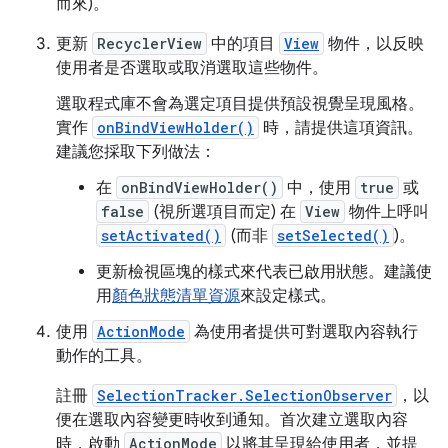
而來)。
更新
RecyclerView
中的項目
View
物件，以反映
使用者是否選取或取消選取這些物件。
選取程式庫不會為選定項目提供預設視覺呈現風格。
實作
onBindViewHolder()
時，請提供這項資訊。
建議您採取下列做法：
在
onBindViewHolder()
中，使用
true
或
false
(視所選項目而定) 在
View
物件上呼叫
setActivated()
(而非
setSelected()
)。
更新檢視區塊的樣式來代表已啟用狀態。建議使
用
顏色狀態清單資源
來設定樣式。
使用
ActionMode
為使用者提供可對選取內容執行
動作的工具。
註冊
SelectionTracker.SelectionObserver
，以
便在選取內容變更時收到通知。首次建立選取內容
時，啟動
ActionMode
以將其呈現給使用者，並提