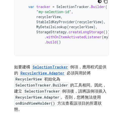
var
tracker
=
SelectionTracker
.
Builder
(
"my-selection-id"
,
recyclerView
,
StableIdKeyProvider
(
recyclerView
),
MyDetailsLookup
(
recyclerView
),
StorageStrategy
.
createLongStorage
())
.
withOnItemActivatedListener
(
myIt
.
build
()
如要建構
SelectionTracker
例項，應用程式提供
的
RecyclerView.Adapter
必須與用於將
RecyclerView
初始化為
SelectionTracker.Builder
的工具相同。因此，
建立
SelectionTracker
例項後，請將該例項插入
RecyclerView.Adapter
。否則，您將無法使用
onBindViewHolder()
方法查看該項目的所選狀
態。