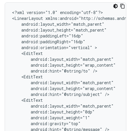
<?xml
version="1.0"
encoding="utf-8"?>

<LinearLayout
android:orientation="vertical"
android:hint="@string/to"
android:hint="@string/subject"
android:hint="@string/message"