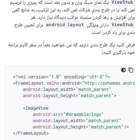
ViewStub
یک نمای سبک وزن و بدون بعد است که چیزی را ترسیم
نمی کند یا در طرح بندی شرکت نمی کند. به این ترتیب، به منابع کمی
برای افزایش و رها کردن سلسله مراتب دیدگاه نیاز دارد. هر
ViewStub
دارای ویژگی
android:layout
برای تعیین طرح
بندی برای باد کردن است.
فرض کنید یک طرح بندی دارید که می خواهید بعداً در سفر کاربر برنامه
خود بارگیری کنید:
<
?
xml
version
=
"1.0"
encoding
=
"utf-8"
?
>
<
FrameLayout
xmlns
:
android
=
"http://schemas.androi
android
:
layout_width
=
"match_parent"
android
:
layout_height
=
"match_parent"
>
<
ImageView
android
:
src
=
"@drawable/logo"
android
:
layout_width
=
"match_parent"
android
:
layout_height
=
"match_parent"
/>
<
/
FrameLayout
>