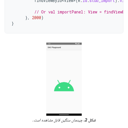
findViewById<View>
(
R
.
id
.
stub_import
).
vis
// Or val importPanel: View = findViewBy
},
2000
)
}
شکل 2.
چیدمان سنگین قابل مشاهده است.