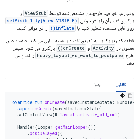
است.
وقتی می‌خواهید طرح‌بندی مشخص‌شده توسط
ViewStub
را
بارگیری کنید، آن را با فراخوانی
setVisibility(View.VISIBLE)
روی قابل مشاهده تنظیم کنید یا
inflate()
را فراخوانی کنید.
قطعه کد زیر یک بار به تعویق افتاده را شبیه سازی می کند. صفحه طبق
معمول در
Activity
و
onCreate()
بارگیری می شود، سپس
طرح
heavy_layout_we_want_to_postpone
را نشان می
دهد:
کاتلین
جاوا
override
fun
onCreate
(
savedInstanceState
:
Bundle?)
super
.
onCreate
(
savedInstanceState
)
setContentView
(
R
.
layout
.
activity_old_xml
)
Handler
(
Looper
.
getMainLooper
())
.
postDelayed
({