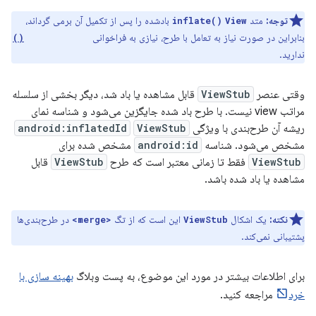
توجه:
متد
بادشده را پس از تکمیل آن برمی گرداند،
inflate()
View
بنابراین در صورت نیاز به تعامل با طرح، نیازی به فراخوانی
findViewById()
ندارید.
وقتی عنصر
ViewStub
قابل مشاهده یا باد شد، دیگر بخشی از سلسله
مراتب view نیست. با طرح باد شده جایگزین می‌شود و شناسه نمای
ریشه آن طرح‌بندی با ویژگی
ViewStub
android:inflatedId
مشخص می‌شود. شناسه
android:id
مشخص شده برای
ViewStub
فقط تا زمانی معتبر است که طرح
ViewStub
قابل
مشاهده یا باد شده باشد.
نکته:
یک اشکال
این است که از تگ
در طرح‌بندی‌ها
<merge>
ViewStub
پشتیبانی نمی‌کند.
برای اطلاعات بیشتر در مورد این موضوع، به پست وبلاگ
بهینه سازی با
خرد
مراجعه کنید.