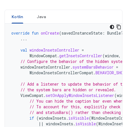
Kotlin
Java
override
fun
onCreate
(
savedInstanceState
:
Bundle?)
...
val
windowInsetsController
=
WindowCompat
.
getInsetsController
(
window
,
w
// Configure the behavior of the hidden system
windowInsetsController
.
systemBarsBehavior
=
WindowInsetsControllerCompat
.
BEHAVIOR_SHOW
// Add a listener to update the behavior of the
// the system bars are hidden or revealed.
ViewCompat
.
setOnApplyWindowInsetsListener
(
wind
// You can hide the caption bar even when 
// To account for this, explicitly check t
// and statusBars() rather than checking t
if
(
windowInsets
.
isVisible
(
WindowInsetsCom
||
windowInsets
.
isVisible
(
WindowInsets