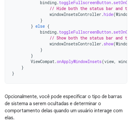
binding
.
toggleFullscreenButton
.
setOnCl
// Hide both the status bar and the
windowInsetsController
.
hide
(
Window
}
}
else
{
binding
.
toggleFullscreenButton
.
setOnCl
// Show both the status bar and the
windowInsetsController
.
show
(
Window
}
}
ViewCompat
.
onApplyWindowInsets
(
view
,
windo
}
}
Opcionalmente, você pode especificar o tipo de barras
de sistema a serem ocultadas e determinar o
comportamento delas quando um usuário interage com
elas.