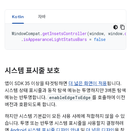
Kotlin
자바
WindowCompat
.
getInsetsController
(
window
,
window
.
de
.
isAppearanceLightStatusBars
=
false
시스템 표시줄 보호
앱이 SDK 35 이상을 타겟팅하면
더 넓은 화면이 적용
됩니다.
시스템 상태 표시줄과 동작 탐색 메뉴는 투명하지만 3버튼 탐색
메뉴는 반투명합니다.
enableEdgeToEdge
를 호출하여 이전
버전과 호환되도록 합니다.
하지만 시스템 기본값이 모든 사용 사례에 적합하지 않을 수 있
습니다. 투명 또는 반투명 시스템 표시줄을 사용할지 결정하려
면
Android 시스템 표시줄 디자인 안내
및
더 넓은 디자인
을 참