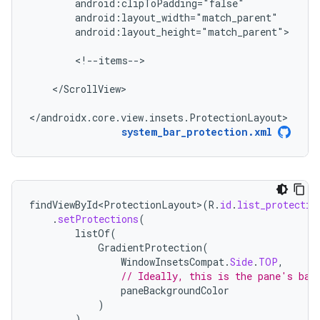
android:layout_height="match_parent">

<!--items-->

</ScrollView>

</androidx.core.view.insets.ProtectionLayout>
system_bar_protection.xml
findViewById<ProtectionLayout>
(
R
.
id
.
list_protectio
.
setProtections
(
listOf
(
GradientProtection
(
WindowInsetsCompat
.
Side
.
TOP
,
// Ideally, this is the pane's bac
paneBackgroundColor
)
)