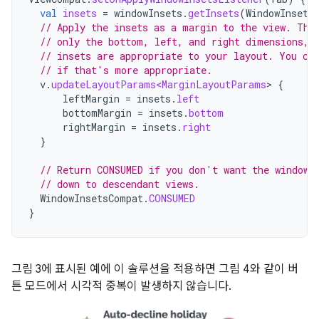
val
insets
=
windowInsets
.
getInsets
(
WindowInsets
// Apply the insets as a margin to the view. Thi
// only the bottom, left, and right dimensions, 
// insets are appropriate to your layout. You ca
// if that's more appropriate.
v
.
updateLayoutParams<MarginLayoutParams
>
{
leftMargin
=
insets
.
left
bottomMargin
=
insets
.
bottom
rightMargin
=
insets
.
right
}
// Return CONSUMED if you don't want the window 
// down to descendant views.
WindowInsetsCompat
.
CONSUMED
}
그림 3에 표시된 예에 이 솔루션을 적용하면 그림 4와 같이 버
튼 모드에서 시각적 중복이 발생하지 않습니다.