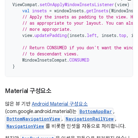
ViewCompat
.
setOnApplyWindowInsetsListener
(
view
)
{
val
insets
=
windowInsets
.
getInsets
(
WindowInse
// Apply the insets as padding to the view. He
// as appropriate to your layout. You can also
// more appropriate.
view
.
updatePadding
(
insets
.
left
,
insets
.
top
,
in
// Return CONSUMED if you don't want the windo
// to descendant views.
WindowInsetsCompat
.
CONSUMED
}
Material 구성요소
많은 뷰 기반
Android Material 구성요소
(com.google.android.material)는
BottomAppBar
,
BottomNavigationView
,
NavigationRailView
,
NavigationView
를 비롯한 인셋을 자동으로 처리합니다.