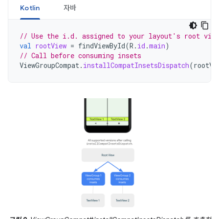
Kotlin
자바
// Use the i.d. assigned to your layout's root vie
val
rootView
=
findViewById
(
R
.
id
.
main
)
// Call before consuming insets
ViewGroupCompat
.
installCompatInsetsDispatch
(
rootVi