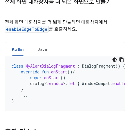
전체 화면 대화상자를 더 넓은 화면으로 만들기
전체 화면 대화상자를 더 넓게 만들려면 대화상자에서
enableEdgeToEdge
를 호출하세요.
Kotlin
Java
class
MyAlertDialogFragment
:
DialogFragment
()
{
override
fun
onStart
(){
super
.
onStart
()
dialog
?.
window
?.
let
{
WindowCompat
.
enableE
}
...
}