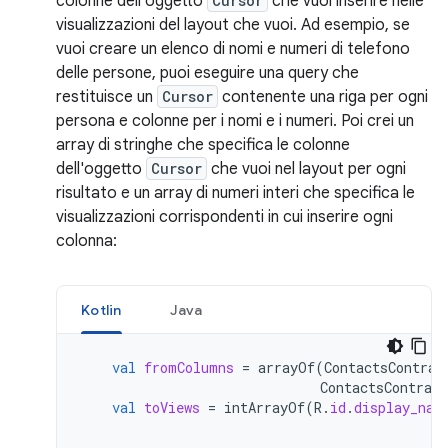
colonne dell'oggetto
Cursor
che vuoi inserire nelle
visualizzazioni del layout che vuoi. Ad esempio, se
vuoi creare un elenco di nomi e numeri di telefono
delle persone, puoi eseguire una query che
restituisce un
Cursor
contenente una riga per ogni
persona e colonne per i nomi e i numeri. Poi crei un
array di stringhe che specifica le colonne
dell'oggetto
Cursor
che vuoi nel layout per ogni
risultato e un array di numeri interi che specifica le
visualizzazioni corrispondenti in cui inserire ogni
colonna:
Kotlin
Java
val
fromColumns
=
arrayOf
(
ContactsContrac
ContactsContract
val
toViews
=
intArrayOf
(
R
.
id
.
display_nam