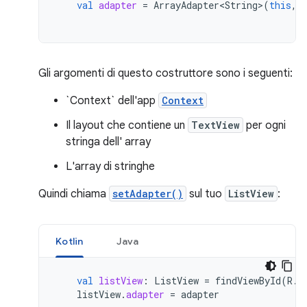
val
adapter
=
ArrayAdapter<String>
(
this
,
Gli argomenti di questo costruttore sono i seguenti:
`Context` dell'app
Context
Il layout che contiene un
TextView
per ogni
stringa dell' array
L'array di stringhe
Quindi chiama
setAdapter()
sul tuo
ListView
:
Kotlin
Java
val
listView
:
ListView
=
findViewById
(
R
.
i
listView
.
adapter
=
adapter