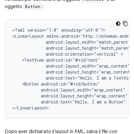
oggetto
Button
:
<?xml
version="1.0"
encoding="utf-8"?>

<LinearLayout
android:orientation="vertical"
<TextView
android:text="Hello,
I
am
a
TextView
<Button
android:text="Hello,
I
am
a
Button"
/>

</LinearLayout>
Dopo aver dichiarato il layout in XML, salva il file con