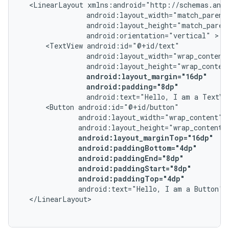
<LinearLayout
android:orientation="vertical"
<TextView
android:padding="8dp"
android:text="Hello,
I
am
a
TextVi
<Button
android:paddingTop="4dp"
android:text="Hello,
I
am
a
Button"