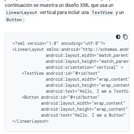
continuación se muestra un diseño XML que usa un
LinearLayout
vertical para incluir una
TextView
y un
Button
:
<?xml
version="1.0"
encoding="utf-8"?>

<LinearLayout
android:orientation="vertical"
<TextView
android:text="Hello,
I
am
a
TextView
<Button
android:text="Hello,
I
am
a
Button"
/>

</LinearLayout>