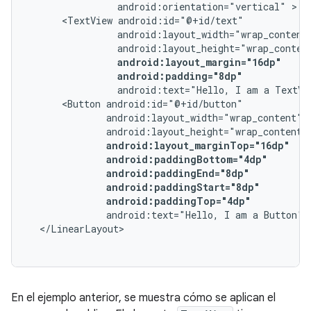
android:orientation="vertical"
<TextView
android:padding="8dp"
android:text="Hello,
I
am
a
TextVi
<Button
android:paddingTop="4dp"
android:text="Hello,
I
am
a
Button"
En el ejemplo anterior, se muestra cómo se aplican el