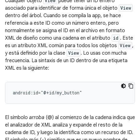
Cualquier objeto
View
puede tener un ID entero
asociado para identificar de forma única el objeto
View
dentro del árbol. Cuando se compila la app, se hace
referencia a este ID como un número entero, pero
normalmente se asigna el ID en el archivo en formato
XML de diseño como una cadena en el atributo
id
. Este
es un atributo XML común para todos los objetos
View
,
y está definido por la clase
View
. Lo usas con mucha
frecuencia. La sintaxis de un ID dentro de una etiqueta
XML es la siguiente:
android:id="@+id/my_button"
El símbolo
arroba
(@) al comienzo de la cadena indica que
el analizador de XML analiza y expande el resto de la
cadena de ID, y luego la identifica como un recurso de ID.