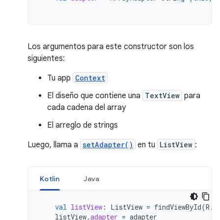
Los argumentos para este constructor son los
siguientes:
Tu app
Context
El diseño que contiene una
TextView
para
cada cadena del array
El arreglo de strings
Luego, llama a
setAdapter()
en tu
ListView
:
Kotlin
Java
val
listView
:
ListView
=
findViewById
(
R
.
i
listView
.
adapter
=
adapter