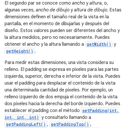
El segundo par se conoce como
ancho
y
altura
, o,
algunas veces,
ancho de dibujo
y
altura de dibujo
. Estas
dimensiones definen el tamaño real de la vista en la
pantalla, en el momento de dibujarlas y después del
diseño. Estos valores pueden ser diferentes del ancho y
la altura medidos, pero no necesariamente. Puedes
obtener el ancho y la altura llamando a
getWidth()
y
getHeight()
.
Para medir estas dimensiones, una vista considera su
relleno. El padding se expresa en píxeles para las partes
izquierda, superior, derecha e inferior de la vista. Puedes
usar el padding para desplazar el contenido de la vista
una determinada cantidad de píxeles. Por ejemplo, un
relleno izquierdo de dos empuja el contenido de la vista
dos píxeles hacia la derecha del borde izquierdo. Puedes
establecer el padding con el método
setPadding(int,
int, int, int)
y consultarlo llamando a
getPaddingLeft()
,
getPaddingTop()
,