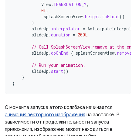
View
.
TRANSLATION_Y
,
0f
,
-
splashScreenView
.
height
.
toFloat
()
)
slideUp
.
interpolator
=
AnticipateInterpolat
slideUp
.
duration
=
200L
// Call SplashScreenView.remove at the end
slideUp
.
doOnEnd
{
splashScreenView
.
remove
(
// Run your animation.
slideUp
.
start
()
}
}
С момента запуска этого коллбэка начинается
анимация векторного изображения
на заставке. В
зависимости от продолжительности запуска
приложения, изображение может находиться в