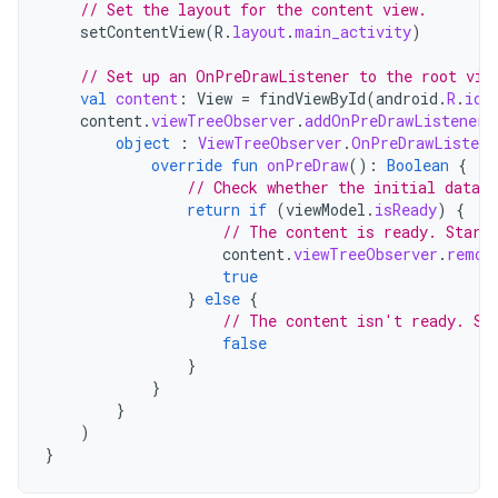
// Set the layout for the content view.
setContentView
(
R
.
layout
.
main_activity
)
// Set up an OnPreDrawListener to the root vie
val
content
:
View
=
findViewById
(
android
.
R
.
id
.
content
.
viewTreeObserver
.
addOnPreDrawListener
(
object
:
ViewTreeObserver
.
OnPreDrawListene
override
fun
onPreDraw
():
Boolean
{
// Check whether the initial data i
return
if
(
viewModel
.
isReady
)
{
// The content is ready. Start
content
.
viewTreeObserver
.
remov
true
}
else
{
// The content isn't ready. Su
false
}
}
}
)
}