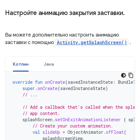
Настройте анимацию закрытия заставки
.
Вы можете дополнительно настроить анимацию
заставки с помощью
Activity.getSplashScreen()
.
Котлин
Java
override
fun
onCreate
(
savedInstanceState
:
Bundle?)
super
.
onCreate
(
savedInstanceState
)
// ...
// Add a callback that's called when the splas
// app content.
splashScreen
.
setOnExitAnimationListener
{
spla
// Create your custom animation.
val
slideUp
=
ObjectAnimator
.
ofFloat
(
splashScreenView
,