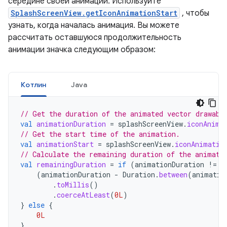
середине своей анимации. Используйте
SplashScreenView.getIconAnimationStart
, чтобы
узнать, когда началась анимация. Вы можете
рассчитать оставшуюся продолжительность
анимации значка следующим образом:
Котлин
Java
// Get the duration of the animated vector drawabl
val
animationDuration
=
splashScreenView
.
iconAnima
// Get the start time of the animation.
val
animationStart
=
splashScreenView
.
iconAnimatio
// Calculate the remaining duration of the animati
val
remainingDuration
=
if
(
animationDuration
!=
n
(
animationDuration
-
Duration
.
between
(
animatio
.
toMillis
()
.
coerceAtLeast
(
0L
)
}
else
{
0L
}