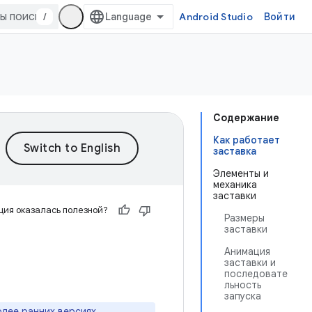
/
Android Studio
Войти
Содержание
Как работает
заставка
Элементы и
механика
заставки
ия оказалась полезной?
Размеры
заставки
Анимация
заставки и
последовате
льность
запуска
олее ранних версиях,