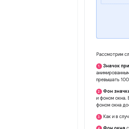
Рассмотрим сл
Значок пр
1.
анимированным
превышать 100
Фон значк
2.
и фоном окна.
фоном окна до
Как и в слу
3.
Фон окна
с
4.