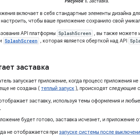
Рисунок 1.
Заставка.
ожения включает в себя стандартные элементы дизайна для
 настроить, чтобы ваше приложение сохранило свой уника
зования API платформы
SplashScreen
, вы также можете 
ти
SplashScreen
, которая является оберткой над API
Spl
тает заставка
атель запускает приложение, когда процесс приложения не
еще не создана (
теплый запуск
), происходят следующие 
отображает заставку, используя темы оформления и любые
.
ложение будет готово, заставка исчезнет, ​​и приложение 
гда не отображается при
запуске системы после выключен