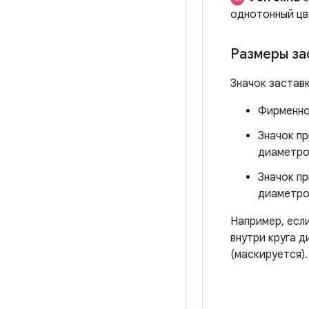
однотонный цве
Размеры за
Значок застав
Фирменно
Значок п
диаметро
Значок пр
диаметро
Например, есл
внутри круга д
(маскируется).