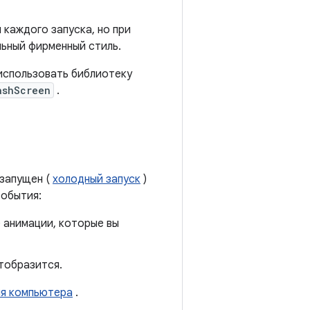
 каждого запуска, но при
льный фирменный стиль.
использовать библиотеку
ashScreen
.
 запущен (
холодный запуск
)
события:
 анимации, которые вы
отобразится.
ия компьютера
.