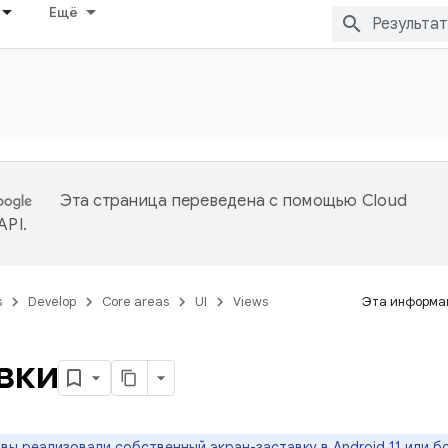
Ещё
Эта страница переведена с помощью
Cloud
 API
.
s
Develop
Core areas
UI
Views
Эта информац
вки
 вы реализовали собственный экран-заставку в Android 11 или б