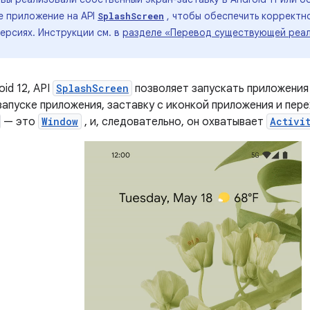
е приложение на API
, чтобы обеспечить корректно
SplashScreen
ерсиях. Инструкции см. в
разделе «Перевод существующей реал
id 12, API
SplashScreen
позволяет запускать приложения 
запуске приложения, заставку с иконкой приложения и пер
— это
Window
, и, следовательно, он охватывает
Activi