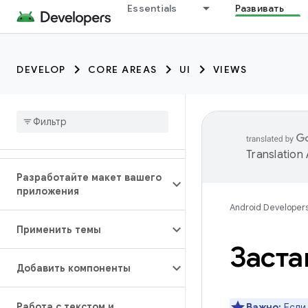
Essentials
Развивать
DEVELOP
CORE AREAS
UI
VIEWS
Translation
Разработайте макет вашего
приложения
Android Developer
Применить темы
Заста
Добавить компоненты
Работа с текстом и
Важно:
Если