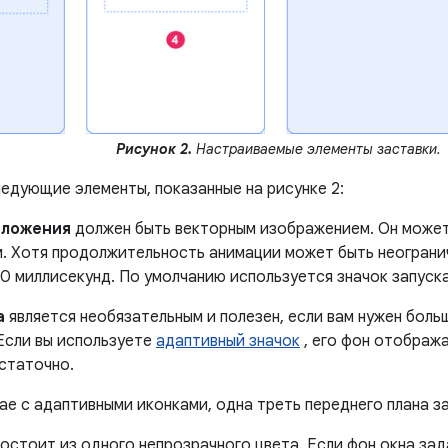
Рисунок 2.
Настраиваемые элементы заставки.
едующие элементы, показанные на рисунке 2:
иложения
должен быть векторным изображением. Он может
. Хотя продолжительность анимации может быть неограни
0 миллисекунд. По умолчанию используется значок запуск
а
является необязательным и полезен, если вам нужен бол
 Если вы используете
адаптивный значок
, его фон отобража
статочно.
чае с адаптивными иконками, одна треть переднего плана з
остоит из одного непрозрачного цвета. Если фон окна зад