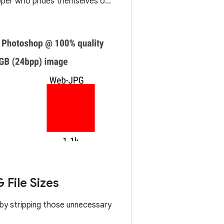
loper who prides themselves on
e most devices possible, then
File Sizes
by stripping those unnecessary