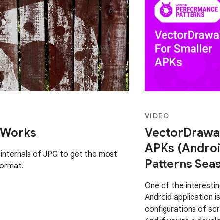
VIDEO
 Works
VectorDrawab
APKs (Andro
internals of JPG to get the most
Patterns Seas
 format.
One of the interestin
Android application i
configurations of sc