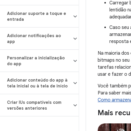
Carregar 
lentidão 
Adicionar suporte a toque e
adequadam
entrada
Caso seu 
armazenam
Adicionar notificações ao
resposta e
app
Na maioria dos
Personalizar a inicialização
bitmaps no seu 
do app
tarefas relaci
usar e fazer o 
Adicionar conteúdo do app à
Você também pod
tela inicial ou à tela de início
Para saber mai
Como armazena
Criar IUs compatíveis com
versões anteriores
Mais recu