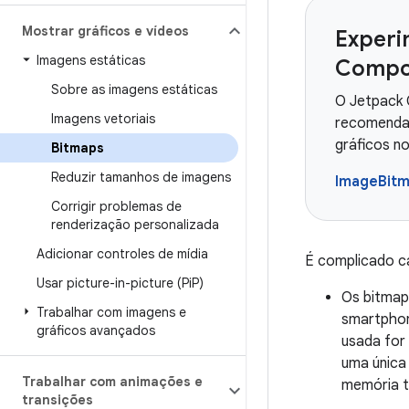
Mostrar gráficos e vídeos
Experi
Imagens estáticas
Compo
Sobre as imagens estáticas
O Jetpack 
Imagens vetoriais
recomendad
gráficos n
Bitmaps
Reduzir tamanhos de imagens
ImageBit
Corrigir problemas de
renderização personalizada
Adicionar controles de mídia
É complicado ca
Usar picture-in-picture (Pi
P)
Os bitmap
Trabalhar com imagens e
smartpho
gráficos avançados
usada for
uma única
Trabalhar com animações e
memória t
transições