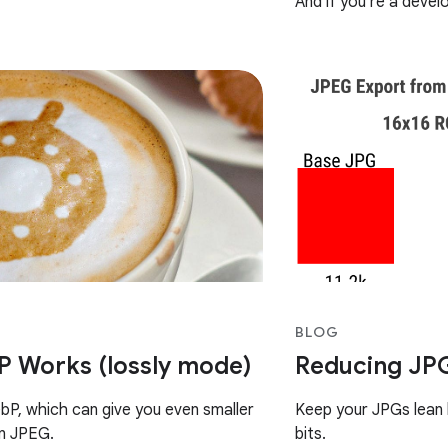
And if you’re a deve
being available on th
chances are
BLOG
 Works (lossly mode)
Reducing JPG 
P, which can give you even smaller
Keep your JPGs lean 
an JPEG.
bits.