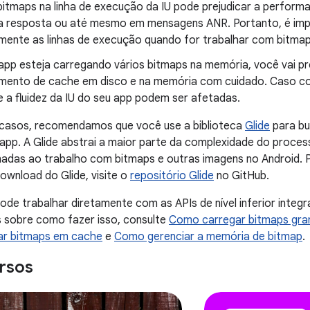
bitmaps na linha de execução da IU pode prejudicar a perform
na resposta ou até mesmo em mensagens ANR. Portanto, é imp
ente as linhas de execução quando for trabalhar com bitmap
app esteja carregando vários bitmaps na memória, você vai pr
ento de cache em disco e na memória com cuidado. Caso con
 a fluidez da IU do seu app podem ser afetadas.
 casos, recomendamos que você use a biblioteca
Glide
para bus
app. A Glide abstrai a maior parte da complexidade do proce
onadas ao trabalho com bitmaps e outras imagens no Android.
download do Glide, visite o
repositório Glide
no GitHub.
e trabalhar diretamente com as APIs de nível inferior integ
s sobre como fazer isso, consulte
Como carregar bitmaps gran
r bitmaps em cache
e
Como gerenciar a memória de bitmap
.
rsos