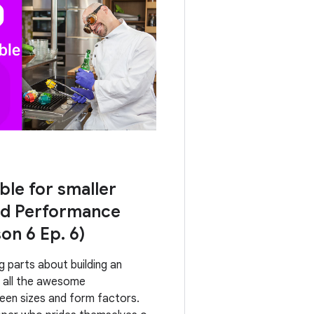
le for smaller
id Performance
on 6 Ep. 6)
g parts about building an
s all the awesome
reen sizes and form factors.