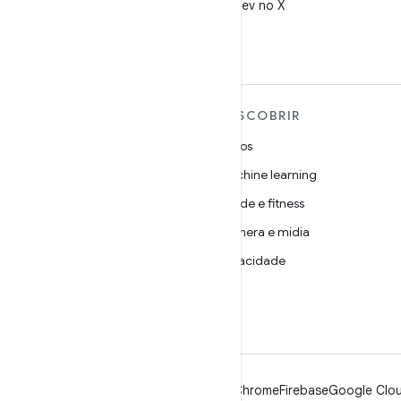
Siga @AndroidDev no X
MAIS SOBRE O ANDROID
DESCOBRIR
Android
Jogos
Android para empresas
Machine learning
Segurança
Saúde e fitness
Source
Câmera e mídia
Notícias
Privacidade
Blog
5G
Podcasts
Android
Chrome
Firebase
Google Clou