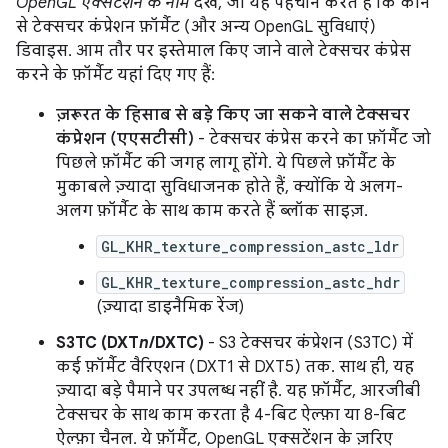
OpenGL एक्सटेंशन के नाम
देखें, जो यह पहचान करते हैं कि कौन
से टेक्सचर कंप्रेशन फ़ॉर्मैट (और अन्य OpenGL सुविधाएं)
डिवाइस. आम तौर पर इस्तेमाल किए जाने वाले टेक्सचर कंप्रेस
करने के फ़ॉर्मैट यहां दिए गए हैं:
ज़रूरत के हिसाब से बड़े किए जा सकने वाले टेक्सचर
कंप्रेशन (एएसटीसी)
- टेक्सचर कंप्रेस करने का फ़ॉर्मैट जो
पिछले फ़ॉर्मैट की जगह लागू होंगे. ये पिछले फ़ॉर्मैट के
मुकाबले ज़्यादा सुविधाजनक होते हैं, क्योंकि ये अलग-
अलग फ़ॉर्मैट के साथ काम करते हैं ब्लॉक साइज़.
GL_KHR_texture_compression_astc_ldr
GL_KHR_texture_compression_astc_hdr
(ज़्यादा डाइनैमिक रेंज)
S3TC (DXT
n
/DXTC)
- S3 टेक्सचर कंप्रेशन (S3TC) में
कई फ़ॉर्मैट वैरिएशन (DXT1 से DXT5) तक. साथ ही, यह
ज़्यादा बड़े पैमाने पर उपलब्ध नहीं है. यह फ़ॉर्मैट, आरजीबी
टेक्सचर के साथ काम करता है 4-बिट ऐल्फ़ा या 8-बिट
ऐल्फ़ा चैनल. ये फ़ॉर्मैट, OpenGL एक्सटेंशन के ज़रिए