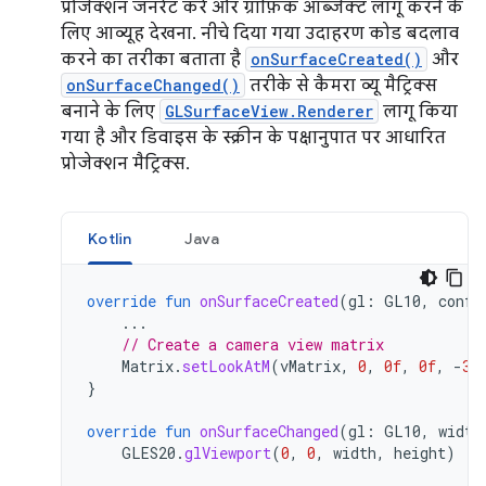
प्रोजेक्शन जनरेट करें और ग्राफ़िक ऑब्जेक्ट लागू करने के
लिए आव्यूह देखना. नीचे दिया गया उदाहरण कोड बदलाव
करने का तरीका बताता है
onSurfaceCreated()
और
onSurfaceChanged()
तरीके से कैमरा व्यू मैट्रिक्स
बनाने के लिए
GLSurfaceView.Renderer
लागू किया
गया है और डिवाइस के स्क्रीन के पक्षानुपात पर आधारित
प्रोजेक्शन मैट्रिक्स.
Kotlin
Java
override
fun
onSurfaceCreated
(
gl
:
GL10
,
confi
...
// Create a camera view matrix
Matrix
.
setLookAtM
(
vMatrix
,
0
,
0f
,
0f
,
-
3f
}
override
fun
onSurfaceChanged
(
gl
:
GL10
,
width
GLES20
.
glViewport
(
0
,
0
,
width
,
height
)