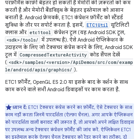
परफ़ॉर्मेंस काफ़ी बेहतर हो सकती है मेमोरी की ज़रूरतों को कम
करती है और मेमोरी बैंडविड्थ के बेहतर इस्तेमाल को आसान
बनाती है. Android फ़्रेमवर्क, ETC1 कंप्रेशन फ़ॉर्मैट को स्टैंडर्ड
सुविधा के तौर पर सपोर्ट करता है. इसमें,
ETC1Util
यूटिलिटी
क्लास और
etc1tool
कंप्रेशन टूल (यह Android SDK टूल,
<sdk>/tools/
में उपलब्ध है). ऐसे Android ऐप्लिकेशन के
उदाहरण के लिए जो टेक्सचर कंप्रेस करने के लिए, Android SDK
टूल में
CompressedTextureActivity
कोड सैंपल देखें
(
<sdk>/samples/<version>/ApiDemos/src/com/examp
le/android/apis/graphics/
).
ETC1 फ़ॉर्मैट, OpenGL ES 2.0 या इसके बाद के वर्शन के साथ
काम करने वाले सभी Android डिवाइसों पर काम करता है.
ध्यान दें:
ETC1 टेक्सचर कंप्रेस करने का फ़ॉर्मैट, ऐसे टेक्सचर के साथ
काम नहीं करता जिनमें पारदर्शिता (ऐल्फ़ा चैनल). अगर आपके ऐप्लिकशन
को पारदर्शिता वाली बनावट की ज़रूरत है, तो आपको अपने लक्षित डिवाइस
पर उपलब्ध अन्य टेक्सचर कंप्रेशन फ़ॉर्मैट की जांच करें. ऐप्लिकेशन ETC1
का इस्तेमाल करके ऐल्फ़ा चैनल टेक्सचर को रेंडर करने का तरीका, दो