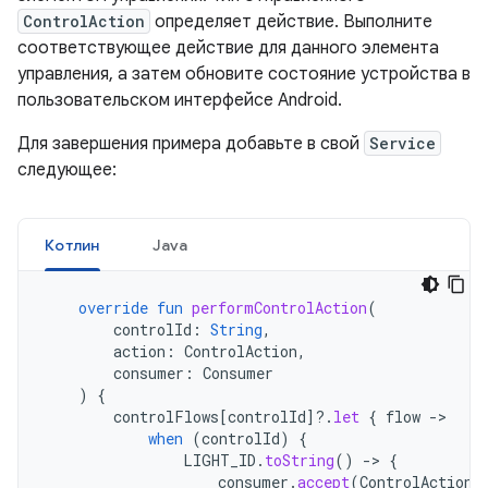
ControlAction
определяет действие. Выполните
соответствующее действие для данного элемента
управления, а затем обновите состояние устройства в
пользовательском интерфейсе Android.
Для завершения примера добавьте в свой
Service
следующее:
Котлин
Java
override
fun
performControlAction
(
controlId
:
String
,
action
:
ControlAction
,
consumer
:
Consumer
)
{
controlFlows
[
controlId
]?.
let
{
flow
->
when
(
controlId
)
{
LIGHT_ID
.
toString
()
->
{
consumer
.
accept
(
ControlAction
.