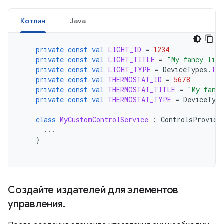
Котлин
Java
private
const
val
LIGHT_ID
=
1234
private
const
val
LIGHT_TITLE
=
"My fancy ligh
private
const
val
LIGHT_TYPE
=
DeviceTypes
.
TY
private
const
val
THERMOSTAT_ID
=
5678
private
const
val
THERMOSTAT_TITLE
=
"My fanc
private
const
val
THERMOSTAT_TYPE
=
DeviceType
class
MyCustomControlService
:
ControlsProvide
...
}
Создайте издателей для элементов
управления
.