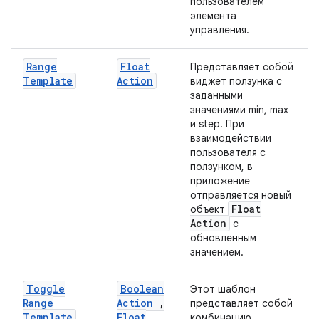
пользователем
элемента
управления.
Range
Float
Представляет собой
Template
Action
виджет ползунка с
заданными
значениями min, max
и step. При
взаимодействии
пользователя с
ползунком, в
приложение
отправляется новый
Float
объект
Action
с
обновленным
значением.
Toggle
Boolean
Этот шаблон
Range
Action
,
представляет собой
Template
Float
комбинацию