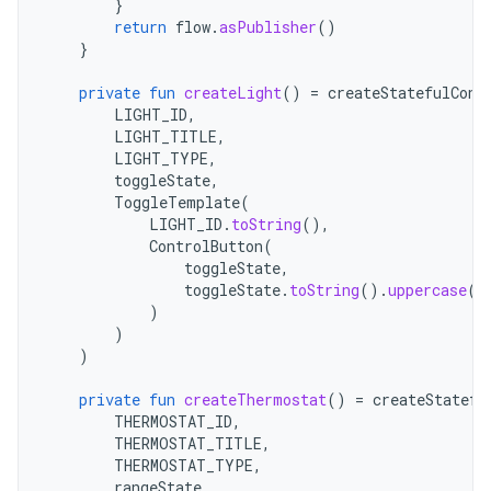
}
return
flow
.
asPublisher
()
}
private
fun
createLight
()
=
createStatefulCont
LIGHT_ID
,
LIGHT_TITLE
,
LIGHT_TYPE
,
toggleState
,
ToggleTemplate
(
LIGHT_ID
.
toString
(),
ControlButton
(
toggleState
,
toggleState
.
toString
().
uppercase
(
L
)
)
)
private
fun
createThermostat
()
=
createStatefu
THERMOSTAT_ID
,
THERMOSTAT_TITLE
,
THERMOSTAT_TYPE
,
rangeState
,