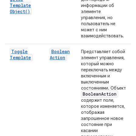
Template
информации об
Object(
)
элементе
управления, но
пользователь не
может с ним
взаимодействовать.
Toggle
Boolean
Представляет собой
Template
Action
элемент управления,
который можно
переключать между
включенным и
выключенным
состояниями. Объект
Boolean
Action
содержит поле,
которое изменяется,
отображая
запрошенное новое
состояние при
касании