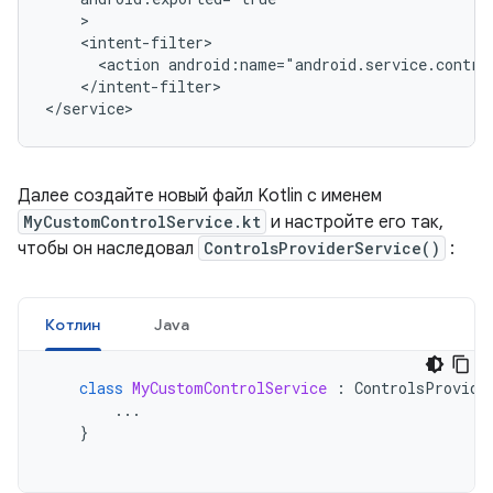
<action
android:name="android.service.contro
</intent-filter>

Далее создайте новый файл Kotlin с именем
MyCustomControlService.kt
и настройте его так,
чтобы он наследовал
ControlsProviderService()
:
Котлин
Java
class
MyCustomControlService
:
ControlsProvide
...
}