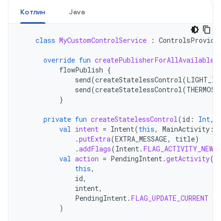
Котлин
Java
class
MyCustomControlService
:
ControlsProvide
override
fun
createPublisherForAllAvailable
(
flowPublish
{
send
(
createStatelessControl
(
LIGHT_ID
send
(
createStatelessControl
(
THERMOST
}
private
fun
createStatelessControl
(
id
:
Int
,
val
intent
=
Intent
(
this
,
MainActivity
::
.
putExtra
(
EXTRA_MESSAGE
,
title
)
.
addFlags
(
Intent
.
FLAG_ACTIVITY_NEW_
val
action
=
PendingIntent
.
getActivity
(
this
,
id
,
intent
,
PendingIntent
.
FLAG_UPDATE_CURRENT
or
)