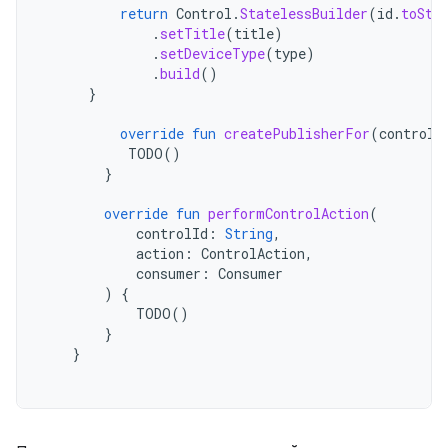
return
Control
.
StatelessBuilder
(
id
.
toStr
.
setTitle
(
title
)
.
setDeviceType
(
type
)
.
build
()
}
override
fun
createPublisherFor
(
controlI
TODO
()
}
override
fun
performControlAction
(
controlId
:
String
,
action
:
ControlAction
,
consumer
:
Consumer
)
{
TODO
()
}
}