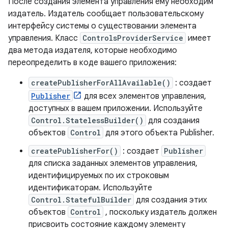
После создания элемента управления ему необходим
издатель. Издатель сообщает пользовательскому
интерфейсу системы о существовании элемента
управления. Класс
ControlsProviderService
имеет
два метода издателя, которые необходимо
переопределить в коде вашего приложения:
createPublisherForAllAvailable()
: создает
Publisher
для всех элементов управления,
доступных в вашем приложении. Используйте
Control.StatelessBuilder()
для создания
объектов
Control
для этого объекта Publisher.
createPublisherFor()
: создает
Publisher
для списка заданных элементов управления,
идентифицируемых по их строковым
идентификаторам. Используйте
Control.StatefulBuilder
для создания этих
объектов
Control
, поскольку издатель должен
присвоить состояние каждому элементу