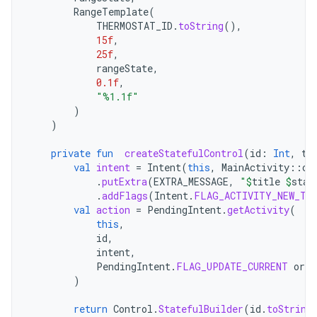
RangeTemplate
(
THERMOSTAT_ID
.
toString
(),
15f
,
25f
,
rangeState
,
0.1f
,
"%1.1f"
)
)
private
fun
createStatefulControl
(
id
:
Int
,
ti
val
intent
=
Intent
(
this
,
MainActivity
::
cl
.
putExtra
(
EXTRA_MESSAGE
,
"
$
title
$
stat
.
addFlags
(
Intent
.
FLAG_ACTIVITY_NEW_TA
val
action
=
PendingIntent
.
getActivity
(
this
,
id
,
intent
,
PendingIntent
.
FLAG_UPDATE_CURRENT
or
P
)
return
Control
.
StatefulBuilder
(
id
.
toString