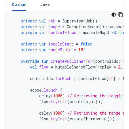
Котлин
Java
private
val
job
=
SupervisorJob
()
private
val
scope
=
CoroutineScope
(
Dispatchers
private
val
controlFlows
=
mutableMapOf
<
String
private
var
toggleState
=
false
private
var
rangeState
=
18f
override
fun
createPublisherFor
(
controlIds
:
Li
val
flow
=
MutableSharedFlow
(
replay
=
2
,
e
controlIds
.
forEach
{
controlFlows
[
it
]
=
fl
scope
.
launch
{
delay
(
1000
)
// Retrieving the toggle s
flow
.
tryEmit
(
createLight
())
delay
(
1000
)
// Retrieving the range st
flow
.
tryEmit
(
createThermostat
())