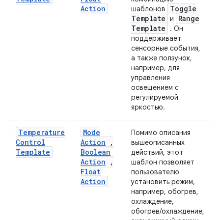
Action
Toggle
шаблонов
Template
Range
и
Template
. Он
поддерживает
сенсорные события,
а также ползунок,
например, для
управления
освещением с
регулируемой
яркостью.
Temperature
Mode
Помимо описания
Control
Action
,
вышеописанных
Template
Boolean
действий, этот
Action
,
шаблон позволяет
Float
пользователю
Action
установить режим,
например, обогрев,
охлаждение,
обогрев/охлаждение,