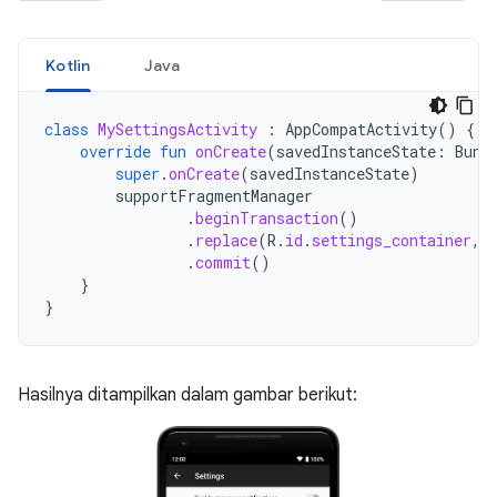
Kotlin
Java
class
MySettingsActivity
:
AppCompatActivity
()
{
override
fun
onCreate
(
savedInstanceState
:
Bund
super
.
onCreate
(
savedInstanceState
)
supportFragmentManager
.
beginTransaction
()
.
replace
(
R
.
id
.
settings_container
,
.
commit
()
}
}
Hasilnya ditampilkan dalam gambar berikut: