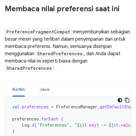
Membaca nilai preferensi saat ini
PreferenceFragmentCompat
menyembunyikan sebagian
besar mesin yang terlibat dalam penyimpanan dan untuk
membaca preferensi. Namun, semuanya disimpan
menggunakan
SharedPreferences
, dan Anda dapat
membaca nilai ini seperti biasa dengan
SharedPreferences
:
Kotlin
Java
val
preferences
=
PreferenceManager
.
getDefaultShar
preferences
.
forEach
{
Log
.
d
(
"Preferences"
,
"
${
it
.
key
}
 -> 
${
it
.
value
}
}