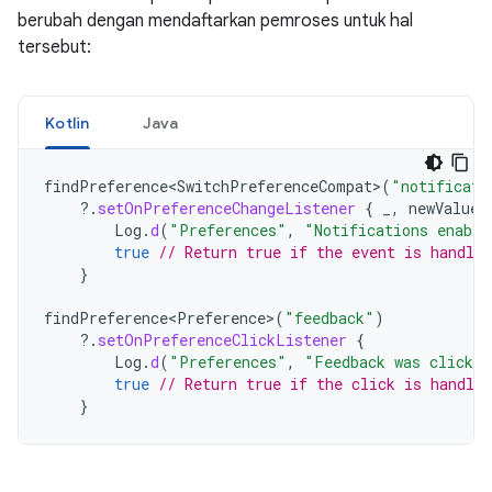
berubah dengan mendaftarkan pemroses untuk hal
tersebut:
Kotlin
Java
findPreference<SwitchPreferenceCompat>
(
"notificati
?.
setOnPreferenceChangeListener
{
_
,
newValue
Log
.
d
(
"Preferences"
,
"Notifications enable
true
// Return true if the event is handled
}
findPreference<Preference>
(
"feedback"
)
?.
setOnPreferenceClickListener
{
Log
.
d
(
"Preferences"
,
"Feedback was clicked
true
// Return true if the click is handled
}