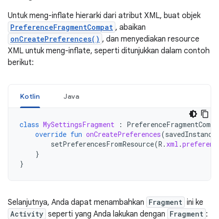
Untuk meng-inflate hierarki dari atribut XML, buat objek
PreferenceFragmentCompat
, abaikan
onCreatePreferences()
, dan menyediakan resource
XML untuk meng-inflate, seperti ditunjukkan dalam contoh
berikut:
Kotlin
Java
class
MySettingsFragment
:
PreferenceFragmentCompa
override
fun
onCreatePreferences
(
savedInstance
setPreferencesFromResource
(
R
.
xml
.
preferenc
}
}
Selanjutnya, Anda dapat menambahkan
Fragment
ini ke
Activity
seperti yang Anda lakukan dengan
Fragment
: