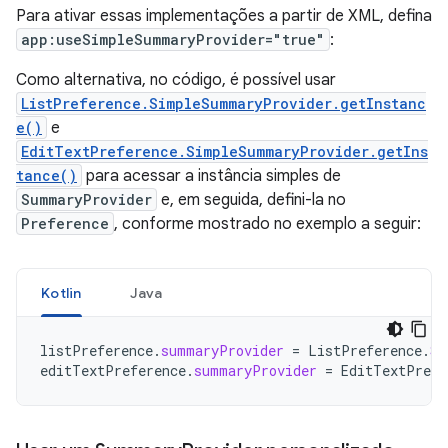
Para ativar essas implementações a partir de XML, defina
app:useSimpleSummaryProvider="true"
:
Como alternativa, no código, é possível usar
ListPreference.SimpleSummaryProvider.getInstanc
e()
e
EditTextPreference.SimpleSummaryProvider.getIns
tance()
para acessar a instância simples de
SummaryProvider
e, em seguida, defini-la no
Preference
, conforme mostrado no exemplo a seguir:
Kotlin
Java
listPreference
.
summaryProvider
=
ListPreference
.
Si
editTextPreference
.
summaryProvider
=
EditTextPrefe