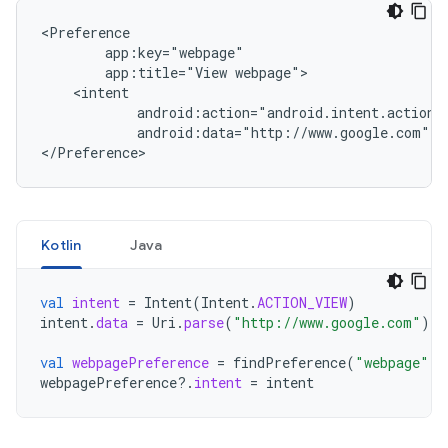
app:title="View
android:data="http://www.google.com"
/
</Preference>
Kotlin
Java
val
intent
=
Intent
(
Intent
.
ACTION_VIEW
)
intent
.
data
=
Uri
.
parse
(
"http://www.google.com"
)
val
webpagePreference
=
findPreference
(
"webpage"
)
webpagePreference
?.
intent
=
intent