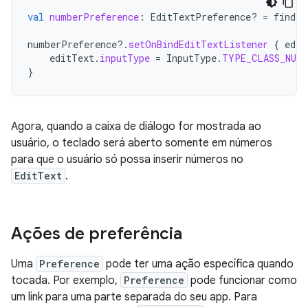
val
numberPreference
:
EditTextPreference? 
=
findPr
numberPreference
?.
setOnBindEditTextListener
{
edit
editText
.
inputType
=
InputType
.
TYPE_CLASS_NUMB
}
Agora, quando a caixa de diálogo for mostrada ao
usuário, o teclado será aberto somente em números
para que o usuário só possa inserir números no
EditText
.
Ações de preferência
Uma
Preference
pode ter uma ação específica quando
tocada. Por exemplo,
Preference
pode funcionar como
um link para uma parte separada do seu app. Para