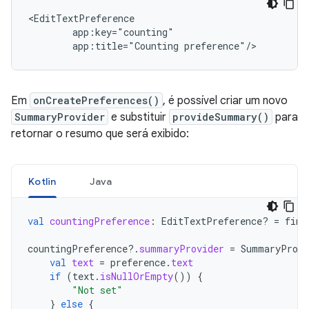
app:title="Counting
preference"/>
Em
onCreatePreferences()
, é possível criar um novo
SummaryProvider
e substituir
provideSummary()
para
retornar o resumo que será exibido:
Kotlin
Java
val
countingPreference
:
EditTextPreference? 
=
find
countingPreference
?.
summaryProvider
=
SummaryProvi
val
text
=
preference
.
text
if
(
text
.
isNullOrEmpty
())
{
"Not set"
}
else
{