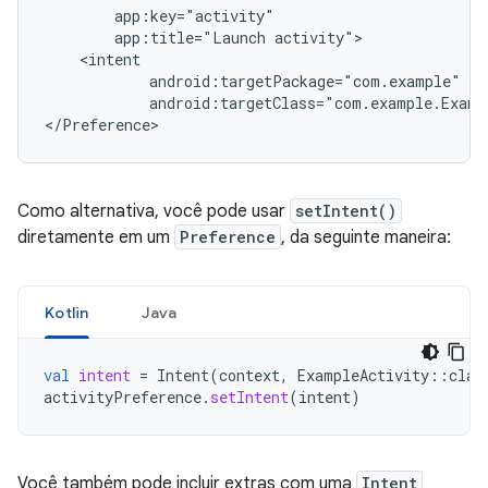
app:title="Launch
android:targetClass="com.example.Exampl
</Preference>
Como alternativa, você pode usar
setIntent()
diretamente em um
Preference
, da seguinte maneira:
Kotlin
Java
val
intent
=
Intent
(
context
,
ExampleActivity
::
clas
activityPreference
.
setIntent
(
intent
)
Você também pode incluir extras com uma
Intent