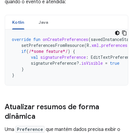
quando o evento é atendida:
Kotlin
Java
override
fun
onCreatePreferences
(
savedInstanceStat
setPreferencesFromResource
(
R
.
xml
.
preferences
,
if
(
/*some feature*/
)
{
val
signaturePreference
:
EditTextPreferenc
signaturePreference
?.
isVisible
=
true
}
}
Atualizar resumos de forma
dinâmica
Uma
Preference
que mantém dados precisa exibir o