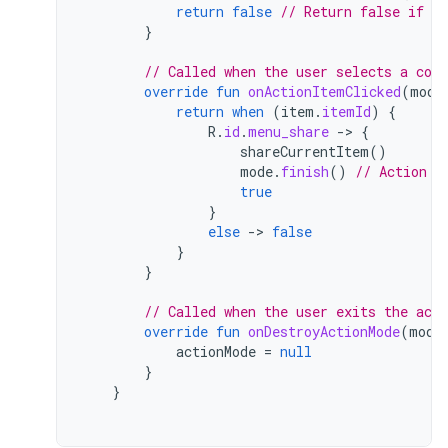
return
false
// Return false if no
}
// Called when the user selects a con
override
fun
onActionItemClicked
(
mode
return
when
(
item
.
itemId
)
{
R
.
id
.
menu_share
-
>
{
shareCurrentItem
()
mode
.
finish
()
// Action p
true
}
else
-
>
false
}
}
// Called when the user exits the act
override
fun
onDestroyActionMode
(
mode
actionMode
=
null
}
}