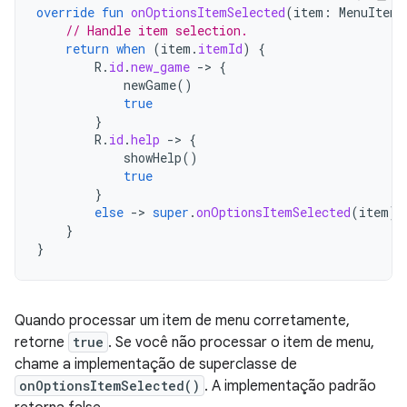
override
fun
onOptionsItemSelected
(
item
:
MenuItem
)
// Handle item selection.
return
when
(
item
.
itemId
)
{
R
.
id
.
new_game
-
>
{
newGame
()
true
}
R
.
id
.
help
-
>
{
showHelp
()
true
}
else
-
>
super
.
onOptionsItemSelected
(
item
)
}
}
Quando processar um item de menu corretamente,
retorne
true
. Se você não processar o item de menu,
chame a implementação de superclasse de
onOptionsItemSelected()
. A implementação padrão