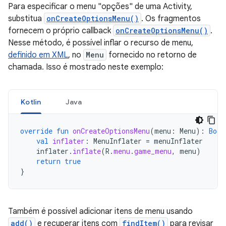
Para especificar o menu "opções" de uma Activity,
substitua
onCreateOptionsMenu()
. Os fragmentos
fornecem o próprio callback
onCreateOptionsMenu()
.
Nesse método, é possível inflar o recurso de menu,
definido em XML
, no
Menu
fornecido no retorno de
chamada. Isso é mostrado neste exemplo:
Kotlin
Java
override
fun
onCreateOptionsMenu
(
menu
:
Menu
):
Bool
val
inflater
:
MenuInflater
=
menuInflater
inflater
.
inflate
(
R
.
menu
.
game_menu
,
menu
)
return
true
}
Também é possível adicionar itens de menu usando
add()
e recuperar itens com
findItem()
para revisar