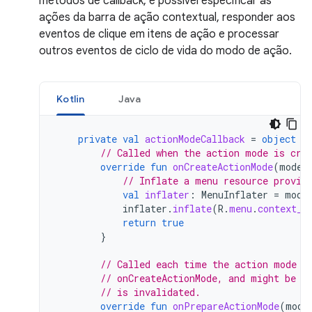
métodos de callback, é possível especificar as
ações da barra de ação contextual, responder aos
eventos de clique em itens de ação e processar
outros eventos de ciclo de vida do modo de ação.
Kotlin
Java
private
val
actionModeCallback
=
object
:
// Called when the action mode is cre
override
fun
onCreateActionMode
(
mode
:
// Inflate a menu resource provid
val
inflater
:
MenuInflater
=
mode
inflater
.
inflate
(
R
.
menu
.
context_m
return
true
}
// Called each time the action mode i
// onCreateActionMode, and might be c
// is invalidated.
override
fun
onPrepareActionMode
(
mode