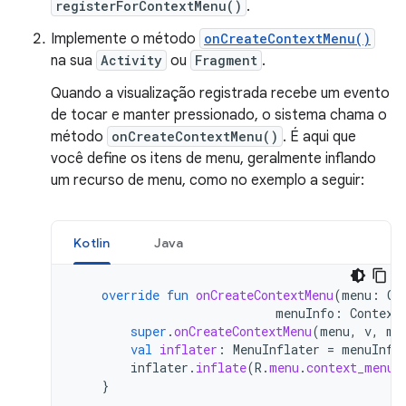
registerForContextMenu()
.
Implemente o método
onCreateContextMenu()
na sua
Activity
ou
Fragment
.
Quando a visualização registrada recebe um evento
de tocar e manter pressionado, o sistema chama o
método
onCreateContextMenu()
. É aqui que
você define os itens de menu, geralmente inflando
um recurso de menu, como no exemplo a seguir:
Kotlin
Java
override
fun
onCreateContextMenu
(
menu
:
Co
menuInfo
:
Context
super
.
onCreateContextMenu
(
menu
,
v
,
me
val
inflater
:
MenuInflater
=
menuInfl
inflater
.
inflate
(
R
.
menu
.
context_menu
,
}