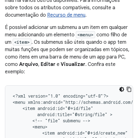
mas há vários outros disponíveis. Para informações
sobre todos os atributos compatíveis, consulte a
documentação do
Recurso de menu
.
É possível adicionar um submenu a um item em qualquer
menu adicionando um elemento
<menu>
como filho de
um
<item>
. Os submenus são úteis quando o app tem
muitas funções que podem ser organizadas em tópicos,
como itens em uma barra de menu de um app para PC,
como
Arquivo
,
Editar
e
Visualizar
. Confira este
exemplo:
<?xml
version="1.0"
encoding="utf-8"?>

<menu
<item
android:title="@string/file"
<!--
"file"
submenu
<item