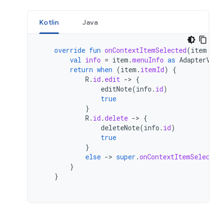
Kotlin
Java
override
fun
onContextItemSelected
(
item
:
val
info
=
item
.
menuInfo
as
AdapterVi
return
when
(
item
.
itemId
)
{
R
.
id
.
edit
-
>
{
editNote
(
info
.
id
)
true
}
R
.
id
.
delete
-
>
{
deleteNote
(
info
.
id
)
true
}
else
-
>
super
.
onContextItemSelect
}
}