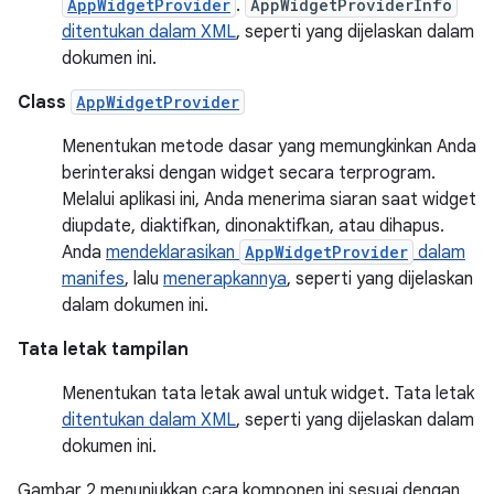
AppWidgetProvider
.
AppWidgetProviderInfo
ditentukan dalam XML
, seperti yang dijelaskan dalam
dokumen ini.
Class
AppWidgetProvider
Menentukan metode dasar yang memungkinkan Anda
berinteraksi dengan widget secara terprogram.
Melalui aplikasi ini, Anda menerima siaran saat widget
diupdate, diaktifkan, dinonaktifkan, atau dihapus.
Anda
mendeklarasikan
AppWidgetProvider
dalam
manifes
, lalu
menerapkannya
, seperti yang dijelaskan
dalam dokumen ini.
Tata letak tampilan
Menentukan tata letak awal untuk widget. Tata letak
ditentukan dalam XML
, seperti yang dijelaskan dalam
dokumen ini.
Gambar 2 menunjukkan cara komponen ini sesuai dengan