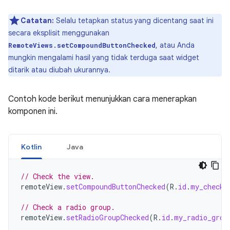
Catatan:
Selalu tetapkan status yang dicentang saat ini
secara eksplisit menggunakan
, atau Anda
RemoteViews.setCompoundButtonChecked
mungkin mengalami hasil yang tidak terduga saat widget
ditarik atau diubah ukurannya.
Contoh kode berikut menunjukkan cara menerapkan
komponen ini.
Kotlin
Java
// Check the view.
remoteView
.
setCompoundButtonChecked
(
R
.
id
.
my_checkb
// Check a radio group.
remoteView
.
setRadioGroupChecked
(
R
.
id
.
my_radio_grou