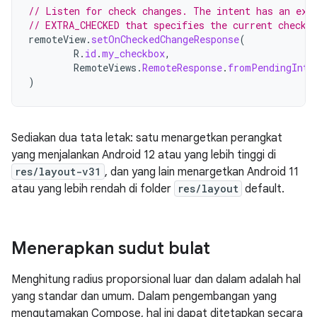
// Listen for check changes. The intent has an ext
// EXTRA_CHECKED that specifies the current checke
remoteView
.
setOnCheckedChangeResponse
(
R
.
id
.
my_checkbox
,
RemoteViews
.
RemoteResponse
.
fromPendingInte
)
Sediakan dua tata letak: satu menargetkan perangkat
yang menjalankan Android 12 atau yang lebih tinggi di
res/layout-v31
, dan yang lain menargetkan Android 11
atau yang lebih rendah di folder
res/layout
default.
Menerapkan sudut bulat
Menghitung radius proporsional luar dan dalam adalah hal
yang standar dan umum. Dalam pengembangan yang
mengutamakan Compose, hal ini dapat ditetapkan secara