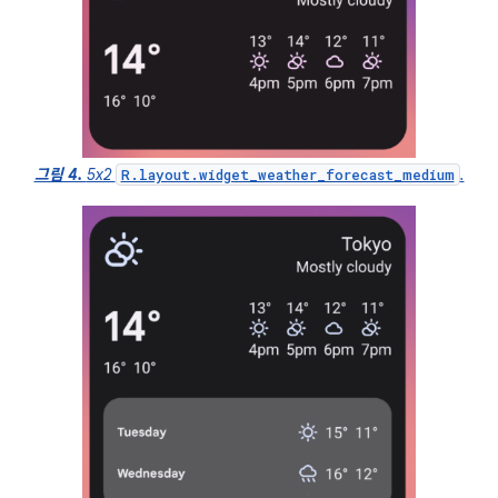
그림 4.
5x2
.
R.layout.widget_weather_forecast_medium