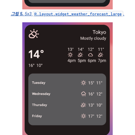
그림 5.
5x3
.
R.layout.widget_weather_forecast_large