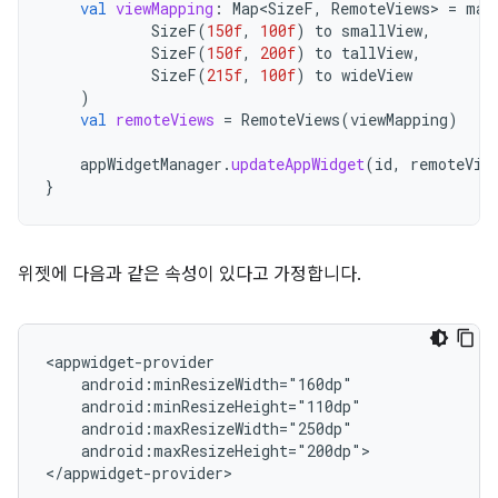
val
viewMapping
:
Map<SizeF
,
RemoteViews
>
=
map
SizeF
(
150f
,
100f
)
to
smallView
,
SizeF
(
150f
,
200f
)
to
tallView
,
SizeF
(
215f
,
100f
)
to
wideView
)
val
remoteViews
=
RemoteViews
(
viewMapping
)
appWidgetManager
.
updateAppWidget
(
id
,
remoteVie
}
위젯에 다음과 같은 속성이 있다고 가정합니다.
android:maxResizeHeight="200dp">
