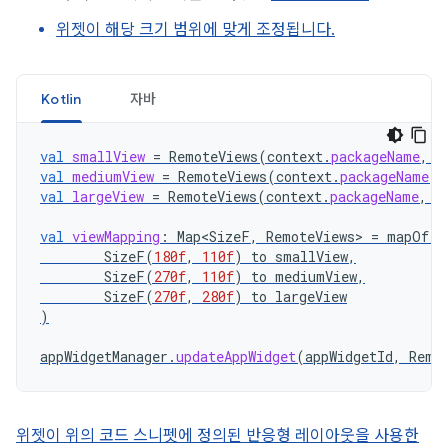
위젯이 해당 크기 범위에 맞게 조정됩니다.
Kotlin
자바
val
smallView
=
RemoteViews
(
context
.
packageName
,
R
val
mediumView
=
RemoteViews
(
context
.
packageName
,
val
largeView
=
RemoteViews
(
context
.
packageName
,
R
val
viewMapping
:
Map<SizeF
,
RemoteViews
>
=
mapOf
(
SizeF
(
180f
,
110f
)
to
smallView
,
SizeF
(
270f
,
110f
)
to
mediumView
,
SizeF
(
270f
,
280f
)
to
largeView
)
appWidgetManager
.
updateAppWidget
(
appWidgetId
,
Remo
위젯이 위의 코드 스니펫에 정의된 반응형 레이아웃을 사용한