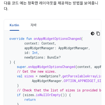
다음 코드 예는 정확한 레이아웃을 제공하는 방법을 보여줍니
다.
Kotlin
자바
override
fun
onAppWidgetOptionsChanged
(
context
:
Context
,
appWidgetManager
:
AppWidgetManager
,
id
:
Int
,
newOptions
:
Bundle?
)
{
super
.
onAppWidgetOptionsChanged
(
context
,
appWi
// Get the new sizes.
val
sizes
=
newOptions
?.
getParcelableArrayList
AppWidgetManager
.
OPTION_APPWIDGET_SIZE
)
// Check that the list of sizes is provided by 
if
(
sizes
.
isNullOrEmpty
())
{
return
}