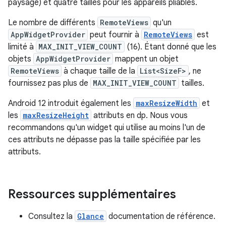
paysage) et quatre tailles pour les appareils pliables.
Le nombre de différents
RemoteViews
qu'un
AppWidgetProvider
peut fournir à
RemoteViews
est
limité à
MAX_INIT_VIEW_COUNT
(16). Étant donné que les
objets
AppWidgetProvider
mappent un objet
RemoteViews
à chaque taille de la
List<SizeF>
, ne
fournissez pas plus de
MAX_INIT_VIEW_COUNT
tailles.
Android 12 introduit également les
maxResizeWidth
et
les
maxResizeHeight
attributs en dp. Nous vous
recommandons qu'un widget qui utilise au moins l'un de
ces attributs ne dépasse pas la taille spécifiée par les
attributs.
Ressources supplémentaires
Consultez la
Glance
documentation de référence.