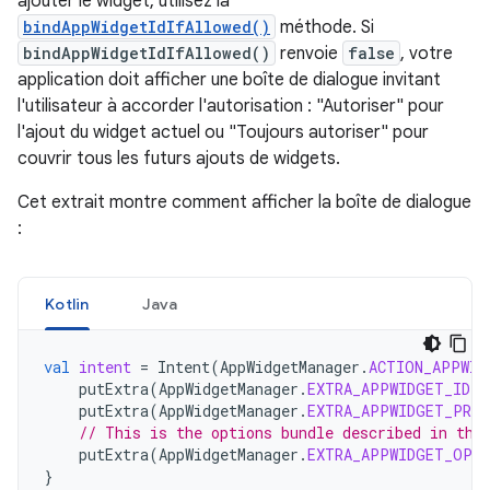
ajouter le widget, utilisez la
bindAppWidgetIdIfAllowed()
méthode. Si
bindAppWidgetIdIfAllowed()
renvoie
false
, votre
application doit afficher une boîte de dialogue invitant
l'utilisateur à accorder l'autorisation : "Autoriser" pour
l'ajout du widget actuel ou "Toujours autoriser" pour
couvrir tous les futurs ajouts de widgets.
Cet extrait montre comment afficher la boîte de dialogue
:
Kotlin
Java
val
intent
=
Intent
(
AppWidgetManager
.
ACTION_APPWID
putExtra
(
AppWidgetManager
.
EXTRA_APPWIDGET_ID
,
putExtra
(
AppWidgetManager
.
EXTRA_APPWIDGET_PROV
// This is the options bundle described in the
putExtra
(
AppWidgetManager
.
EXTRA_APPWIDGET_OPT
}