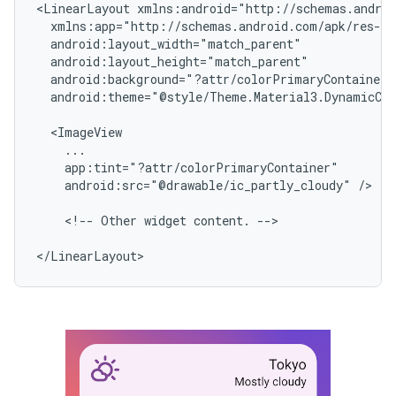
<LinearLayout
android:theme="@style/Theme.Material3.DynamicCol
android:src="@drawable/ic_partly_cloudy"
/>

<!--
Other
widget
content.
-->
