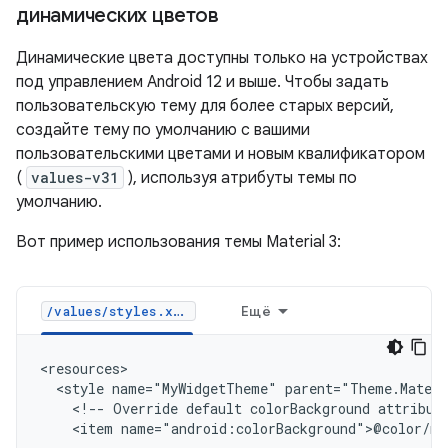
динамических цветов
Динамические цвета доступны только на устройствах
под управлением Android 12 и выше. Чтобы задать
пользовательскую тему для более старых версий,
создайте тему по умолчанию с вашими
пользовательскими цветами и новым квалификатором
(
values-v31
), используя атрибуты темы по
умолчанию.
Вот пример использования темы Material 3:
Ещё
/values/styles.xml
<style
name="MyWidgetTheme"
<!--
Override
default
colorBackground
attribut
<item
name="android:colorBackground">@color/my