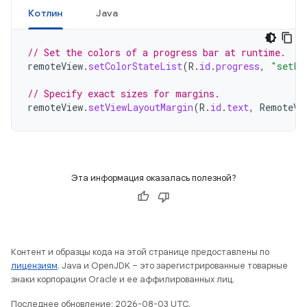
Котлин
Java
// Set the colors of a progress bar at runtime.
remoteView
.
setColorStateList
(
R
.
id
.
progress
,
"setPr
// Specify exact sizes for margins.
remoteView
.
setViewLayoutMargin
(
R
.
id
.
text
,
RemoteVi
Эта информация оказалась полезной?
Контент и образцы кода на этой странице предоставлены по
лицензиям
. Java и OpenJDK – это зарегистрированные товарные
знаки корпорации Oracle и ее аффилированных лиц.
Последнее обновление: 2026-08-03 UTC.