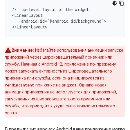
//
Top-level
layout
of
the
widget.

android:id="@android:id/background">

Внимание:
Избегайте использования
анимации запуска
приложений
через широковещательный приемник или
службу. Начиная с Android 12, приложение по-прежнему
может запускать активность из широковещательного
приемника или службы, если она инициируется из
при клике на виджет. Однако новая
PendingIntent
анимация приложения не используется для приложений,
запускаемых из широковещательного приемника или
службы, что приводит к ухудшению пользовательского
опыта.
В предыдущих версиях Android ваше приложение могло