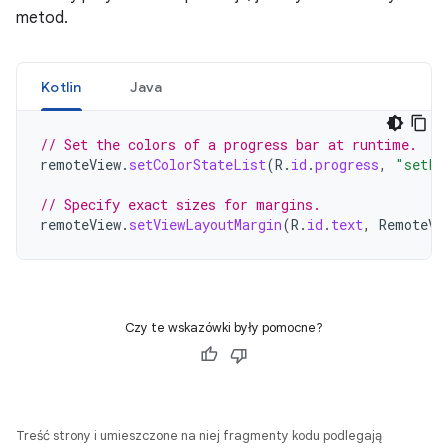
metod.
Kotlin
Java
// Set the colors of a progress bar at runtime.
remoteView
.
setColorStateList
(
R
.
id
.
progress
,
"setPr
// Specify exact sizes for margins.
remoteView
.
setViewLayoutMargin
(
R
.
id
.
text
,
RemoteVi
Czy te wskazówki były pomocne?
Treść strony i umieszczone na niej fragmenty kodu podlegają