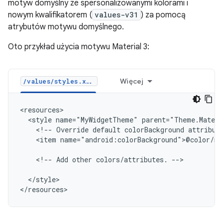
motyw domyślny ze spersonalizowanymi kolorami i
nowym kwalifikatorem (
values-v31
) za pomocą
atrybutów motywu domyślnego.
Oto przykład użycia motywu Material 3:
Więcej
/values/styles.xml
<style
name="MyWidgetTheme"
<!--
Override
default
colorBackground
attribut
<item
name="android:colorBackground">@color/my
<!--
Add
other
colors/attributes.
-->

</style>
