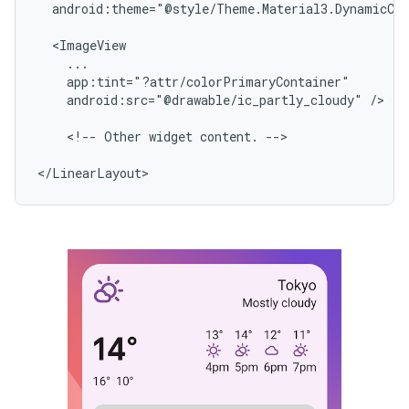
android:theme="@style/Theme.Material3.DynamicCol
android:src="@drawable/ic_partly_cloudy"
/>

<!--
Other
widget
content.
-->
