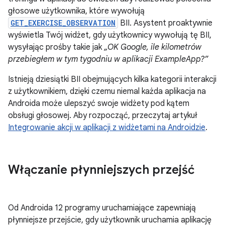
głosowe użytkownika, które wywołują
GET_EXERCISE_OBSERVATION
BII. Asystent proaktywnie
wyświetla Twój widżet, gdy użytkownicy wywołują tę BII,
wysyłając prośby takie jak
„OK Google, ile kilometrów
przebiegłem w tym tygodniu w aplikacji ExampleApp?”
Istnieją dziesiątki BII obejmujących kilka kategorii interakcji
z użytkownikiem, dzięki czemu niemal każda aplikacja na
Androida może ulepszyć swoje widżety pod kątem
obsługi głosowej. Aby rozpocząć, przeczytaj artykuł
Integrowanie akcji w aplikacji z widżetami na Androidzie
.
Włączanie płynniejszych przejść
Od Androida 12 programy uruchamiające zapewniają
płynniejsze przejście, gdy użytkownik uruchamia aplikację