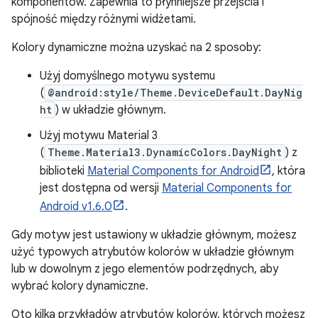
komponentów. Zapewnia to płynniejsze przejścia i
spójność między różnymi widżetami.
Kolory dynamiczne można uzyskać na 2 sposoby:
Użyj domyślnego motywu systemu
(
@android:style/Theme.DeviceDefault.DayNig
ht
) w układzie głównym.
Użyj motywu Material 3
(
Theme.Material3.DynamicColors.DayNight
) z
biblioteki
Material Components for Android
, która
jest dostępna od wersji
Material Components for
Android v1.6.0
.
Gdy motyw jest ustawiony w układzie głównym, możesz
użyć typowych atrybutów kolorów w układzie głównym
lub w dowolnym z jego elementów podrzędnych, aby
wybrać kolory dynamiczne.
Oto kilka przykładów atrybutów kolorów, których możesz