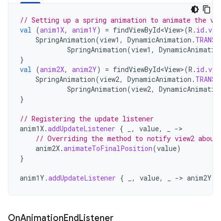
// Setting up a spring animation to animate the vi
val
(
anim1X
,
anim1Y
)
=
findViewById<View>
(
R
.
id
.
vie
SpringAnimation
(
view1
,
DynamicAnimation
.
TRANSL
SpringAnimation
(
view1
,
DynamicAnimatio
}
val
(
anim2X
,
anim2Y
)
=
findViewById<View>
(
R
.
id
.
vie
SpringAnimation
(
view2
,
DynamicAnimation
.
TRANSL
SpringAnimation
(
view2
,
DynamicAnimatio
}
// Registering the update listener
anim1X
.
addUpdateListener
{
_
,
value
,
_
-
// Overriding the method to notify view2 about
anim2X
.
animateToFinalPosition
(
value
)
}
anim1Y
.
addUpdateListener
{
_
,
value
,
_
-
>
anim2Y
.
a
On
Animation
End
Listener