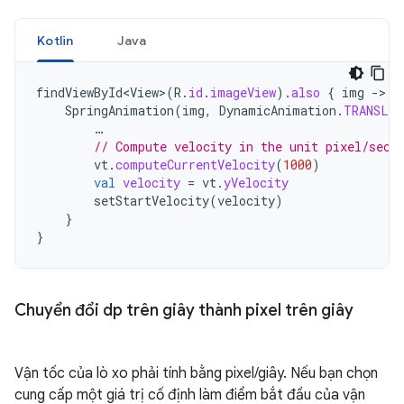
Kotlin
Java
findViewById<View>
(
R
.
id
.
imageView
).
also
{
img
-
SpringAnimation
(
img
,
DynamicAnimation
.
TRANSLA
…
// Compute velocity in the unit pixel/seco
vt
.
computeCurrentVelocity
(
1000
)
val
velocity
=
vt
.
yVelocity
setStartVelocity
(
velocity
)
}
}
Chuyển đổi dp trên giây thành pixel trên giây
Vận tốc của lò xo phải tính bằng pixel/giây. Nếu bạn chọn
cung cấp một giá trị cố định làm điểm bắt đầu của vận