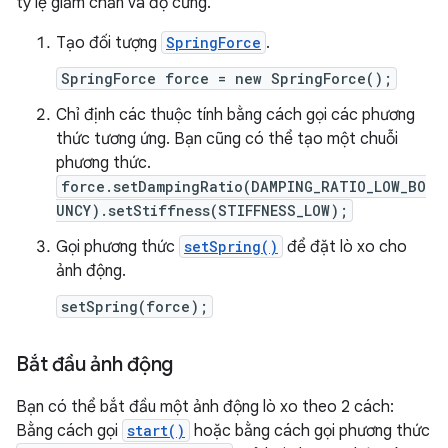
tỷ lệ giảm chấn và độ cứng.
Tạo đối tượng
SpringForce
.
SpringForce force = new SpringForce();
Chỉ định các thuộc tính bằng cách gọi các phương
thức tương ứng. Bạn cũng có thể tạo một chuỗi
phương thức.
force.setDampingRatio(DAMPING_RATIO_LOW_BO
UNCY).setStiffness(STIFFNESS_LOW);
Gọi phương thức
setSpring()
để đặt lò xo cho
ảnh động.
setSpring(force);
Bắt đầu ảnh động
Bạn có thể bắt đầu một ảnh động lò xo theo 2 cách:
Bằng cách gọi
start()
hoặc bằng cách gọi phương thức