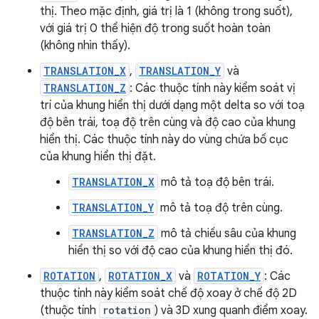
thị. Theo mặc định, giá trị là 1 (không trong suốt),
với giá trị 0 thể hiện độ trong suốt hoàn toàn
(không nhìn thấy).
TRANSLATION_X
,
TRANSLATION_Y
và
TRANSLATION_Z
: Các thuộc tính này kiểm soát vị
trí của khung hiển thị dưới dạng một delta so với toạ
độ bên trái, toạ độ trên cùng và độ cao của khung
hiển thị. Các thuộc tính này do vùng chứa bố cục
của khung hiển thị đặt.
TRANSLATION_X
mô tả toạ độ bên trái.
TRANSLATION_Y
mô tả toạ độ trên cùng.
TRANSLATION_Z
mô tả chiều sâu của khung
hiển thị so với độ cao của khung hiển thị đó.
ROTATION
,
ROTATION_X
và
ROTATION_Y
: Các
thuộc tính này kiểm soát chế độ xoay ở chế độ 2D
(thuộc tính
rotation
) và 3D xung quanh điểm xoay.