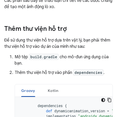
Các phần sau đây sẽ thảo luận chi tiết về các bước chung
để tạo một ảnh động lò xo.
Thêm thư viện hỗ trợ
Để sử dụng thư viện hỗ trợ dựa trên vật lý, bạn phải thêm
thư viện hỗ trợ vào dự án của mình như sau:
Mở tệp
build.gradle
cho mô-đun ứng dụng của
bạn.
Thêm thư viện hỗ trợ vào phần
dependencies
.
Groovy
Kotlin
dependencies
{
def
dynamicanimation_version
=
'1
implementation
"androidx.dynamica