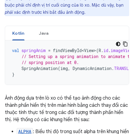
buộc phải chỉ định vị trí cuối cùng của lò xo. Mặc dù vậy, bạn
phải
xác định trước khi bắt đầu ảnh động.
Kotlin
Java
val
springAnim
=
findViewById<View>
(
R
.
id
.
imageView
// Setting up a spring animation to animate th
// spring position at 0.
SpringAnimation
(
img
,
DynamicAnimation
.
TRANSLA
}
Ảnh động dựa trên lò xo có thể tạo ảnh động cho các
thành phần hiển thị trên màn hình bằng cách thay đổi các
thuộc tính thực tế trong các đối tượng thành phần hiển
thị. Hệ thống có các khung hiển thị sau:
ALPHA
: Biểu thị độ trong suốt alpha trên khung hiển