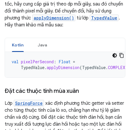
tốc, hãy cung cấp giá trị theo dp mỗi giây, sau đó chuyển
đổi thành pixel mỗi giây. Để chuyển đổi, hãy sử dụng
phương thức
applyDimension()
từ lớp
TypedValue
.
Hãy tham khảo mã mẫu sau:
Kotlin
Java
val
pixelPerSecond
:
Float
=
TypedValue
.
applyDimension
(
TypedValue
.
COMPLEX_U
Đặt các thuộc tính mùa xuân
Lớp
SpringForce
xác định phương thức getter và setter
cho từng thuộc tính của lò xo, chẳng hạn như tỷ lệ giảm
chấn và độ cứng. Để đặt các thuộc tính đàn hồi, bạn cần
truy xuất đối tượng lực đàn hồi hoặc tạo một lực đàn hồi