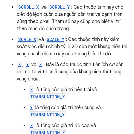
SCROLL_X
và
SCROLL_Y
: Các thuộc tính này cho
biết độ lệch cuộn của nguồn bên trái và cạnh trên
cùng theo pixel. Tham số này cũng cho biết vị trí
theo mức độ cuộn trang.
SCALE_X
và
SCALE_Y
: Các thuộc tính này kiểm
soát việc điều chỉnh tỷ lệ 2D của một khung hiển thị
xung quanh điểm xoay của khung hiển thị đó.
X
,
Y
và
Z
: Đây là các thuộc tính tiện ích cơ bản
để mô tả vị trí cuối cùng của khung hiển thị trong
vùng chứa.
X
là tổng của giá trị bên trái và
TRANSLATION_X
.
Y
là tổng của giá trị trên cùng và
TRANSLATION_Y
.
Z
là tổng của giá trị độ cao và
TRANSLATION_Z
.