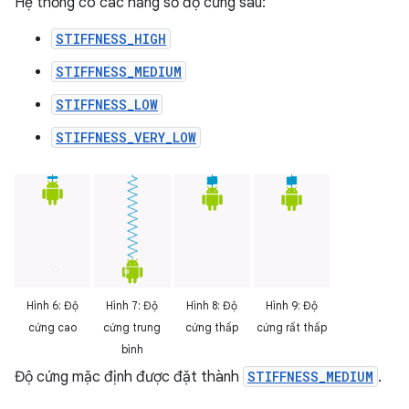
Hệ thống có các hằng số độ cứng sau:
STIFFNESS_HIGH
STIFFNESS_MEDIUM
STIFFNESS_LOW
STIFFNESS_VERY_LOW
Hình 6: Độ
Hình 7: Độ
Hình 8: Độ
Hình 9: Độ
cứng cao
cứng trung
cứng thấp
cứng rất thấp
bình
Độ cứng mặc định được đặt thành
STIFFNESS_MEDIUM
.