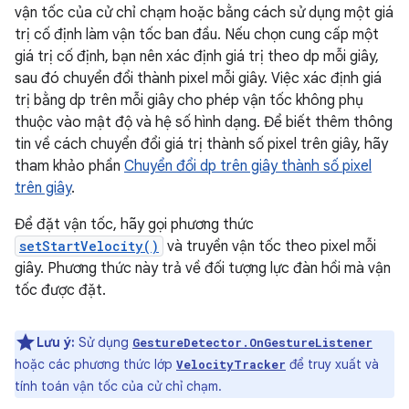
vận tốc của cử chỉ chạm hoặc bằng cách sử dụng một giá
trị cố định làm vận tốc ban đầu. Nếu chọn cung cấp một
giá trị cố định, bạn nên xác định giá trị theo dp mỗi giây,
sau đó chuyển đổi thành pixel mỗi giây. Việc xác định giá
trị bằng dp trên mỗi giây cho phép vận tốc không phụ
thuộc vào mật độ và hệ số hình dạng. Để biết thêm thông
tin về cách chuyển đổi giá trị thành số pixel trên giây, hãy
tham khảo phần
Chuyển đổi dp trên giây thành số pixel
trên giây
.
Để đặt vận tốc, hãy gọi phương thức
setStartVelocity()
và truyền vận tốc theo pixel mỗi
giây. Phương thức này trả về đối tượng lực đàn hồi mà vận
tốc được đặt.
Lưu ý:
Sử dụng
GestureDetector.OnGestureListener
hoặc các phương thức lớp
để truy xuất và
VelocityTracker
tính toán vận tốc của cử chỉ chạm.