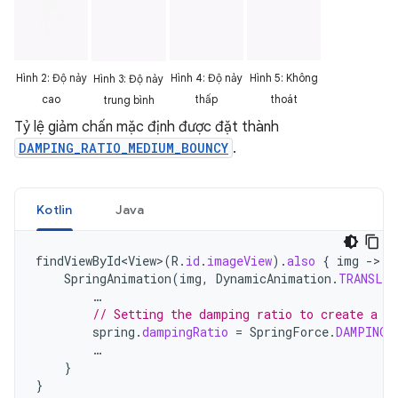
Hình 2: Độ nảy
Hình 4: Độ nảy
Hình 5: Không
Hình 3: Độ nảy
cao
thấp
thoát
trung bình
Tỷ lệ giảm chấn mặc định được đặt thành
DAMPING_RATIO_MEDIUM_BOUNCY
.
Kotlin
Java
findViewById<View>
(
R
.
id
.
imageView
).
also
{
img
-
SpringAnimation
(
img
,
DynamicAnimation
.
TRANSLA
…
// Setting the damping ratio to create a l
spring
.
dampingRatio
=
SpringForce
.
DAMPING_
…
}
}