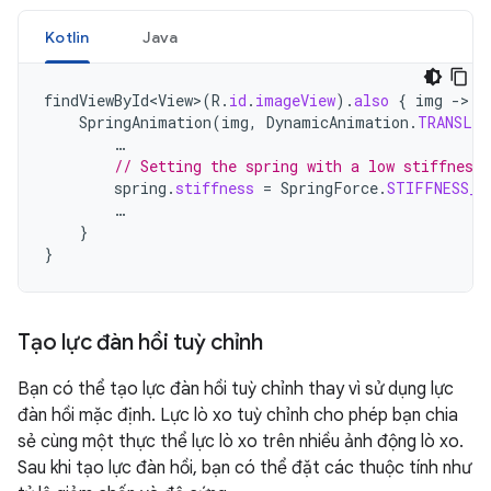
Kotlin
Java
findViewById<View>
(
R
.
id
.
imageView
).
also
{
img
-
SpringAnimation
(
img
,
DynamicAnimation
.
TRANSLA
…
// Setting the spring with a low stiffness.
spring
.
stiffness
=
SpringForce
.
STIFFNESS_L
…
}
}
Tạo lực đàn hồi tuỳ chỉnh
Bạn có thể tạo lực đàn hồi tuỳ chỉnh thay vì sử dụng lực
đàn hồi mặc định. Lực lò xo tuỳ chỉnh cho phép bạn chia
sẻ cùng một thực thể lực lò xo trên nhiều ảnh động lò xo.
Sau khi tạo lực đàn hồi, bạn có thể đặt các thuộc tính như