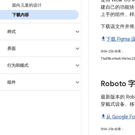
使用 Wear OS M
面向儿童的设计
建自己的功能块
上手的组件、样
下载内容
下载该文件并将其
样式
下载 Figma 
界面
SHA-256 哈希：
71ad18ce4edc14e1ec23
行为和模式
Roboto 
组件
最新版本的 Robot
穿戴式设备、移动
从 Google F
SHA-256 哈希：