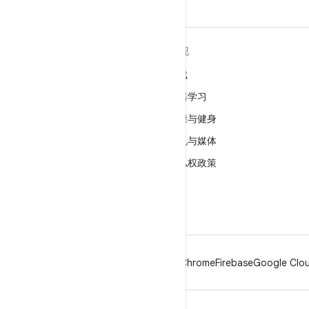
关于 ANDROID
发现
Android
游戏
适用于企业的 Android
机器学习
安全
健康与健身
源代码
相机与媒体
新闻
隐私权政策
博客
5G
播客
Android
Chrome
Firebase
Google Clou