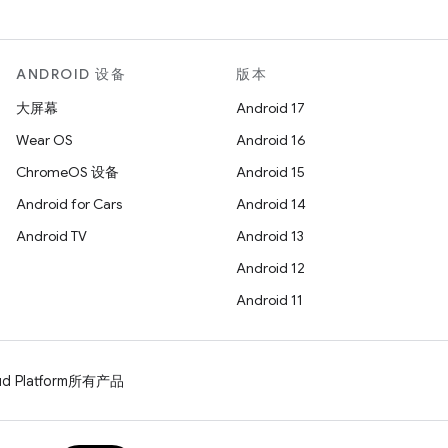
ANDROID 设备
版本
大屏幕
Android 17
Wear OS
Android 16
ChromeOS 设备
Android 15
Android for Cars
Android 14
Android TV
Android 13
Android 12
Android 11
d Platform
所有产品