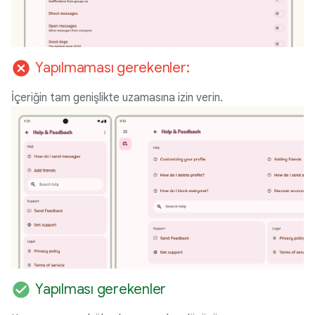
cancel
Yapılmaması gerekenler:
İçeriğin tam genişlikte uzamasına izin verin.
check_circle
Yapılması gerekenler