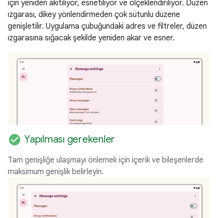
için yeniden akıtılıyor, esnetiliyor ve ölçeklendiriliyor. Düzen
ızgarası, dikey yönlendirmeden çok sütunlu düzene
genişletilir. Uygulama çubuğundaki adres ve filtreler, düzen
ızgarasına sığacak şekilde yeniden akar ve esner.
check_circle
Yapılması gerekenler
Tam genişliğe ulaşmayı önlemek için içerik ve bileşenlerde
maksimum genişlik belirleyin.