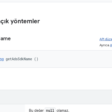
çık yöntemler
Name
API düze
Ayrıca
A
ng
 getAdsSdkName ()
null
Bu değer
olamaz.