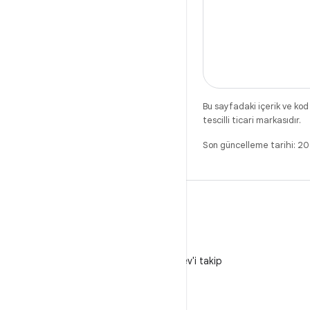
Bu sayfadaki içerik ve kod
tescilli ticari markasıdır.
Son güncelleme tarihi: 
X
X'te @AndroidDev'i takip
edin