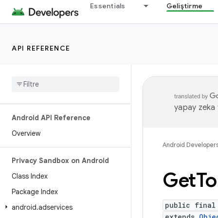
Essentials
Geliştirme
API REFERENCE
yapay zeka t
Android API Reference
Overview
Android Developer
Privacy Sandbox on Android
Get
To
Class Index
Package Index
public final
android
.
adservices
extends
Obje