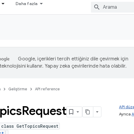
Daha fazla
Google, içerikleri tercih ettiğiniz dile çevirmek için
eknolojisini kullanır. Yapay zeka çevirilerinde hata olabilir.
s
Geliştirme
API reference
pics
Request
API düze
Ayrıca
A
 class GetTopicsRequest
ct