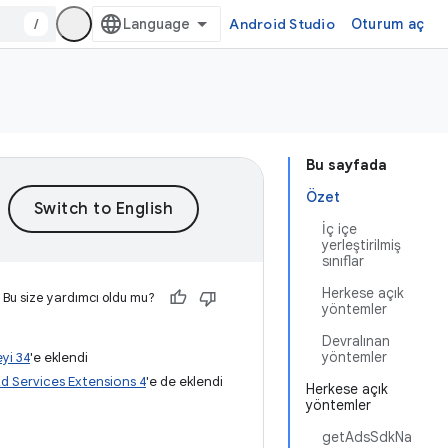
/
Android Studio
Oturum aç
Bu sayfada
Özet
İç içe
yerleştirilmiş
sınıflar
Herkese açık
Bu size yardımcı oldu mu?
yöntemler
Devralınan
yöntemler
yi 34
'e eklendi
d Services Extensions 4
'e de eklendi
Herkese açık
yöntemler
getAdsSdkNa