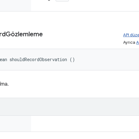
rd
Gözlemleme
API düze
Ayrıca
A
ean shouldRecordObservation ()
lma.