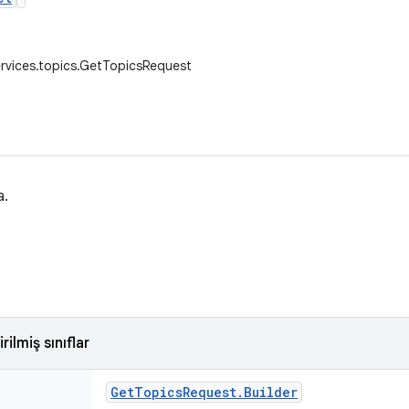
rvices.topics.GetTopicsRequest
a.
rilmiş sınıflar
Get
Topics
Request
.
Builder