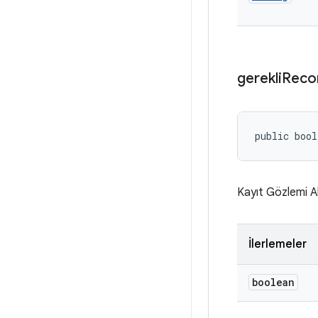
gerekli
Reco
public bool
Kayıt Gözlemi A
İlerlemeler
boolean