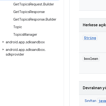
Get
Topics
Request
.
Builder
Get
Topics
Response
Get
Topics
Response
.
Builder
Herkese açı
Topic
Topics
Manager
String
android
.
app
.
sdksandbox
android
.
app
.
sdksandbox
.
sdkprovider
boolean
Devralınan y
jav
Sınıftan