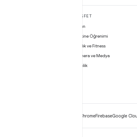
ANDROID HAKKINDA
KEŞFET
DAHA FAZLA
Oyun
Android
Makine Öğrenimi
İşletmeler için Android
Sağlık ve Fitness
Güvenlik
Kamera ve Medya
Kaynak
Gizlilik
Haber
5G
Blog
Podcast'ler
Android
Chrome
Firebase
Google Clou