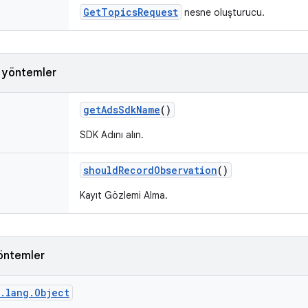
GetTopicsRequest
nesne oluşturucu.
k yöntemler
get
Ads
Sdk
Name
()
SDK Adını alın.
should
Record
Observation
()
Kayıt Gözlemi Alma.
öntemler
a.lang.Object