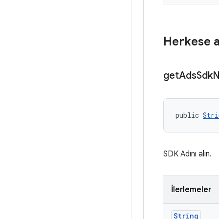
Herkese a
get
Ads
Sdk
public 
Stri
SDK Adını alın.
İlerlemeler
String