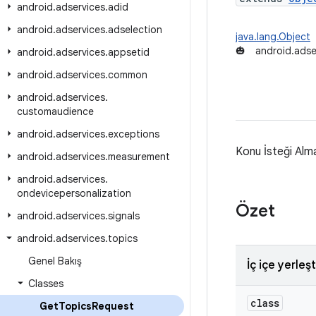
android
.
adservices
.
adid
android
.
adservices
.
adselection
java.lang.Object
🎃
android.adse
android
.
adservices
.
appsetid
android
.
adservices
.
common
android
.
adservices
.
customaudience
android
.
adservices
.
exceptions
Konu İsteği Alm
android
.
adservices
.
measurement
android
.
adservices
.
ondevicepersonalization
Özet
android
.
adservices
.
signals
android
.
adservices
.
topics
Genel Bakış
İç içe yerleşti
Classes
class
Get
Topics
Request