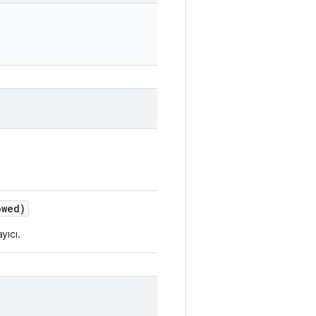
owed)
yıcı.