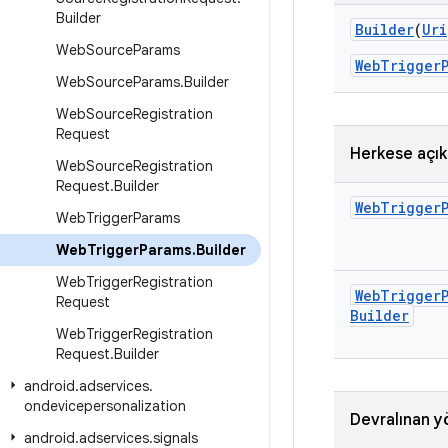
Builder
Builder
(
Uri
Web
Source
Params
WebTriggerP
Web
Source
Params
.
Builder
Web
Source
Registration
Request
Herkese açı
Web
Source
Registration
Request
.
Builder
Web
Trigger
Web
Trigger
Params
Web
Trigger
Params
.
Builder
Web
Trigger
Registration
Web
Trigger
Request
Builder
Web
Trigger
Registration
Request
.
Builder
android
.
adservices
.
ondevicepersonalization
Devralınan y
android
.
adservices
.
signals