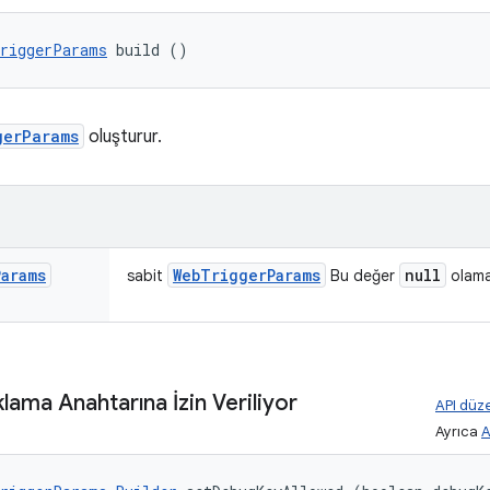
riggerParams
 build ()
gerParams
oluşturur.
Params
Web
Trigger
Params
null
sabit
Bu değer
olama
lama Anahtarına İzin Veriliyor
API düze
Ayrıca
A