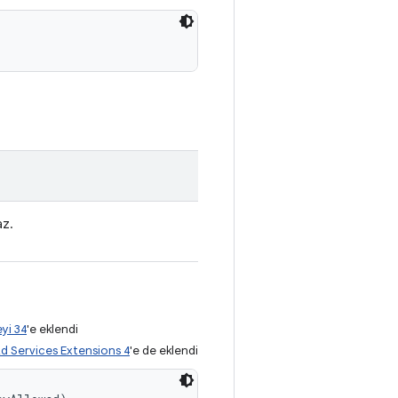
z.
yi 34
'e eklendi
d Services Extensions 4
'e de eklendi