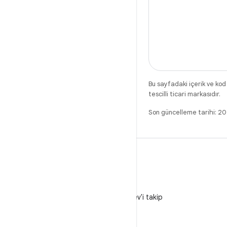
Bu sayfadaki içerik ve kod
tescilli ticari markasıdır.
Son güncelleme tarihi: 
X
X'te @AndroidDev'i takip
edin