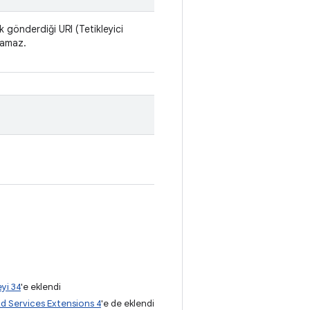
k gönderdiği URI (Tetikleyici
amaz.
yi 34
'e eklendi
d Services Extensions 4
'e de eklendi