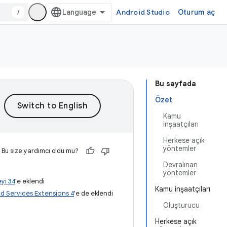
/
Android Studio
Oturum aç
Bu sayfada
Özet
Kamu
inşaatçıları
Herkese açık
yöntemler
Bu size yardımcı oldu mu?
Devralınan
yöntemler
yi 34
'e eklendi
Kamu inşaatçıları
d Services Extensions 4
'e de eklendi
Oluşturucu
Herkese açık