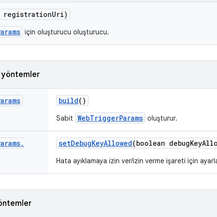
registration
Uri)
arams
için oluşturucu oluşturucu.
k yöntemler
Params
build
()
WebTriggerParams
Sabit
oluşturur.
Params
.
set
Debug
Key
Allowed
(boolean debug
Key
All
Hata ayıklamaya izin ver/izin verme işareti için ayarla
öntemler