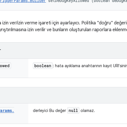
riggerParams.Builder
 setDebugKeyAllowed (boolean debugK
izin ver/izin verme işareti için ayarlayıcı. Politika "doğru" değe
rıştırılmasına izin verilir ve bunların oluşturulan raporlara eklenm
r
lowed
boolean
: hata ayıklama anahtarının kayıt URI'sinin 
Params
.
null
derleyici Bu değer
olamaz.