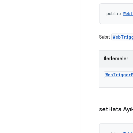
public 
WebT
Sabit
WebTrig
İlerlemeler
Web
Trigger
set
Hata Ayık