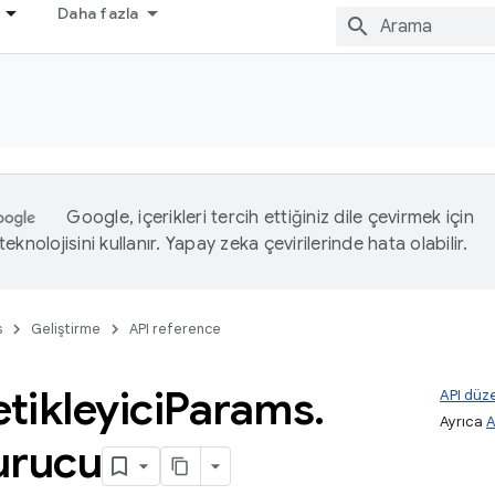
Daha fazla
Google, içerikleri tercih ettiğiniz dile çevirmek için
eknolojisini kullanır. Yapay zeka çevirilerinde hata olabilir.
s
Geliştirme
API reference
etikleyici
Params
.
API düze
Ayrıca
A
urucu