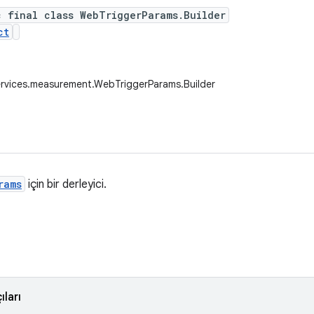
c final class WebTriggerParams.Builder
ct
rvices.measurement.WebTriggerParams.Builder
rams
için bir derleyici.
ları