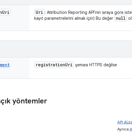
n
Uri
Uri
: Attribution Reporting API'nin sıraya göre iste
null
kayıt parametrelerini almak için) Bu değer
ol
ment
registration
Uri
şeması HTTPS değilse
çık yöntemler
API düze
Ayrıca
A