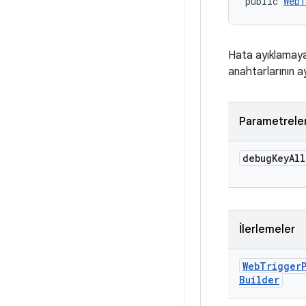
public 
WebT
Hata ayıklamaya 
anahtarlarının ay
Parametrele
debug
Key
Al
İlerlemeler
Web
Trigger
Builder