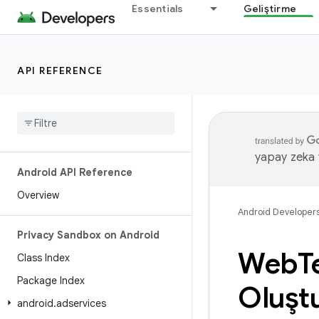
Essentials
Geliştirme
API REFERENCE
yapay zeka t
Android API Reference
Overview
Android Developer
Privacy Sandbox on Android
Web
T
Class Index
Package Index
Oluşt
android
.
adservices