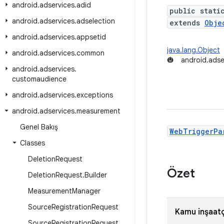
android
.
adservices
.
adid
public stati
android
.
adservices
.
adselection
extends
Obje
android
.
adservices
.
appsetid
java.lang.Object
android
.
adservices
.
common
🎃
android.adse
android
.
adservices
.
customaudience
android
.
adservices
.
exceptions
android
.
adservices
.
measurement
Genel Bakış
WebTriggerPa
Classes
Deletion
Request
Özet
Deletion
Request
.
Builder
Measurement
Manager
Source
Registration
Request
Kamu inşaatçı
Source
Registration
Request
.