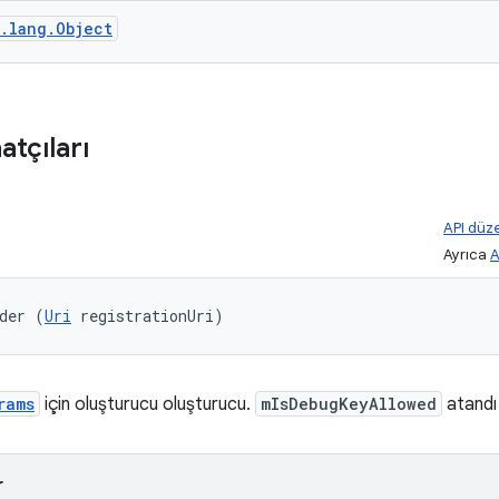
a.lang.Object
atçıları
API düze
Ayrıca
A
der (
Uri
 registrationUri)
rams
için oluşturucu oluşturucu.
mIsDebugKeyAllowed
atandı 
r