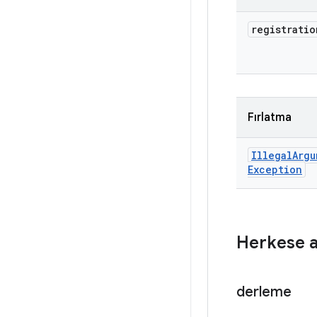
registratio
Fırlatma
Illegal
Argu
Exception
Herkese a
derleme