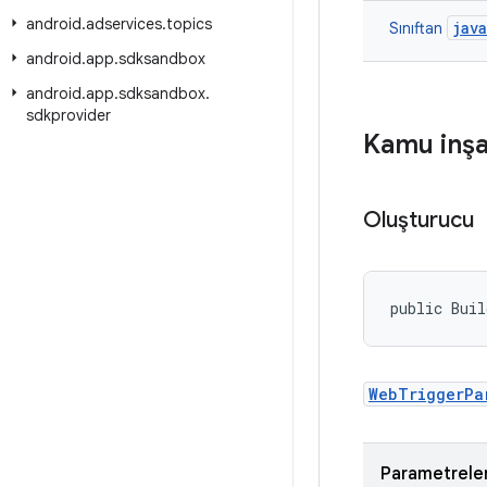
android
.
adservices
.
topics
jav
Sınıftan
android
.
app
.
sdksandbox
android
.
app
.
sdksandbox
.
sdkprovider
Kamu inşa
Oluşturucu
public Buil
WebTriggerPa
Parametrele