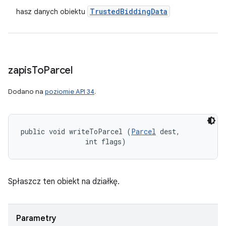
Trusted
Bidding
Data
hasz danych obiektu
zapis
To
Parcel
Dodano na
poziomie API 34
.
public void writeToParcel (
Parcel
 dest, 

                int flags)
Spłaszcz ten obiekt na działkę.
Parametry