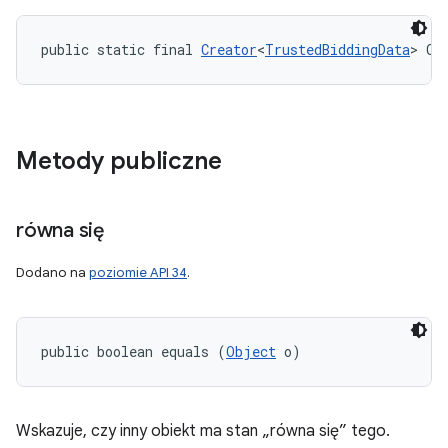
public static final 
Creator
<
TrustedBiddingData
> CR
Metody publiczne
równa się
Dodano na
poziomie API 34
.
public boolean equals (
Object
 o)
Wskazuje, czy inny obiekt ma stan „równa się” tego.