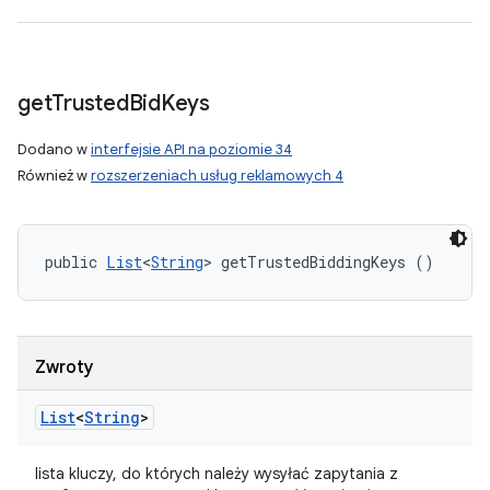
get
Trusted
Bid
Keys
Dodano w
interfejsie API na poziomie 34
Również w
rozszerzeniach usług reklamowych 4
public 
List
<
String
> getTrustedBiddingKeys ()
Zwroty
List
<
String
>
lista kluczy, do których należy wysyłać zapytania z