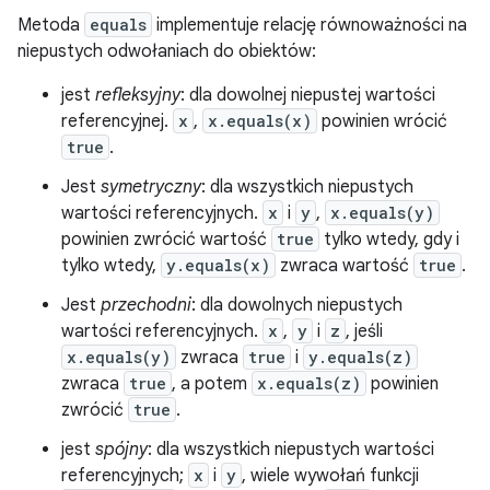
Metoda
equals
implementuje relację równoważności na
niepustych odwołaniach do obiektów:
jest
refleksyjny
: dla dowolnej niepustej wartości
referencyjnej.
x
,
x.equals(x)
powinien wrócić
true
.
Jest
symetryczny
: dla wszystkich niepustych
wartości referencyjnych.
x
i
y
,
x.equals(y)
powinien zwrócić wartość
true
tylko wtedy, gdy i
tylko wtedy,
y.equals(x)
zwraca wartość
true
.
Jest
przechodni
: dla dowolnych niepustych
wartości referencyjnych.
x
,
y
i
z
, jeśli
x.equals(y)
zwraca
true
i
y.equals(z)
zwraca
true
, a potem
x.equals(z)
powinien
zwrócić
true
.
jest
spójny
: dla wszystkich niepustych wartości
referencyjnych;
x
i
y
, wiele wywołań funkcji