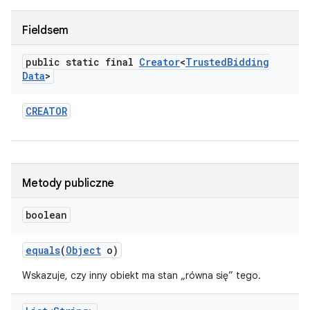
Fieldsem
public static final
Creator
<
Trusted
Bidding
Data
>
CREATOR
Metody publiczne
boolean
equals
(
Object
o)
Wskazuje, czy inny obiekt ma stan „równa się” tego.