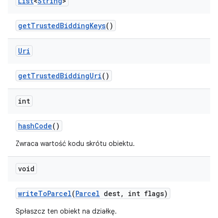
List
<
String
>
get
Trusted
Bidding
Keys
()
Uri
get
Trusted
Bidding
Uri
()
int
hash
Code
()
Zwraca wartość kodu skrótu obiektu.
void
write
To
Parcel
(
Parcel
dest
,
int flags)
Spłaszcz ten obiekt na działkę.