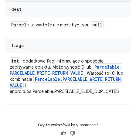
dest
Parcel
null
: ta wartość nie może być typu
.
flags
int
: dodatkowe flagi informujące o sposobie
Parcelable
.
zapisywania obiektu. Może wynosić 0 lub
PARCELABLE
_
WRITE
_
RETURN
_
VALUE
0
. Wartość to
lub
Parcelable
.
PARCELABLE
_
WRITE
_
RETURN
_
kombinacja
VALUE
i
android.os.Parcelable.PARCELABLE_ELIDE_DUPLICATES
Czy te wskazówki były pomocne?