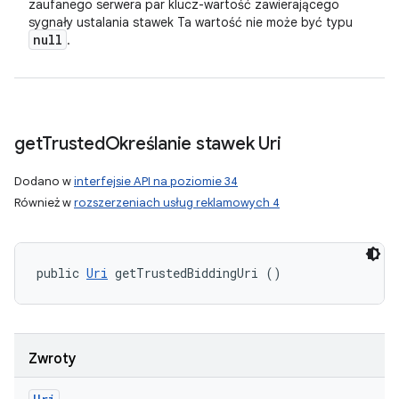
zaufanego serwera par klucz-wartość zawierającego
sygnały ustalania stawek Ta wartość nie może być typu
null
.
get
Trusted
Określanie stawek Uri
Dodano w
interfejsie API na poziomie 34
Również w
rozszerzeniach usług reklamowych 4
public 
Uri
 getTrustedBiddingUri ()
Zwroty