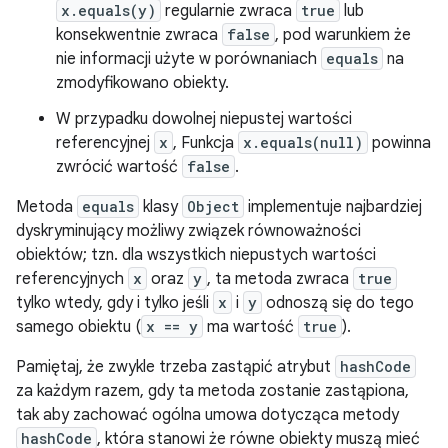
x.equals(y)
regularnie zwraca
true
lub
konsekwentnie zwraca
false
, pod warunkiem że
nie informacji użyte w porównaniach
equals
na
zmodyfikowano obiekty.
W przypadku dowolnej niepustej wartości
referencyjnej
x
, Funkcja
x.equals(null)
powinna
zwrócić wartość
false
.
Metoda
equals
klasy
Object
implementuje najbardziej
dyskryminujący możliwy związek równoważności
obiektów; tzn. dla wszystkich niepustych wartości
referencyjnych
x
oraz
y
, ta metoda zwraca
true
tylko wtedy, gdy i tylko jeśli
x
i
y
odnoszą się do tego
samego obiektu (
x == y
ma wartość
true
).
Pamiętaj, że zwykle trzeba zastąpić atrybut
hashCode
za każdym razem, gdy ta metoda zostanie zastąpiona,
tak aby zachować ogólna umowa dotycząca metody
hashCode
, która stanowi że równe obiekty muszą mieć