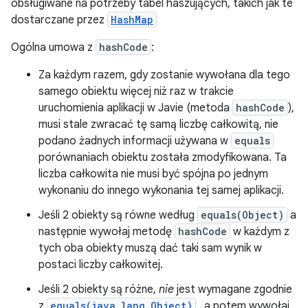
obsługiwane na potrzeby tabel haszujących, takich jak te
dostarczane przez
HashMap
Ogólna umowa z
hashCode
:
Za każdym razem, gdy zostanie wywołana dla tego
samego obiektu więcej niż raz w trakcie
uruchomienia aplikacji w Javie (metoda
hashCode
),
musi stale zwracać tę samą liczbę całkowitą, nie
podano żadnych informacji używana w
equals
porównaniach obiektu została zmodyfikowana. Ta
liczba całkowita nie musi być spójna po jednym
wykonaniu do innego wykonania tej samej aplikacji.
Jeśli 2 obiekty są równe według
equals(Object)
a
następnie wywołaj metodę
hashCode
w każdym z
tych oba obiekty muszą dać taki sam wynik w
postaci liczby całkowitej.
Jeśli 2 obiekty są różne,
nie
jest wymagane zgodnie
z
equals(java.lang.Object)
, a potem wywołaj