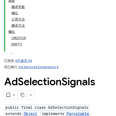
摘要
繼承常數
欄位
公用方法
繼承方法
欄位
CREATOR
EMPTY
已加至
API 級別 34
也已納入
Ad Services Extensions 4
Ad
Selection
Signals
public final class AdSelectionSignals
extends
Object
implements
Parcelable
ation