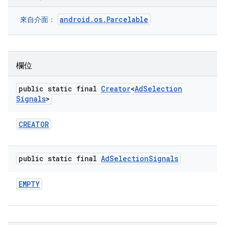
android.os.Parcelable
來自介面：
欄位
public static final
Creator
<
Ad
Selection
Signals
>
CREATOR
public static final
Ad
Selection
Signals
EMPTY