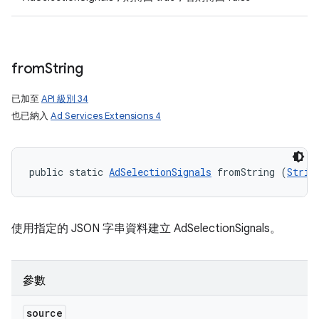
from
String
已加至
API 級別 34
也已納入
Ad Services Extensions 4
public static 
AdSelectionSignals
 fromString (
Strin
使用指定的 JSON 字串資料建立 AdSelectionSignals。
參數
source