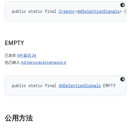
public static final 
Creator
<
AdSelectionSignals
> CR
EMPTY
已加至
API 級別 34
也已納入
Ad Services Extensions 4
public static final 
AdSelectionSignals
 EMPTY
公用方法